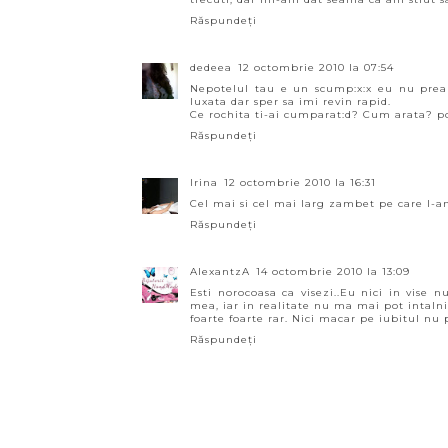
Răspundeți
dedeea
12 octombrie 2010 la 07:54
Nepotelul tau e un scump:x:x eu nu prea
luxata dar sper sa imi revin rapid.
Ce rochita ti-ai cumparat:d? Cum arata? p
Răspundeți
Irina
12 octombrie 2010 la 16:31
Cel mai si cel mai larg zambet pe care l-am a
Răspundeți
AlexantzA
14 octombrie 2010 la 13:09
Esti norocoasa ca visezi..Eu nici in vise
mea, iar in realitate nu ma mai pot intalni
foarte foarte rar. Nici macar pe iubitul nu 
Răspundeți