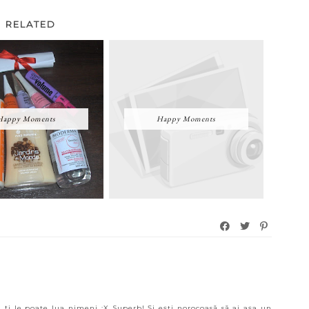
RELATED
Happy Moments
Happy Moments
 ţi le poate lua nimeni :X Superb! Şi eşti norocoasă să ai aşa un