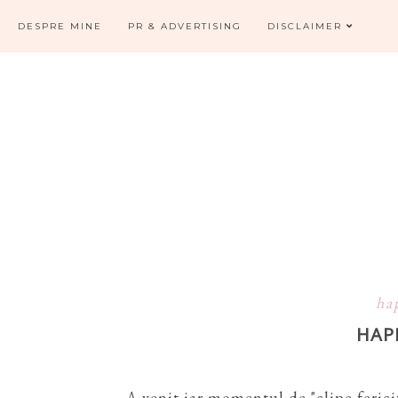
DESPRE MINE
PR & ADVERTISING
DISCLAIMER
ha
HAP
A venit iar momentul de "clipe feric