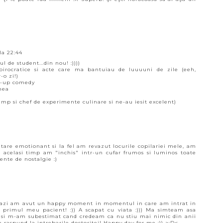
la 22:44
 de student...din nou! :))))
irocratice si acte care ma bantuiau de luuuuni de zile (eeh,
-o zi!)
nd-up comedy
mea
mp si chef de experimente culinare si ne-au iesit excelent)
t tare emotionant si la fel am revazut locurile copilariei mele, am
n acelasi timp am "inchis" intr-un cufar frumos si luminos toate
ente de nostalgie :)
 Eu azi am avut un happy moment in momentul in care am intrat in
tat primul meu pacient! :)) A scapat cu viata :))) Ma simteam asa
c si m-am subestimat cand credeam ca nu stiu mai nimic din anii
 raspund la intrebarile doctoritei! Happy day for me :)) >:D<