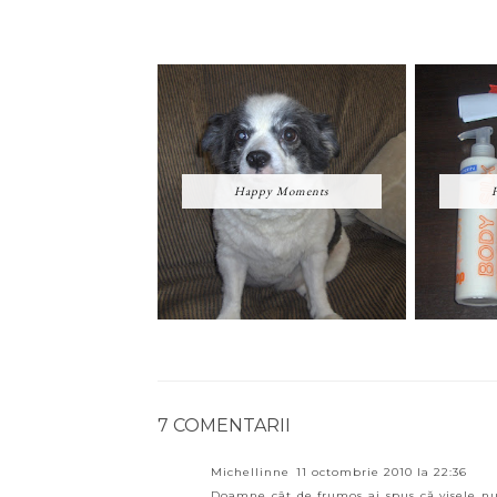
Happy Moments
7 COMENTARII
Michellinne
11 octombrie 2010 la 22:36
Doamne cât de frumos ai spus că visele nu