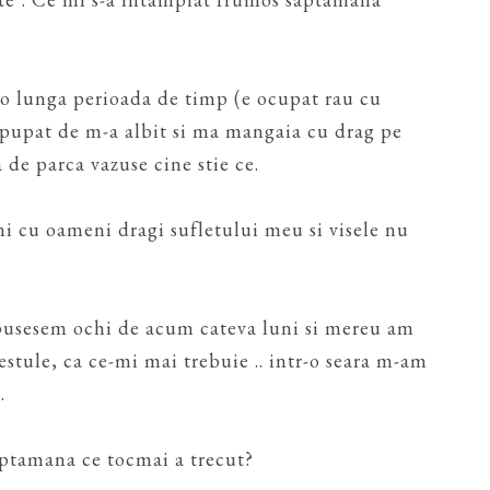
o lunga perioada de timp (e ocupat rau cu
-a pupat de m-a albit si ma mangaia cu drag pe
a de parca vazuse cine stie ce.
lni cu oameni dragi sufletului meu si visele nu
pusesem ochi de acum cateva luni si mereu am
tule, ca ce-mi mai trebuie .. intr-o seara m-am
.
aptamana ce tocmai a trecut?