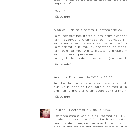
nepoţel :X
Pup! :*
Răspundeți
Monica - Pisica albastra
11 octombrie 2010 
-am inceput facultatea si am primit carnetul
-am rezolvat o gramada de incurcaturi b
saptamana tercuta s-au rezolvat multe intr
-am asistat la primul eu spectacol de sta
-am baut primul White Russian din viata 
-am cunoscut persoane noi
-am gatit feluri de mancare noi (am avut ti
Răspundeți
Anonim
11 octombrie 2010 la 22:56
Am fost la nunta verisoarei mele:) si a fos
dus un buchet de flori bunicilor mei si i
amintirile mele si le tin acolo pentru mom
Răspundeți
Lauren
11 octombrie 2010 la 23:06
Postarea asta a venit la fix, tocmai azi!
clinica, la facultate si in sfarsit am tra
mandra de mine, de parca as fi fost medi
trecuti, dar mi-am dat seama ca am stiut sa