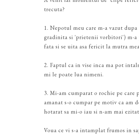
trecuta?
1. Nepotul meu care m-a vazut dupa 
gradinita si 'prietenii vorbitori') m
fata si se uita asa fericit la mutra me
2. Faptul ca in vise inca ma pot inta
mi le poate lua nimeni.
3. Mi-am cumparat o rochie pe care 
amanat s-o cumpar pe motiv ca am des
hotarat sa mi-o iau si n-am mai ezitat
Voua ce vi s-a intamplat frumos in s