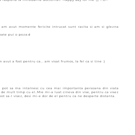
 am avut momente fericite intrucat sunt racita si am si glezna
oate pui o poza:d
vut a fost pentru ca... am visat frumos, la fel ca si tine :)
 nu pot sa ma intalnesc cu cea mai importanta persoana din viata
 de mult timp cu el..Mie mi-a luat cineva din vise, pentru ca visez
pot sa-l visez, desi mi-e dor de el pentru ca ne desparte distanta.