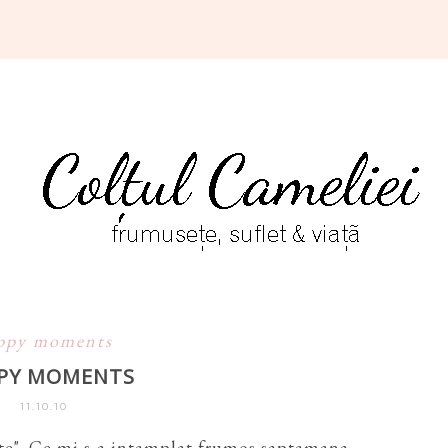
ppy moments
PY MOMENTS
11.10.10
ite". Ce mi s-a intamplat frumos saptamana