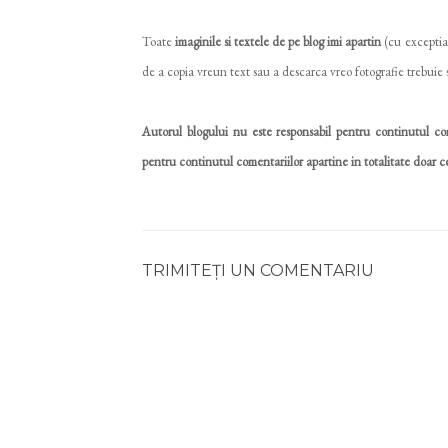
Toate
imaginile si textele de pe blog imi apartin
(cu exceptia 
de a copia vreun text sau a descarca vreo fotografie trebuie s
Autorul blogului nu este responsabil pentru continutul com
pentru continutul comentariilor apartine in totalitate doar ce
TRIMITEȚI UN COMENTARIU