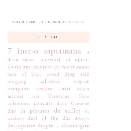
COLTUL CAMELIEI. UN PRODUS
BLOGGER
.
ETICHETE
7 intr-o saptamana
a
accesorii
ajutor
doua sansa
ad
alerta
am incercat
am testat
anunt
blog sale
best of
blog award
calatorii
blogging
campanii
campanii testare
carti
ce-am
mancat ieri
Christmas Time
concurs
colaborari
d-ale Cameliei
de suflet
day in pictures
de
deal of the day
weekend
delaalaz
descoperire
despre ...
dezamagire