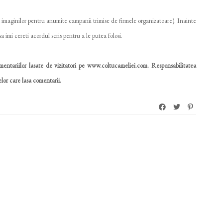
imaginilor pentru anumite campanii trimise de firmele organizatoare). Inainte
a imi cereti acordul scris pentru a le putea folosi.
entariilor lasate de vizitatori pe www.coltucameliei.com. Responsabilitatea
lor care lasa comentarii.