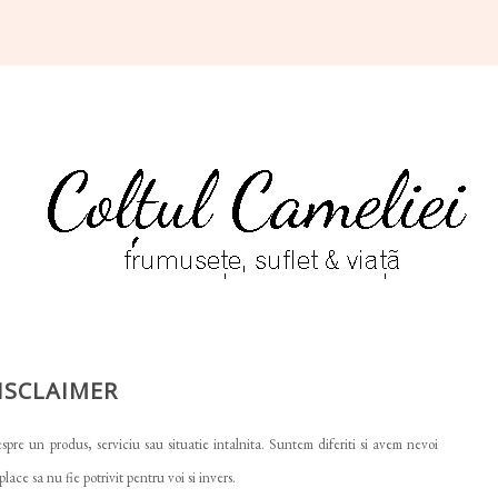
ISCLAIMER
spre un produs, serviciu sau situatie intalnita. Suntem diferiti si avem nevoi
place sa nu fie potrivit pentru voi si invers.