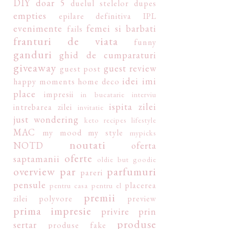
DIY
doar 5
duelul stelelor
dupes
empties
epilare definitiva IPL
evenimente
femei si barbati
fails
franturi de viata
funny
ganduri
ghid de cumparaturi
giveaway
guest review
guest post
idei
imi
happy moments
home deco
place
impresii
in bucatarie
interviu
ispita zilei
intrebarea zilei
invitatie
just wondering
keto recipes
lifestyle
MAC
my mood
my style
mypicks
noutati
NOTD
oferta
oferte
saptamanii
oldie but goodie
overview
par
parfumuri
pareri
pensule
placerea
pentru casa
pentru el
premii
zilei
polyvore
preview
prima impresie
privire prin
produse
sertar
produse fake