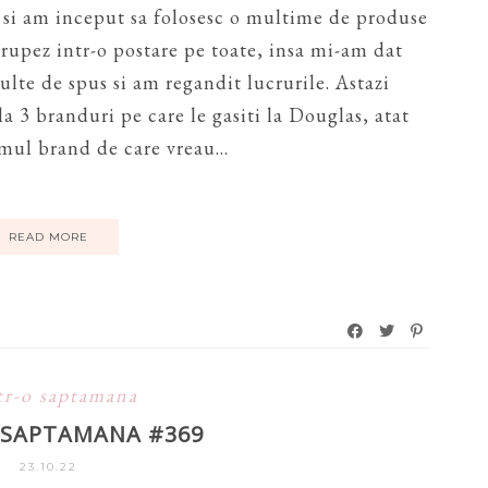
 si am inceput sa folosesc o multime de produse
grupez intr-o postare pe toate, insa mi-am dat
lte de spus si am regandit lucrurile. Astazi
a 3 branduri pe care le gasiti la Douglas, atat
imul brand de care vreau...
READ MORE
tr-o saptamana
O SAPTAMANA #369
23.10.22