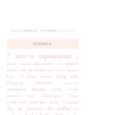
COLTUL CAMELIEI. UN PRODUS
BLOGGER
.
ETICHETE
7 intr-o saptamana
a
accesorii
ajutor
doua sansa
ad
alerta
am incercat
am testat
anunt
blog sale
best of
blog award
calatorii
blogging
campanii
campanii testare
carti
ce-am
mancat ieri
Christmas Time
concurs
colaborari
d-ale Cameliei
de suflet
day in pictures
de
deal of the day