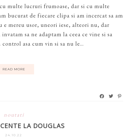
 cu multe lucruri frumoase, dar si cu multe
m bucurat de fiecare clipa si am incercat sa am
Nu e mereu usor, uneori iese, alteori nu, dar
a invatam sa ne adaptam la ceea ce vine si sa
control asa cum vin si sa nu le...
READ MORE
noutati
ECENTE LA DOUGLAS
24.10.22