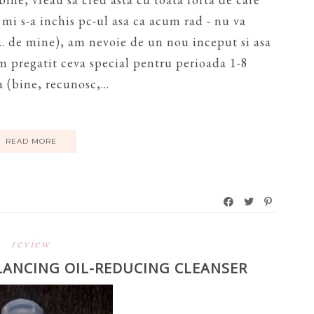
 mi s-a inchis pc-ul asa ca acum rad - nu va
 ... de mine), am nevoie de un nou inceput si asa
am pregatit ceva special pentru perioada 1-8
 (bine, recunosc,...
READ MORE
review
ALANCING OIL-REDUCING CLEANSER