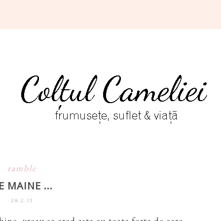
ramble
E MAINE ...
28.2.13
i bine, vreau sa cred asta cu toata forta de care