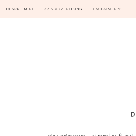
DESPRE MINE
PR & ADVERTISING
DISCLAIMER
D
... vine primavara ... si totul va fi ma