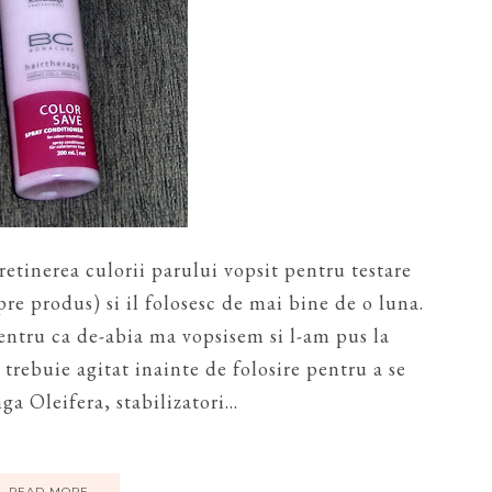
etinerea culorii parului vopsit pentru testare
spre produs) si il folosesc de mai bine de o luna.
entru ca de-abia ma vopsisem si l-am pus la
 trebuie agitat inainte de folosire pentru a se
 Oleifera, stabilizatori...
READ MORE