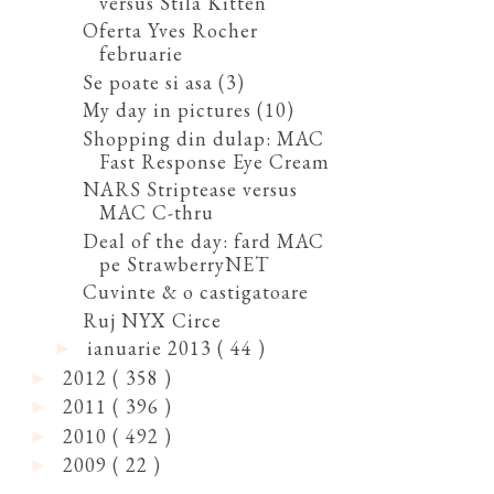
versus Stila Kitten
Oferta Yves Rocher
februarie
Se poate si asa (3)
My day in pictures (10)
Shopping din dulap: MAC
Fast Response Eye Cream
NARS Striptease versus
MAC C-thru
Deal of the day: fard MAC
pe StrawberryNET
Cuvinte & o castigatoare
Ruj NYX Circe
ianuarie 2013
( 44 )
►
2012
( 358 )
►
2011
( 396 )
►
2010
( 492 )
►
2009
( 22 )
►