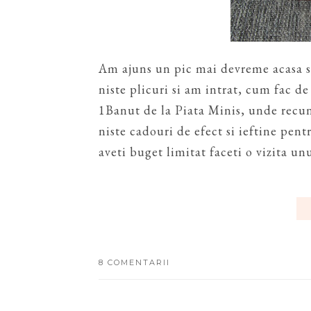
Am ajuns un pic mai devreme acasa si
niste plicuri si am intrat, cum fac d
1Banut de la Piata Minis, unde recu
niste cadouri de efect si ieftine pen
aveti buget limitat faceti o vizita un
8 COMENTARII