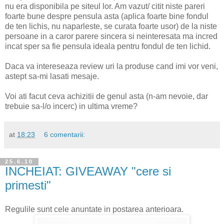
nu era disponibila pe siteul lor. Am vazut/ citit niste pareri
foarte bune despre pensula asta (aplica foarte bine fondul
de ten lichis, nu naparleste, se curata foarte usor) de la niste
persoane in a caror parere sincera si neinteresata ma incred
incat sper sa fie pensula ideala pentru fondul de ten lichid.
Daca va intereseaza review uri la produse cand imi vor veni,
astept sa-mi lasati mesaje.
Voi ati facut ceva achizitii de genul asta (n-am nevoie, dar
trebuie sa-l/o incerc) in ultima vreme?
at
18:23
6 comentarii:
25.6.10
INCHEIAT: GIVEAWAY "cere si
primesti"
Regulile sunt cele anuntate in postarea anterioara.