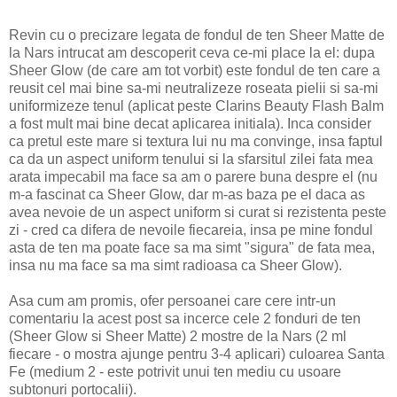
Revin cu o precizare legata de fondul de ten Sheer Matte de
la Nars intrucat am descoperit ceva ce-mi place la el: dupa
Sheer Glow (de care am tot vorbit) este fondul de ten care a
reusit cel mai bine sa-mi neutralizeze roseata pielii si sa-mi
uniformizeze tenul (aplicat peste Clarins Beauty Flash Balm
a fost mult mai bine decat aplicarea initiala). Inca consider
ca pretul este mare si textura lui nu ma convinge, insa faptul
ca da un aspect uniform tenului si la sfarsitul zilei fata mea
arata impecabil ma face sa am o parere buna despre el (nu
m-a fascinat ca Sheer Glow, dar m-as baza pe el daca as
avea nevoie de un aspect uniform si curat si rezistenta peste
zi - cred ca difera de nevoile fiecareia, insa pe mine fondul
asta de ten ma poate face sa ma simt "sigura" de fata mea,
insa nu ma face sa ma simt radioasa ca Sheer Glow).
Asa cum am promis, ofer persoanei care cere intr-un
comentariu la acest post sa incerce cele 2 fonduri de ten
(Sheer Glow si Sheer Matte) 2 mostre de la Nars (2 ml
fiecare - o mostra ajunge pentru 3-4 aplicari) culoarea Santa
Fe (medium 2 - este potrivit unui ten mediu cu usoare
subtonuri portocalii).