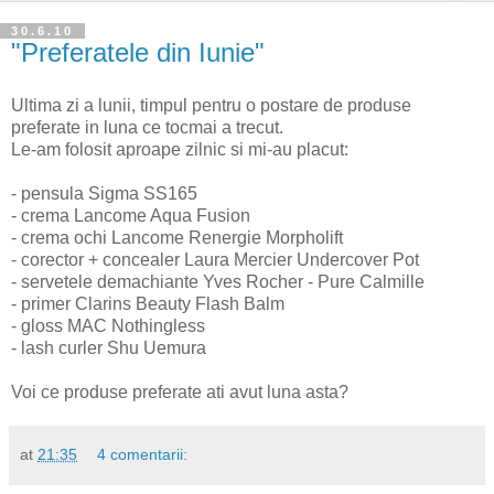
30.6.10
"Preferatele din Iunie"
Ultima zi a lunii, timpul pentru o postare de produse
preferate in luna ce tocmai a trecut.
Le-am folosit aproape zilnic si mi-au placut:
- pensula Sigma SS165
- crema Lancome Aqua Fusion
- crema ochi Lancome Renergie Morpholift
- corector + concealer Laura Mercier Undercover Pot
- servetele demachiante Yves Rocher - Pure Calmille
- primer Clarins Beauty Flash Balm
- gloss MAC Nothingless
- lash curler Shu Uemura
Voi ce produse preferate ati avut luna asta?
at
21:35
4 comentarii: