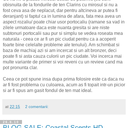
obisnuita de la fondurile de ten Clarins cu mirosul si nu a
fost ceva asa de neplacut, dar pentru altcineva ar putea fi
deranjant) si faptul ca in lumina de afara, fata mea avea un
aspect rozaliu/ poate chiar usor portocaliu (ramane sa vad in
zilele urmatoare daca este nuanta gresita si are niste
subtonuri portocalii sau pur si simplu se vedea roseata mea
naturala - ceea ce ar fi un pic ciudat pentru ca a acoperit
foarte bine celelalte probleme ale tenului). Am schimbat si
baza de machiaj azi si am incercat si un alt bronzer, deci
poate fi si asta cauza culorii un pic ciudate. Voi incerca mai
multe variante de primer si voi reveni cu un review cand ma
pot pronunta clar.
Ceea ce pot spune insa dupa prima folosire este ca daca nu
ar fi fost problema cu culoarea, acum as fi topait intr-un picior
si ar fi spus am gasit fondul de ten mat ideal.
at
22:15
2 comentarii:
26.6.10
BLOG SALE: Coastal Scents HD