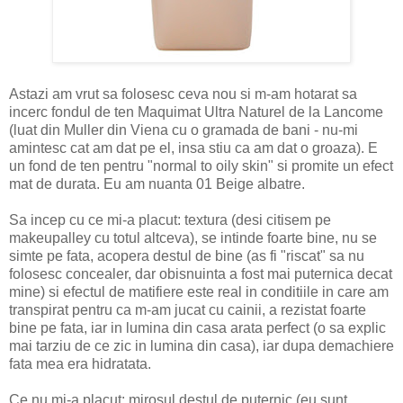
Astazi am vrut sa folosesc ceva nou si m-am hotarat sa
incerc fondul de ten Maquimat Ultra Naturel de la Lancome
(luat din Muller din Viena cu o gramada de bani - nu-mi
amintesc cat am dat pe el, insa stiu ca am dat o groaza). E
un fond de ten pentru "normal to oily skin" si promite un efect
mat de durata. Eu am nuanta 01 Beige albatre.
Sa incep cu ce mi-a placut: textura (desi citisem pe
makeupalley cu totul altceva), se intinde foarte bine, nu se
simte pe fata, acopera destul de bine (as fi "riscat" sa nu
folosesc concealer, dar obisnuinta a fost mai puternica decat
mine) si efectul de matifiere este real in conditiile in care am
transpirat pentru ca m-am jucat cu cainii, a rezistat foarte
bine pe fata, iar in lumina din casa arata perfect (o sa explic
mai tarziu de ce zic in lumina din casa), iar dupa demachiere
fata mea era hidratata.
Ce nu mi-a placut: mirosul destul de puternic (eu sunt