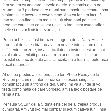
Desi mi-am propus sa nu mai cumpar produse de make-up
fara sa am cu adevarat nevoie de ele, am comis-o din nou.
Mi-am luat 3 produse care nu-mi sunt absolut necesare, insa
vroiam sa le incerc de ceva vreme. Asa ca ieri am facut 3
tranzactii on-line si am mai cheltuit niste bani pe niste
produse care sper ca se vor ridica la inaltimea asteptarilor
mele si nu vor fi niste dezamagiri.
Prima achizitie a fost bronzerul Laguna de la Nars. Asta e
produsul de care chiar nu aveam nevoie intrucat am deja
suficiente bronzere, insa curiozitatea a invins (desi am mai
avut cateva tentatii pana acum cu acest produs si le-am
rezistat cu brio, de data asta curiozitatea a fost mai puternica
decat ratiunea).
Al doilea produs a fost fondul de ten Photo Ready de la
Revlon pe care nu intentionez sa-l folosesc singur, ci
combinat cu un alt fond de ten. Cand imi va ajunge si voi
testa combinatia de care vorbesc, am sa fac o postare pe
tema asta.
Pensula SS197 de la Sigma este cel de al treilea produs
cumparat. Am vrut s-o mai cumpar si acum cateva luni, insa