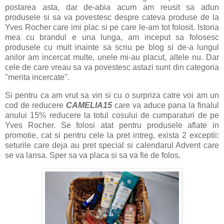
postarea asta, dar de-abia acum am reusit sa adun
produsele si sa va povestesc despre cateva produse de la
Yves Rocher care imi plac si pe care le-am tot folosit. Istoria
mea cu brandul e una lunga, am inceput sa folosesc
produsele cu mult inainte sa scriu pe blog si de-a lungul
anilor am incercat multe, unele mi-au placut, altele nu. Dar
cele de care vreau sa va povestesc astazi sunt din categoria
"merita incercate".
Si pentru ca am vrut sa vin si cu o surpriza catre voi am un
cod de reducere
CAMELIA15
care va aduce pana la finalul
anului 15% reducere la totul cosului de cumparaturi de pe
Yves Rocher. Se folosi atat pentru produsele aflate in
promotie, cat si pentru cele la pret intreg, exista 2 exceptii:
seturile care deja au pret special si calendarul Advent care
se va lansa. Sper sa va placa si sa va fie de folos.