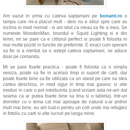
Am vazut in urma cu cateva saptamani pe
bonami.ro
o
lampa care mi-a placut mult - desi nu e stilul spre care as
inclina in mod normal - si am stiut ca vreau sa fie a mea. Se
numeste WoodenMan, brandul e Squid Lighting si e din
lemn, mi se pare ca e cititorul perfect si poate fi folosita in
mai multe pozitii in functie de preferinte. E exact cum speram
sa fie si a meritat sa o astept cateva saptamani, se aduce
doar pe comanda.
Mi se pare foarte practica - poate fi folosita ca o simpla
veioza, poate sa fie in acelasi timp si suport de carti, dar
poate foarte bine sa fie utilizata ca un stand pe care sa stea
cartea deschisa, in mod sigur in timp mai gasesc si alte
moduri in care o pot intrebuinta (cand scriam asta mi-am dat
seama ca ar putea foarte bine sa tina si o tableta). Intr-un
dormitor cu o tema cat mai aproape de natural s-ar potrivi
mult mai bine, eu am luat-o pentru un colt unde ma refugiez
in fotoliu cu carti si alte lucruri pe langa mine.