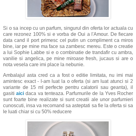
Si o sa incep cu un parfum, singurul din oferta lor actuala cu
care rezonez 100% si e vorba de Oui a l'Amour. De fiecare
data cand il port primesc cel putin un compliment ca miros
bine, iar pe mine ma face sa zambesc mereu. Este o creatie
a lui Sophie Labbe si e o combinatie de trandafir cu ambra,
vanilie si angelica, pe mine miroase fresh, jucaus si are o
nota vesela care imi place la nebunie.
Ambalajul asta cred ca a fost o editie limitata, nu imi mai
amintesc exact - l-am luat la o oferta (si am luat atunci si 2
variante de 15 ml perfecte pentru calatorii sau geanta), il
gasiti
aici
daca va tenteaza. Parfumurile de la Yves Rocher
sunt foarte bine realizate si sunt creatii ale unor parfumieri
cunoscuti, insa va recomand sa asteptati sa fie la oferta si sa
le luati chiar si cu 50% reducere