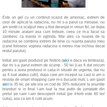
Este un gel cu un continut scazut de amoniac, extrem de
usor de aplicat la radacina, nu mi s-a parut ca miroase, nu
am simtit ca scalpul meu a fost deranjat in vreun fel, iar dupa
10 minute aratam asa cum trebuie, ceea ce m-a facut sa
zambesc ca toanta in oglinda. Mai ales ca nuanta de la
radacina se combina extrem de bine cu nuanta parului meu
(cand folosesc vopsea radacina e mereu mai inchisa decat
restul parului).
Initial am gasit produsul pe Notino (
aici
e daca va tenteaza),
dar mi s-a parut extrem de scump - 50 lei (i-as fi dat oricum
pentru a avea produsul in casa in situatii de urgenta, dar nu
as fi luat atatea cutii), dupa care am inceput sa caut si am o
reusita de smart shopping care m-a bucurat mult. L-am gasit
aici
la 35 lei, pe site era un cod de 30% reducere la anumite
branduri si in final l-am luat la mai putin de jumatate din
pretul pe care l-am descoperit initial (pe iHerb este 60 lei/
cutia), asa ca am 6 cutii acum.