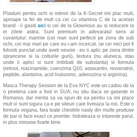
Plasturii pentru ochi si retinol de la K-Secret imi plac mult,
aproape la fel de mult ca cei cu vitamina C de la acelasi
brand - ii gasiti
aici
si cei de la Glowrious au si reducere la
ei zilele astea. Sunt premium in adevaratul sens al
cuvantului: marime (cei mari sunt perfecti pe zona de sub
ochi, cei mai mari pe care eu i-am incercat, iar cei mici pot fi
folositi punctat unde aveti nevoie - eu ii aplic pe zona dintre
sprancene si la colturile gurii), textura (nu aluneca, stau
unde ii aplici si sunt imbibati de substanta) si formula
(retinol, niacinamide, coenzima Q10, astaxantin, resveratrol,
peptide, alantoina, acid hialuronic, adenozina si arginina).
Masca Therapy Session de la Eva NYC este un cadou de la
o prietena care a fost in SUA, nu stiu daca se gaseste in
Romania, dar merita sa va spun de ea pentru ca imi place
mult si sunt sigura ca e pe siteuri care livreaza la noi. Este o
formula vegana, fara toate chestiile nasty din multe produse
de par si face exact ce promite: hidrateaza si intareste parul,
in plus miroase foarte bine.