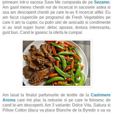
primeam intr-o sacosa Save Me cumparata de pe
Sezamo
.
Am gasit mereu chestii noi de incercat in sacosele astea si
asa am descoperit chestii pe care le-as fi incercat altfel. Eu
am facut ciupercile pe programul de Fresh Vegetables pe
care il am la cuptor, cu putin ulei de avocado si condimente
si au iesit super bune: deloc apoase, textura interesanta,
gust bun. Cand le gasesc la oferta le cumpar.
Am lasat la finalul parfumurile de textile de la
Cashmere
Aroma
care imi plac la nebunie si pe care le folosesc de
cand le-am descoperit. Am 3 variante: Dolce Vita, Sakura si
Pillow Cotton (daca va place Blanche de la Byredo o sa va