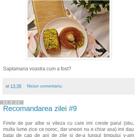
Saptamana voastra cum a fost?
at
13:38
Niciun comentariu:
22.9.23
Recomandarea zilei #9
Firele de par albe si viteza cu care imi creste parul (stiu,
multa lume zice ce noroc, dar uneori nu e chiar asa) imi dau
batai de cap de ani de zile si de-a lungul timpului v-am