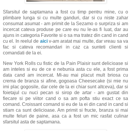
Sfarsitul de saptamana a fost cu timp pentru mine, cu o
plimbare lunga si cu multe ganduri, dar si cu niste zahar
consumat asumat - am primit de la Sezamo o surpriza si am
incercat cateva produse pe care eu nu le-as fi luat, dar au
ajuns in categoria Favorite si o sa ma tratez din cand in cand
cu el. In reelul de
aici
v-am aratat mai multe, dar vreau sa va
fac si cateva recomandari in caz ca sunteti clienti si
comandati de la ei.
New York Rolls cu fistic de la Pain Plaisir sunt delicioase si
am inteles si eu de ce e nebunia asta cu ele, a fost prima
data cand am incercat. Mi-au mai placut mult briosa cu
crema de branza si afine, gogoasa Cheesecake (si mie nu
imi plac gogosile, dar cele de la ei chiar sunt altceva), dar si
foietajul cu nuci pecan si sirop de artar - am gustat din
fiecare si pe viitor cand o sa am pofta stiu exact ce sa
comand. Croissant comand si eu de la ei din cand in cand si
stiam ca sunt delicioase. Am primit si fructe, branza si mai
multe feluri de paine, asa ca a fost un mic rasfat culinar
sfarsitul asta de saptamana.