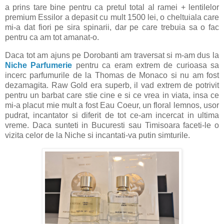
a prins tare bine pentru ca pretul total al ramei + lentilelor
premium Essilor a depasit cu mult 1500 lei, o cheltuiala care
mi-a dat fiori pe sira spinarii, dar pe care trebuia sa o fac
pentru ca am tot amanat-o.
Daca tot am ajuns pe Dorobanti am traversat si m-am dus la
Niche Parfumerie
pentru ca eram extrem de curioasa sa
incerc parfumurile de la Thomas de Monaco si nu am fost
dezamagita. Raw Gold era superb, il vad extrem de potrivit
pentru un barbat care stie cine e si ce vrea in viata, insa ce
mi-a placut mie mult a fost Eau Coeur, un floral lemnos, usor
pudrat, incantator si diferit de tot ce-am incercat in ultima
vreme. Daca sunteti in Bucuresti sau Timisoara faceti-le o
vizita celor de la Niche si incantati-va putin simturile.