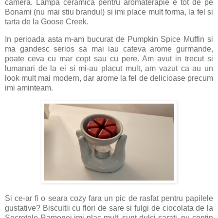
camera. Lampa ceramica pentru aromaterapie e tot de pe
Bonami (nu mai stiu brandul) si imi place mult forma, la fel si
tarta de la Goose Creek.
In perioada asta m-am bucurat de Pumpkin Spice Muffin si
ma gandesc serios sa mai iau cateva arome gurmande,
poate ceva cu mar copt sau cu pere. Am avut in trecut si
lumanari de la ei si mi-au placut mult, am vazut ca au un
look mult mai modern, dar arome la fel de delicioase precum
imi aminteam.
Si ce-ar fi o seara cozy fara un pic de rasfat pentru papilele
gustative? Biscuitii cu flori de sare si fulgi de ciocolata de la
Secretele Ramonei imi plac mult, sunt dulci-sarati, nu contin