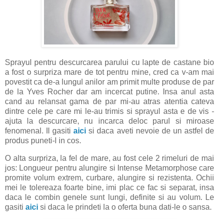
Sprayul pentru descurcarea parului cu lapte de castane bio
a fost o surpriza mare de tot pentru mine, cred ca v-am mai
povestit ca de-a lungul anilor am primit multe produse de par
de la Yves Rocher dar am incercat putine. Insa anul asta
cand au relansat gama de par mi-au atras atentia cateva
dintre cele pe care mi le-au trimis si sprayul asta e de vis -
ajuta la descurcare, nu incarca deloc parul si miroase
fenomenal. Il gasiti
aici
si daca aveti nevoie de un astfel de
produs puneti-l in cos.
O alta surpriza, la fel de mare, au fost cele 2 rimeluri de mai
jos: Longueur pentru alungire si Intense Metamorphose care
promite volum extrem, curbare, alungire si rezistenta. Ochii
mei le tolereaza foarte bine, imi plac ce fac si separat, insa
daca le combin genele sunt lungi, definite si au volum. Le
gasiti
aici
si daca le prindeti la o oferta buna dati-le o sansa.