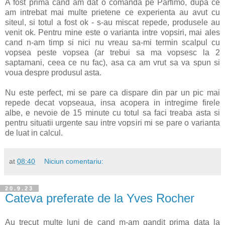
A fost prima cand am dat o comanda pe Parfimo, dupa ce
am intrebat mai multe prietene ce experienta au avut cu
siteul, si totul a fost ok - s-au miscat repede, produsele au
venit ok. Pentru mine este o varianta intre vopsiri, mai ales
cand n-am timp si nici nu vreau sa-mi termin scalpul cu
vopsea peste vopsea (ar trebui sa ma vopsesc la 2
saptamani, ceea ce nu fac), asa ca am vrut sa va spun si
voua despre produsul asta.
Nu este perfect, mi se pare ca dispare din par un pic mai
repede decat vopseaua, insa acopera in intregime firele
albe, e nevoie de 15 minute cu totul sa faci treaba asta si
pentru situatii urgente sau intre vopsiri mi se pare o varianta
de luat in calcul.
at
08:40
Niciun comentariu:
20.9.23
Cateva preferate de la Yves Rocher
Au trecut multe luni de cand m-am gandit prima data la