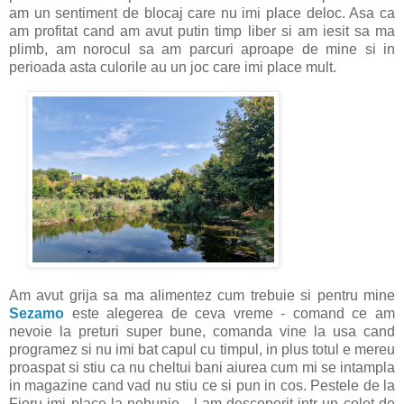
am un sentiment de blocaj care nu imi place deloc. Asa ca
am profitat cand am avut putin timp liber si am iesit sa ma
plimb, am norocul sa am parcuri aproape de mine si in
perioada asta culorile au un joc care imi place mult.
Am avut grija sa ma alimentez cum trebuie si pentru mine
Sezamo
este alegerea de ceva vreme - comand ce am
nevoie la preturi super bune, comanda vine la usa cand
programez si nu imi bat capul cu timpul, in plus totul e mereu
proaspat si stiu ca nu cheltui bani aiurea cum mi se intampla
in magazine cand vad nu stiu ce si pun in cos. Pestele de la
Fjoru imi place la nebunie - l-am descoperit intr-un colet de