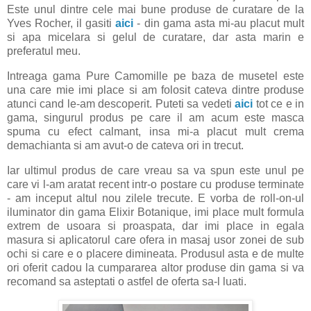
Este unul dintre cele mai bune produse de curatare de la
Yves Rocher, il gasiti
aici
- din gama asta mi-au placut mult
si apa micelara si gelul de curatare, dar asta marin e
preferatul meu.
Intreaga gama Pure Camomille pe baza de musetel este
una care mie imi place si am folosit cateva dintre produse
atunci cand le-am descoperit. Puteti sa vedeti
aici
tot ce e in
gama, singurul produs pe care il am acum este masca
spuma cu efect calmant, insa mi-a placut mult crema
demachianta si am avut-o de cateva ori in trecut.
Iar ultimul produs de care vreau sa va spun este unul pe
care vi l-am aratat recent intr-o postare cu produse terminate
- am inceput altul nou zilele trecute. E vorba de roll-on-ul
iluminator din gama Elixir Botanique, imi place mult formula
extrem de usoara si proaspata, dar imi place in egala
masura si aplicatorul care ofera in masaj usor zonei de sub
ochi si care e o placere dimineata. Produsul asta e de multe
ori oferit cadou la cumpararea altor produse din gama si va
recomand sa asteptati o astfel de oferta sa-l luati.