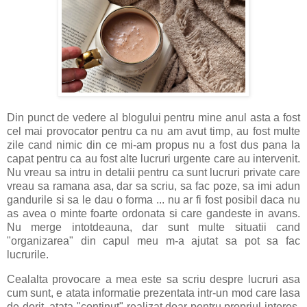
Din punct de vedere al blogului pentru mine anul asta a fost
cel mai provocator pentru ca nu am avut timp, au fost multe
zile cand nimic din ce mi-am propus nu a fost dus pana la
capat pentru ca au fost alte lucruri urgente care au intervenit.
Nu vreau sa intru in detalii pentru ca sunt lucruri private care
vreau sa ramana asa, dar sa scriu, sa fac poze, sa imi adun
gandurile si sa le dau o forma ... nu ar fi fost posibil daca nu
as avea o minte foarte ordonata si care gandeste in avans.
Nu merge intotdeauna, dar sunt multe situatii cand
"organizarea" din capul meu m-a ajutat sa pot sa fac
lucrurile.
Cealalta provocare a mea este sa scriu despre lucruri asa
cum sunt, e atata informatie prezentata intr-un mod care lasa
de dorit, atata "continut" realizat doar pentru propriul interes,