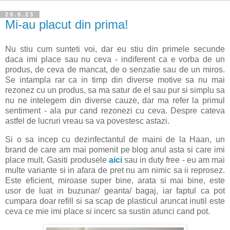
29.9.23
Mi-au placut din prima!
Nu stiu cum sunteti voi, dar eu stiu din primele secunde
daca imi place sau nu ceva - indiferent ca e vorba de un
produs, de ceva de mancat, de o senzatie sau de un miros.
Se intampla rar ca in timp din diverse motive sa nu mai
rezonez cu un produs, sa ma satur de el sau pur si simplu sa
nu ne intelegem din diverse cauze, dar ma refer la primul
sentiment - ala pur cand rezonezi cu ceva. Despre cateva
astfel de lucruri vreau sa va povestesc astazi.
Si o sa incep cu dezinfectantul de maini de la Haan, un
brand de care am mai pomenit pe blog anul asta si care imi
place mult. Gasiti produsele
aici
sau in duty free - eu am mai
multe variante si in afara de pret nu am nimic sa ii reprosez.
Este eficient, miroase super bine, arata si mai bine, este
usor de luat in buzunar/ geanta/ bagaj, iar faptul ca pot
cumpara doar refill si sa scap de plasticul aruncat inutil este
ceva ce mie imi place si incerc sa sustin atunci cand pot.