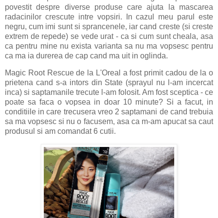
povestit despre diverse produse care ajuta la mascarea
radacinilor crescute intre vopsiri. In cazul meu parul este
negru, cum imi sunt si sprancenele, iar cand creste (si creste
extrem de repede) se vede urat - ca si cum sunt cheala, asa
ca pentru mine nu exista varianta sa nu ma vopsesc pentru
ca ma ia durerea de cap cand ma uit in oglinda.
Magic Root Rescue de la L'Oreal a fost primit cadou de la o
prietena cand s-a intors din State (sprayul nu l-am incercat
inca) si saptamanile trecute l-am folosit. Am fost sceptica - ce
poate sa faca o vopsea in doar 10 minute? Si a facut, in
conditiile in care trecusera vreo 2 saptamani de cand trebuia
sa ma vopsesc si nu o facusem, asa ca m-am apucat sa caut
produsul si am comandat 6 cutii.