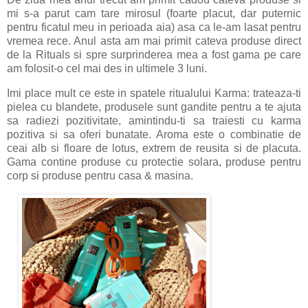
mi s-a parut cam tare mirosul (foarte placut, dar puternic
pentru ficatul meu in perioada aia) asa ca le-am lasat pentru
vremea rece. Anul asta am mai primit cateva produse direct
de la Rituals si spre surprinderea mea a fost gama pe care
am folosit-o cel mai des in ultimele 3 luni.
Imi place mult ce este in spatele ritualului Karma: trateaza-ti
pielea cu blandete, produsele sunt gandite pentru a te ajuta
sa radiezi pozitivitate, amintindu-ti sa traiesti cu karma
pozitiva si sa oferi bunatate. Aroma este o combinatie de
ceai alb si floare de lotus, extrem de reusita si de placuta.
Gama contine produse cu protectie solara, produse pentru
corp si produse pentru casa & masina.