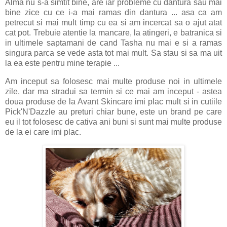
Alma nu s-a simtit bine, are iar probleme cu dantura sau mai
bine zice cu ce i-a mai ramas din dantura ... asa ca am
petrecut si mai mult timp cu ea si am incercat sa o ajut atat
cat pot. Trebuie atentie la mancare, la atingeri, e batranica si
in ultimele saptamani de cand Tasha nu mai e si a ramas
singura parca se vede asta tot mai mult. Sa stau si sa ma uit
la ea este pentru mine terapie ...
Am inceput sa folosesc mai multe produse noi in ultimele
zile, dar ma stradui sa termin si ce mai am inceput - astea
doua produse de la Avant Skincare imi plac mult si in cutiile
Pick'N'Dazzle au preturi chiar bune, este un brand pe care
eu il tot folosesc de cativa ani buni si sunt mai multe produse
de la ei care imi plac.