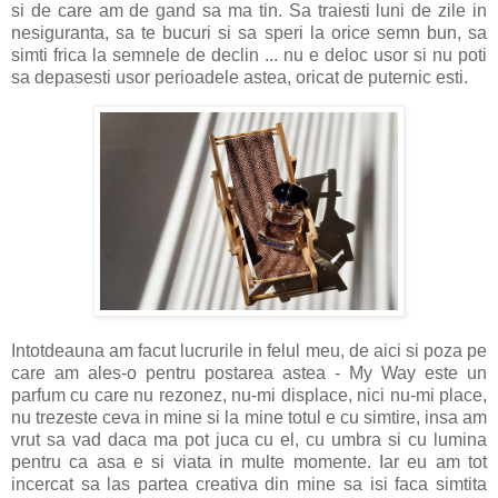
si de care am de gand sa ma tin. Sa traiesti luni de zile in
nesiguranta, sa te bucuri si sa speri la orice semn bun, sa
simti frica la semnele de declin ... nu e deloc usor si nu poti
sa depasesti usor perioadele astea, oricat de puternic esti.
Intotdeauna am facut lucrurile in felul meu, de aici si poza pe
care am ales-o pentru postarea astea - My Way este un
parfum cu care nu rezonez, nu-mi displace, nici nu-mi place,
nu trezeste ceva in mine si la mine totul e cu simtire, insa am
vrut sa vad daca ma pot juca cu el, cu umbra si cu lumina
pentru ca asa e si viata in multe momente. Iar eu am tot
incercat sa las partea creativa din mine sa isi faca simtita