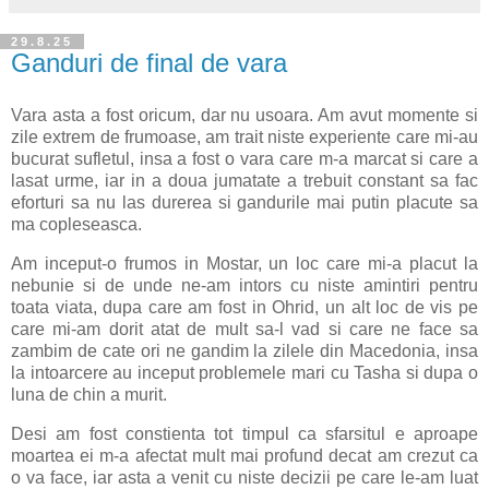
29.8.25
Ganduri de final de vara
Vara asta a fost oricum, dar nu usoara. Am avut momente si
zile extrem de frumoase, am trait niste experiente care mi-au
bucurat sufletul, insa a fost o vara care m-a marcat si care a
lasat urme, iar in a doua jumatate a trebuit constant sa fac
eforturi sa nu las durerea si gandurile mai putin placute sa
ma copleseasca.
Am inceput-o frumos in Mostar, un loc care mi-a placut la
nebunie si de unde ne-am intors cu niste amintiri pentru
toata viata, dupa care am fost in Ohrid, un alt loc de vis pe
care mi-am dorit atat de mult sa-l vad si care ne face sa
zambim de cate ori ne gandim la zilele din Macedonia, insa
la intoarcere au inceput problemele mari cu Tasha si dupa o
luna de chin a murit.
Desi am fost constienta tot timpul ca sfarsitul e aproape
moartea ei m-a afectat mult mai profund decat am crezut ca
o va face, iar asta a venit cu niste decizii pe care le-am luat