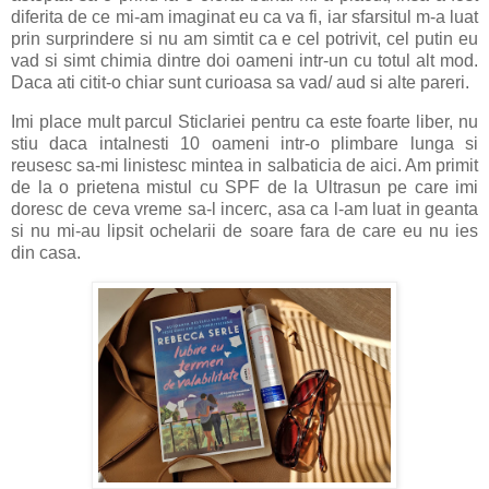
diferita de ce mi-am imaginat eu ca va fi, iar sfarsitul m-a luat
prin surprindere si nu am simtit ca e cel potrivit, cel putin eu
vad si simt chimia dintre doi oameni intr-un cu totul alt mod.
Daca ati citit-o chiar sunt curioasa sa vad/ aud si alte pareri.
Imi place mult parcul Sticlariei pentru ca este foarte liber, nu
stiu daca intalnesti 10 oameni intr-o plimbare lunga si
reusesc sa-mi linistesc mintea in salbaticia de aici. Am primit
de la o prietena mistul cu SPF de la Ultrasun pe care imi
doresc de ceva vreme sa-l incerc, asa ca l-am luat in geanta
si nu mi-au lipsit ochelarii de soare fara de care eu nu ies
din casa.