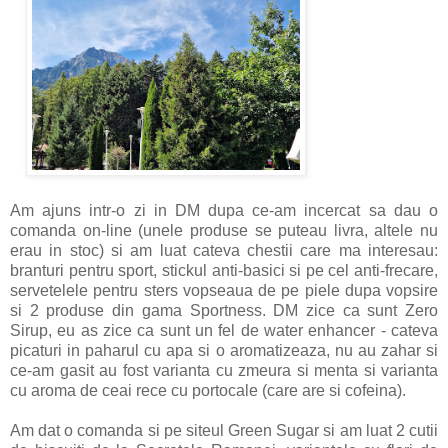
Am ajuns intr-o zi in DM dupa ce-am incercat sa dau o
comanda on-line (unele produse se puteau livra, altele nu
erau in stoc) si am luat cateva chestii care ma interesau:
branturi pentru sport, stickul anti-basici si pe cel anti-frecare,
servetelele pentru sters vopseaua de pe piele dupa vopsire
si 2 produse din gama Sportness. DM zice ca sunt Zero
Sirup, eu as zice ca sunt un fel de water enhancer - cateva
picaturi in paharul cu apa si o aromatizeaza, nu au zahar si
ce-am gasit au fost varianta cu zmeura si menta si varianta
cu aroma de ceai rece cu portocale (care are si cofeina).
Am dat o comanda si pe siteul Green Sugar si am luat 2 cutii