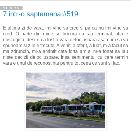
31.8.25
7 intr-o saptamana #519
E ultima zi de vara, imi vine sa cred si parca nu imi vine sa
cred. O parte din mine se bucura ca s-a terminat, alta e
nostalgica, desi nu a fost o vara deloc usoara asa cum sa va
spuneam si zilele trecute. A venit, a oferit, a luat, m-a facut sa
ma zdruncin, mi-a amintit cata forta am si m-a fortat sa iau
niste decizii deloc usoare. Insa sentimentul cu care termin
vara e unul de recunostinta pentru tot ceea ce sunt si fac.