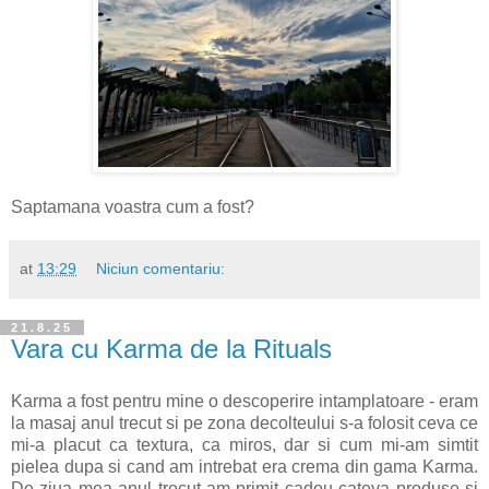
Saptamana voastra cum a fost?
at
13:29
Niciun comentariu:
21.8.25
Vara cu Karma de la Rituals
Karma a fost pentru mine o descoperire intamplatoare - eram
la masaj anul trecut si pe zona decolteului s-a folosit ceva ce
mi-a placut ca textura, ca miros, dar si cum mi-am simtit
pielea dupa si cand am intrebat era crema din gama Karma.
De ziua mea anul trecut am primit cadou cateva produse si