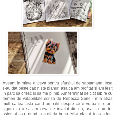
Aveam in minte altceva pentru sfarsitul de saptamana, insa
s-au dat peste cap niste planuri asa ca am profitat si am iesit
in parc sa citesc si sa ma plimb. Am terminat de citit Iubire cu
termen de valabilitate scrisa de Rebecca Serle - m-a atras
mult cartea asta cand am citit despre ce e vorba si eram
sigura ca o sa am ceva de invatat din ea, asa ca am tot
asteptat sa o prind la o oferta buna. Mi-a placut, insa a fost