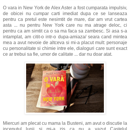
O vara in New York de Alex Aster a fost cumparata impulsiv,
de obicei nu cumpar carti imediat dupa ce se lanseaza
pentru ca pretul este nesimtit de mare, dar am vrut cartea
asta ... nu pentru New York care nu ma atrage deloc, ci
pentru ca am simtit ca o sa ma faca sa zambesc. Si asa s-a
intamplat, am citit-o intr-o dupa-amiaza/ seara cand mintea
mea a avut nevoie de altceva si mi-a placut mult: personaje
cu personalitate si chimie intre ele, dialoguri care sunt exact
ce ar trebui sa fie, umor de calitate ... dar nu doar atat.
Miercuri am plecat cu mama la Busteni, am avut o discutie la
inceputul lunii si mi-a zis ca nu a vazut Castelul