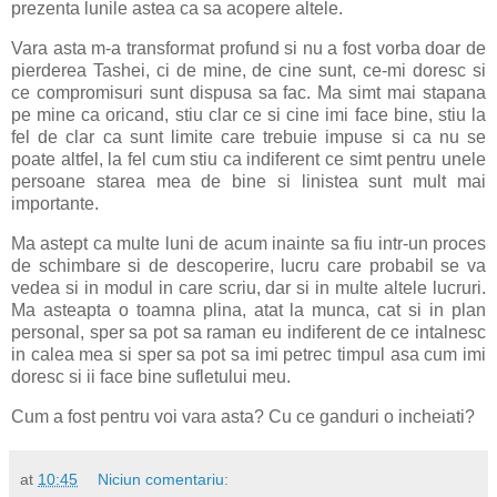
prezenta lunile astea ca sa acopere altele.
Vara asta m-a transformat profund si nu a fost vorba doar de
pierderea Tashei, ci de mine, de cine sunt, ce-mi doresc si
ce compromisuri sunt dispusa sa fac. Ma simt mai stapana
pe mine ca oricand, stiu clar ce si cine imi face bine, stiu la
fel de clar ca sunt limite care trebuie impuse si ca nu se
poate altfel, la fel cum stiu ca indiferent ce simt pentru unele
persoane starea mea de bine si linistea sunt mult mai
importante.
Ma astept ca multe luni de acum inainte sa fiu intr-un proces
de schimbare si de descoperire, lucru care probabil se va
vedea si in modul in care scriu, dar si in multe altele lucruri.
Ma asteapta o toamna plina, atat la munca, cat si in plan
personal, sper sa pot sa raman eu indiferent de ce intalnesc
in calea mea si sper sa pot sa imi petrec timpul asa cum imi
doresc si ii face bine sufletului meu.
Cum a fost pentru voi vara asta? Cu ce ganduri o incheiati?
at
10:45
Niciun comentariu: