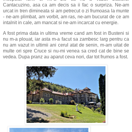
Cantacuzino, asa ca am decis sa ii fac o surpriza. Ne-am
urcat in tren dimineata si am petrecut o zi frumoasa la munte
- ne-am plimbat, am vorbit, am ras, ne-am bucurat de ce am
intalnit in cale, am mancat si ne-am incarcat cu energie.
A fost prima data in ultima vreme cand am fost in Busteni si
nu m-a plouat, iar asta m-a facut sa zambesc larg pentru ca
nu am vazut in ultimii ani cerul atat de senin, m-am uitat de
multe ori spre Cruce si nu-mi venea sa cred cat de bine se
vedea. Dupa pranz au aparut ceva nori, dar tot frumos a fost.