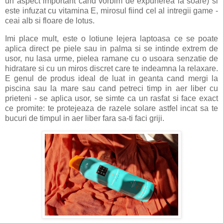
un aspect important cand vorbim de expunerea la soare) si
este infuzat cu vitamina E, mirosul fiind cel al intregii game -
ceai alb si floare de lotus.
Imi place mult, este o lotiune lejera laptoasa ce se poate
aplica direct pe piele sau in palma si se intinde extrem de
usor, nu lasa urme, pielea ramane cu o usoara senzatie de
hidratare si cu un miros discret care te indeamna la relaxare.
E genul de produs ideal de luat in geanta cand mergi la
piscina sau la mare sau cand petreci timp in aer liber cu
prieteni - se aplica usor, se simte ca un rasfat si face exact
ce promite: te protejeaza de razele solare astfel incat sa te
bucuri de timpul in aer liber fara sa-ti faci griji.