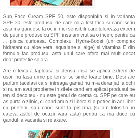
Sun Face Cream SPF 50, este disponibila si in varianta
SPF 30, este produsul de care mi-a fost frica si cand scriu
asta ma gandesc la ochii mei sensibili care tolereaza extrem
de putine produse cu SPF, insa am vrut sa o incerc pentru ca
... pisica curioasa. Complexul Hydra-Boost (un complex
hidratant cu aloe vera, squalane si alge) si vitamina E din
formula fac produsul asta unul care ofera mai mult decat
doar protectie solara.
Are o textura laptoasa si densa, insa se aplica extrem de
usor, nu lasa urme pe ten si se simte foarte bine. Desi are
parfum (acelasi ca si intreaga gama) nu m-a deranjat la ochi
si nu am avut probleme in zilele cand am aplicat produsul pe
ten si decolteu - nu este genul de crema cu SPF pe care eu
as purta-o zilnic, ci cand am o zi libera si o petrec in aer liber
cu prietenii sau cand sunt la pisicina (si am folosit-o in
cateva astfel de ocazii vara asta) pentru ca ma duce cu
gandul la vacanta si relaxare.