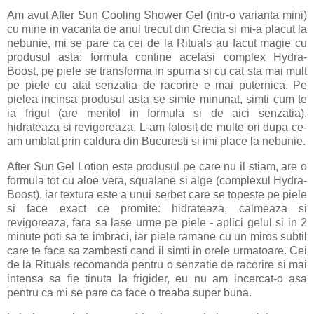
Am avut After Sun Cooling Shower Gel (intr-o varianta mini)
cu mine in vacanta de anul trecut din Grecia si mi-a placut la
nebunie, mi se pare ca cei de la Rituals au facut magie cu
produsul asta: formula contine acelasi complex Hydra-
Boost, pe piele se transforma in spuma si cu cat sta mai mult
pe piele cu atat senzatia de racorire e mai puternica. Pe
pielea incinsa produsul asta se simte minunat, simti cum te
ia frigul (are mentol in formula si de aici senzatia),
hidrateaza si revigoreaza. L-am folosit de multe ori dupa ce-
am umblat prin caldura din Bucuresti si imi place la nebunie.
After Sun Gel Lotion este produsul pe care nu il stiam, are o
formula tot cu aloe vera, squalane si alge (complexul Hydra-
Boost), iar textura este a unui serbet care se topeste pe piele
si face exact ce promite: hidrateaza, calmeaza si
revigoreaza, fara sa lase urme pe piele - aplici gelul si in 2
minute poti sa te imbraci, iar piele ramane cu un miros subtil
care te face sa zambesti cand il simti in orele urmatoare. Cei
de la Rituals recomanda pentru o senzatie de racorire si mai
intensa sa fie tinuta la frigider, eu nu am incercat-o asa
pentru ca mi se pare ca face o treaba super buna.