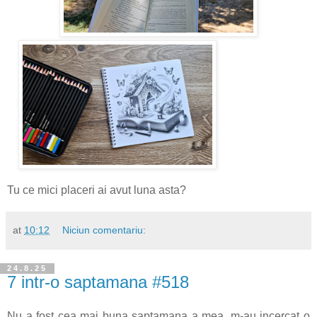
Tu ce mici placeri ai avut luna asta?
at
10:12
Niciun comentariu:
24.8.25
7 intr-o saptamana #518
Nu a fost cea mai buna saptamana a mea, m-au incercat o