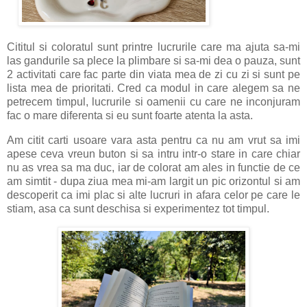
Cititul si coloratul sunt printre lucrurile care ma ajuta sa-mi
las gandurile sa plece la plimbare si sa-mi dea o pauza, sunt
2 activitati care fac parte din viata mea de zi cu zi si sunt pe
lista mea de prioritati. Cred ca modul in care alegem sa ne
petrecem timpul, lucrurile si oamenii cu care ne inconjuram
fac o mare diferenta si eu sunt foarte atenta la asta.
Am citit carti usoare vara asta pentru ca nu am vrut sa imi
apese ceva vreun buton si sa intru intr-o stare in care chiar
nu as vrea sa ma duc, iar de colorat am ales in functie de ce
am simtit - dupa ziua mea mi-am largit un pic orizontul si am
descoperit ca imi plac si alte lucruri in afara celor pe care le
stiam, asa ca sunt deschisa si experimentez tot timpul.