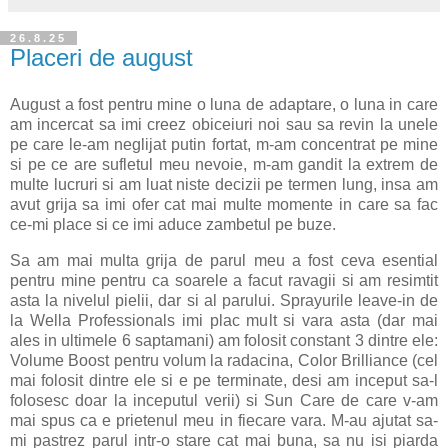
26.8.25
Placeri de august
August a fost pentru mine o luna de adaptare, o luna in care
am incercat sa imi creez obiceiuri noi sau sa revin la unele
pe care le-am neglijat putin fortat, m-am concentrat pe mine
si pe ce are sufletul meu nevoie, m-am gandit la extrem de
multe lucruri si am luat niste decizii pe termen lung, insa am
avut grija sa imi ofer cat mai multe momente in care sa fac
ce-mi place si ce imi aduce zambetul pe buze.
Sa am mai multa grija de parul meu a fost ceva esential
pentru mine pentru ca soarele a facut ravagii si am resimtit
asta la nivelul pielii, dar si al parului. Sprayurile leave-in de
la Wella Professionals imi plac mult si vara asta (dar mai
ales in ultimele 6 saptamani) am folosit constant 3 dintre ele:
Volume Boost pentru volum la radacina, Color Brilliance (cel
mai folosit dintre ele si e pe terminate, desi am inceput sa-l
folosesc doar la inceputul verii) si Sun Care de care v-am
mai spus ca e prietenul meu in fiecare vara. M-au ajutat sa-
mi pastrez parul intr-o stare cat mai buna, sa nu isi piarda