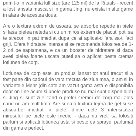
primit-o in varianta full size (are 125 ml) de la Rituals - recent
a fost lansata masca si in gama Jing, nu exista in alte game
in afara de acestea doua.
Are o textura extrem de usoara, se absorbe repede in piele
si lasa pielea neteda si cu un miros extrem de placut, poti sa
te strecori in pat imediat dupa ce ai aplicat-o fara sa-ti faci
griji. Ofera hidratare intensa si se recomanda folosirea de 1-
2 ori pe saptamana, e ca un booster de hidratare si daca
aveti pielea foarte uscata puteti sa o aplicati peste crema/
lotiunea de corp.
Lotiunea de corp este un produs lansat tot anul trecut si a
fost parte din cadoul de vara trecuta de ziua mea, o am si in
variantele Mehr (din cate am vazut gama asta e disponibila
doar on-line acum si unele produse nu mai sunt disponibile)
si Jing si sunt zile cand o prefer cremei de corp mai ales
cand nu am mult timp. Are si ea o textura lejera de gel si se
absoarbe imediat in piele, dintre cele 3 intensitatea
mirosului pe piele este medie - daca nu vreti sa folositi
parfum si aplicati lotiunea asta si peste ea sprayul parfumat
din gama e perfect.