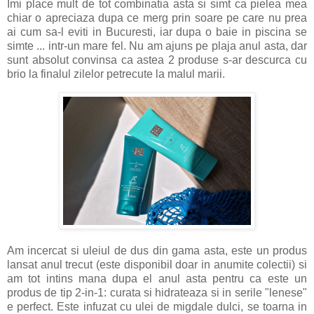
Imi place mult de tot combinatia asta si simt ca pielea mea
chiar o apreciaza dupa ce merg prin soare pe care nu prea
ai cum sa-l eviti in Bucuresti, iar dupa o baie in piscina se
simte ... intr-un mare fel. Nu am ajuns pe plaja anul asta, dar
sunt absolut convinsa ca astea 2 produse s-ar descurca cu
brio la finalul zilelor petrecute la malul marii.
Am incercat si uleiul de dus din gama asta, este un produs
lansat anul trecut (este disponibil doar in anumite colectii) si
am tot intins mana dupa el anul asta pentru ca este un
produs de tip 2-in-1: curata si hidrateaza si in serile "lenese"
e perfect. Este infuzat cu ulei de migdale dulci, se toarna in