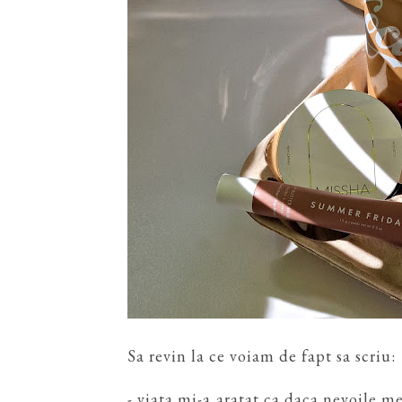
Sa revin la ce voiam de fapt sa scriu:
- viata mi-a aratat ca daca nevoile me