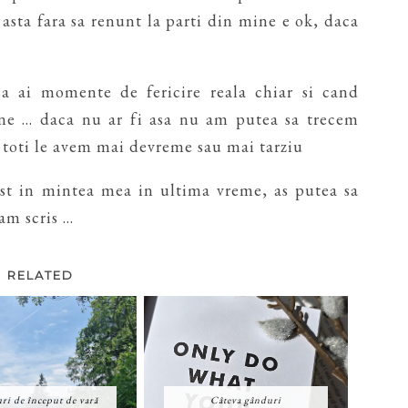
 asta fara sa renunt la parti din mine e ok, daca
 sa ai momente de fericire reala chiar si cand
ine ... daca nu ar fi asa nu am putea sa trecem
 toti le avem mai devreme sau mai tarziu
ost in mintea mea in ultima vreme, as putea sa
m scris ...
RELATED
ri de început de vară
Câteva gânduri