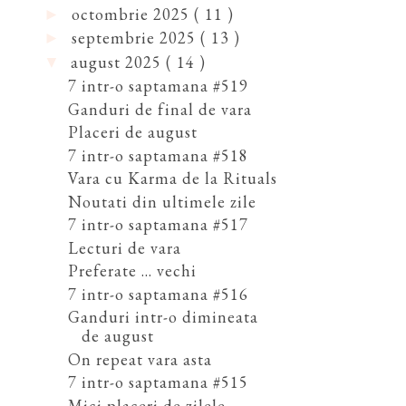
octombrie 2025
( 11 )
►
septembrie 2025
( 13 )
►
august 2025
( 14 )
▼
7 intr-o saptamana #519
Ganduri de final de vara
Placeri de august
7 intr-o saptamana #518
Vara cu Karma de la Rituals
Noutati din ultimele zile
7 intr-o saptamana #517
Lecturi de vara
Preferate ... vechi
7 intr-o saptamana #516
Ganduri intr-o dimineata
de august
On repeat vara asta
7 intr-o saptamana #515
Mici placeri de zilele