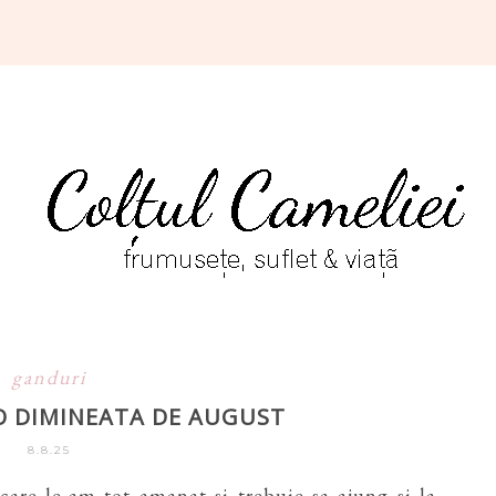
ganduri
O DIMINEATA DE AUGUST
8.8.25
care le-am tot amanat si trebuie sa ajung si la