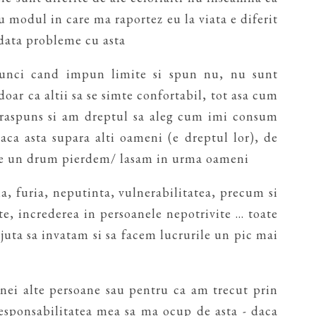
u modul in care ma raportez eu la viata e diferit
odata probleme cu asta
tunci cand impun limite si spun nu, nu sunt
oar ca altii sa se simte confortabil, tot asa cum
n raspuns si am dreptul sa aleg cum imi consum
daca asta supara alti oameni (e dreptul lor), de
pe un drum pierdem/ lasam in urma oameni
a, furia, neputinta, vulnerabilitatea, precum si
te, increderea in persoanele nepotrivite ... toate
ajuta sa invatam si sa facem lucrurile un pic mai
unei alte persoane sau pentru ca am trecut prin
esponsabilitatea mea sa ma ocup de asta - daca