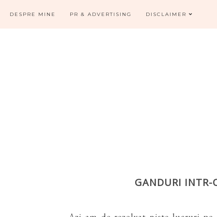
DESPRE MINE
PR & ADVERTISING
DISCLAIMER
GANDURI INTR-
Azi am de rezolvat niste lucruri pe 