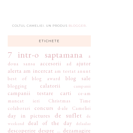
COLTUL CAMELIEI. UN PRODUS
BLOGGER
.
ETICHETE
7 intr-o saptamana
a
accesorii
ajutor
doua sansa
ad
alerta
am incercat
am testat
anunt
blog sale
best of
blog award
calatorii
blogging
campanii
campanii testare
carti
ce-am
mancat ieri
Christmas Time
concurs
colaborari
d-ale Cameliei
de suflet
day in pictures
de
deal of the day
weekend
delaalaz
descoperire
despre ...
dezamagire