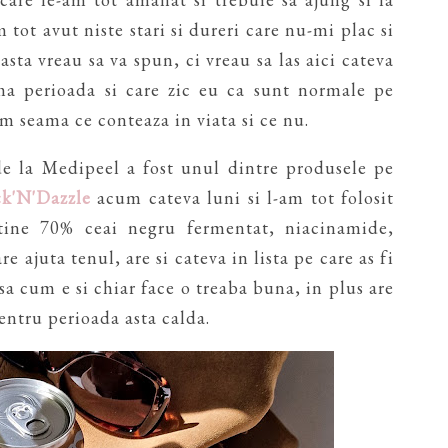
tot avut niste stari si dureri care nu-mi plac si
ta vreau sa va spun, ci vreau sa las aici cateva
ma perioada si care zic eu ca sunt normale pe
m seama ce conteaza in viata si ce nu.
la Medipeel a fost unul dintre produsele pe
ck'N'Dazzle
acum cateva luni si l-am tot folosit
tine 70% ceai negru fermentat, niacinamide,
e ajuta tenul, are si cateva in lista pe care as fi
sa cum e si chiar face o treaba buna, in plus are
pentru perioada asta calda.