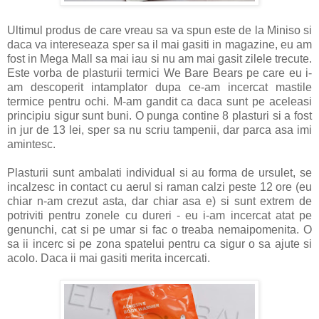
Ultimul produs de care vreau sa va spun este de la Miniso si
daca va intereseaza sper sa il mai gasiti in magazine, eu am
fost in Mega Mall sa mai iau si nu am mai gasit zilele trecute.
Este vorba de plasturii termici We Bare Bears pe care eu i-
am descoperit intamplator dupa ce-am incercat mastile
termice pentru ochi. M-am gandit ca daca sunt pe aceleasi
principiu sigur sunt buni. O punga contine 8 plasturi si a fost
in jur de 13 lei, sper sa nu scriu tampenii, dar parca asa imi
amintesc.
Plasturii sunt ambalati individual si au forma de ursulet, se
incalzesc in contact cu aerul si raman calzi peste 12 ore (eu
chiar n-am crezut asta, dar chiar asa e) si sunt extrem de
potriviti pentru zonele cu dureri - eu i-am incercat atat pe
genunchi, cat si pe umar si fac o treaba nemaipomenita. O
sa ii incerc si pe zona spatelui pentru ca sigur o sa ajute si
acolo. Daca ii mai gasiti merita incercati.