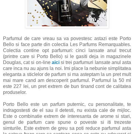
Parfumul de care vreau sa va povestesc astazi este Porto
Bello si face parte din colectia Les Parfums Remarquables.
Colectia contine opt parfumuri: cinci lansate anul trecut
(printre care si Porto Bello) si le gasiti deja in magazinele
Douglas, cat si on-line
aici
si trei parfumuri lansate anul asta
care inca nu au ajuns la noi. Imi place la nebunie simplitatea
eleganta a sticlelor de parfum si ma asteptam la un pret mult
mai mare cand am descoperit parfumul. Parfumul la 50 ml
este 227 lei, un pret extrem de bun tinand cont de calitatea
produselor.
Porto Bello este un parfum puternic, cu personalitate, te
indragostesti de el sau il detesti, nu exista cale de mijloc.
Este o combinatie extrem de interesanta de arome si stari,
genul de parfum care spune o poveste si iti trezeste
simturile. Este extrem de greu sa poti reduce parfumul asta