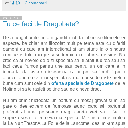
at
14:10
2 comentarii:
22.2.19
Tu ce faci de Dragobete?
De-a lungul anilor m-am gandit mult la iubire si diferitele ei
aspecte, ba chiar am filozofat mult pe tema asta cu diferiti
oameni cu care am interactionat si am ajuns la o singura
concluzie: totul incepe si se termina cu iubirea de sine. Nu
cred ca ai nevoie de o zi speciala sa iti arati iubirea sau sa
faci ceva frumos pentru tine sau pentru un om care e in
inima ta, dar asta nu inseamna ca nu poti sa "profiti" putin
atunci cand e o zi mai speciala si mai dai si de niste preturi
bune cum sunt cele din
oferta speciala de Dragobete
de la
Notino si sa te rasfeti pe tine sau pe cineva drag.
Nu am primit niciodata un parfum cu mesaj gravat si mi se
pare o idee extrem de frumoasa atunci cand stii parfumul
preferat al unei persoane dragi careia vrei sa ii faci o
surpriza si sa ii oferi ceva mai special. Mie inca imi e mintea
la La Nuit Tresor A La Folie de la Lancome, desi mi-am spus