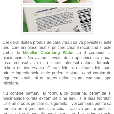
Cel de-al doilea produs de care vreau sa va povestesc este
unul care imi place mult si pe care chiar il recomand si este
vorba de
Micellar Cleansing Water
cu 3 ceramide si
niacinamide. Nu aveam nevoie de o apa micelara noua,
insa produsul asta mi-a starnit interesul datorita formulei
extrem de interesanta. Ceramidele si niacinamidele sunt
printre ingredientele mele preferate atunci cand vorbim de
ingrijirea tenului si nu regret deloc ca am cumparat apa
micelara.
Nu contine parfum, iar formula cu glicerina, ceramide si
niacinamide curata extrem de bine tenul si il lasa hidratat.
Este un produs pe care cu siguranta il voi cumpara pentru ca
formula are ingrediente care chiar fac ceva pentru piele si
are si un pret bun. Singurul lucru care l-as schimba este