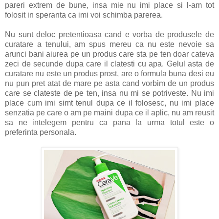
pareri extrem de bune, insa mie nu imi place si l-am tot
folosit in speranta ca imi voi schimba parerea.
Nu sunt deloc pretentioasa cand e vorba de produsele de
curatare a tenului, am spus mereu ca nu este nevoie sa
arunci bani aiurea pe un produs care sta pe ten doar cateva
zeci de secunde dupa care il clatesti cu apa. Gelul asta de
curatare nu este un produs prost, are o formula buna desi eu
nu pun pret atat de mare pe asta cand vorbim de un produs
care se clateste de pe ten, insa nu mi se potriveste. Nu imi
place cum imi simt tenul dupa ce il folosesc, nu imi place
senzatia pe care o am pe maini dupa ce il aplic, nu am reusit
sa ne intelegem pentru ca pana la urma totul este o
preferinta personala.