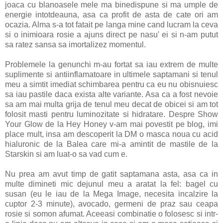
joaca cu blanoasele mele ma binedispune si ma umple de
energie intotdeauna, asa ca profit de asta de cate ori am
ocazia. Alma s-a tot fatait pe langa mine cand lucram la ceva
si o inimioara rosie a ajuns direct pe nasu' ei si n-am putut
sa ratez sansa sa imortalizez momentul.
Problemele la genunchi m-au fortat sa iau extrem de multe
suplimente si antiinflamatoare in ultimele saptamani si tenul
meu a simtit imediat schimbarea pentru ca eu nu obisnuiesc
sa iau pastile daca exista alte variante. Asa ca a fost nevoie
sa am mai multa grija de tenul meu decat de obicei si am tot
folosit masti pentru luminozitate si hidratare. Despre Show
Your Glow de la Hey Honey v-am mai povestit pe blog, imi
place mult, insa am descoperit la DM o masca noua cu acid
hialuronic de la Balea care mi-a amintit de mastile de la
Starskin si am luat-o sa vad cum e.
Nu prea am avut timp de gatit saptamana asta, asa ca in
multe dimineti mic dejunul meu a aratat la fel: bagel cu
susan (eu le iau de la Mega Image, necesita incalzire la
cuptor 2-3 minute), avocado, germeni de praz sau ceapa
rosie si somon afumat. Aceeasi combinatie o folosesc si intr-