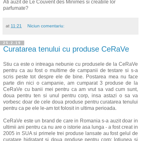
Ati auzit de Le Couvent des Minimes si creatiile lor
parfumate?
at
11:21
Niciun comentariu:
25.2.19
Curatarea tenului cu produse CeRaVe
Stiu ca este o intreaga nebunie cu produsele de la CeRaVe
pentru ca au fost o multime de campanii de testare si s-a
scris peste tot despre ele de bine. Postarea mea nu face
parte din nici o campanie, am cumparat 3 produse de la
CeRaVe cu banii mei pentru ca am vrut sa vad cum sunt,
doua pentru ten si unul pentru corp, insa astazi o sa va
vorbesc doar de cele doua produse pentru curatarea tenului
pentru ca pe ele le-am tot folosit in ultima perioada.
CeRaVe este un brand de care in Romania s-a auzit doar in
ultimii ani pentru ca nu are o istorie asa lunga - a fost creat in
2005 in SUA si primele trei produse lansate au fost gelul de
curatare hidratant si doua produse pentru corp: lotiunea si