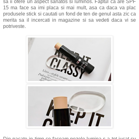
sa ii ofere un aspect sanatos si luminos. Faptul ca are SPF
15 ma face sa imi placa si mai mult, asa ca daca va plac
produsele stick si cautati un fond de ten de genul asta zic ca
merita sa il incercati in magazine si sa vedeti daca vi se
potriveste.
Din pacate in timp ce faceam pozele lumina s-a tot jucat cu