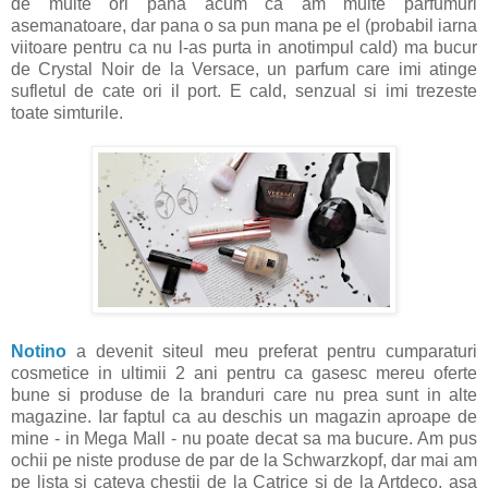
de multe ori pana acum ca am multe parfumuri
asemanatoare, dar pana o sa pun mana pe el (probabil iarna
viitoare pentru ca nu l-as purta in anotimpul cald) ma bucur
de Crystal Noir de la Versace, un parfum care imi atinge
sufletul de cate ori il port. E cald, senzual si imi trezeste
toate simturile.
Notino
a devenit siteul meu preferat pentru cumparaturi
cosmetice in ultimii 2 ani pentru ca gasesc mereu oferte
bune si produse de la branduri care nu prea sunt in alte
magazine. Iar faptul ca au deschis un magazin aproape de
mine - in Mega Mall - nu poate decat sa ma bucure. Am pus
ochii pe niste produse de par de la Schwarzkopf, dar mai am
pe lista si cateva chestii de la Catrice si de la Artdeco, asa