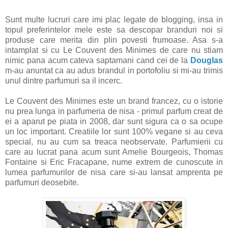
Sunt multe lucruri care imi plac legate de blogging, insa in
topul preferintelor mele este sa descopar branduri noi si
produse care merita din plin povesti frumoase. Asa s-a
intamplat si cu Le Couvent des Minimes de care nu stiam
nimic pana acum cateva saptamani cand cei de la
Douglas
m-au anuntat ca au adus brandul in portofoliu si mi-au trimis
unul dintre parfumuri sa il incerc.
Le Couvent des Minimes este un brand francez, cu o istorie
nu prea lunga in parfumeria de nisa - primul parfum creat de
ei a aparut pe piata in 2008, dar sunt sigura ca o sa ocupe
un loc important. Creatiile lor sunt 100% vegane si au ceva
special, nu au cum sa treaca neobservate. Parfumierii cu
care au lucrat pana acum sunt Amelie Bourgeois, Thomas
Fontaine si Eric Fracapane, nume extrem de cunoscute in
lumea parfumurilor de nisa care si-au lansat amprenta pe
parfumuri deosebite.