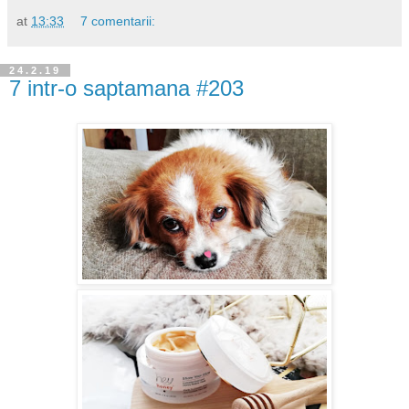
at
13:33
7 comentarii:
24.2.19
7 intr-o saptamana #203