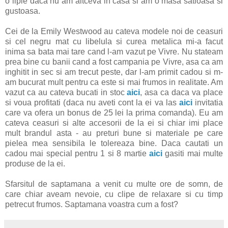
o lipie daca nu am altceva in casa si am o masa satioasa si
gustoasa.
Cei de la Emily Westwood au cateva modele noi de ceasuri
si cel negru mat cu libelula si curea metalica mi-a facut
inima sa bata mai tare cand l-am vazut pe Vivre. Nu stateam
prea bine cu banii cand a fost campania pe Vivre, asa ca am
inghitit in sec si am trecut peste, dar l-am primit cadou si m-
am bucurat mult pentru ca este si mai frumos in realitate. Am
vazut ca au cateva bucati in stoc
aici
, asa ca daca va place
si voua profitati (daca nu aveti cont la ei va las
aici
invitatia
care va ofera un bonus de 25 lei la prima comanda). Eu am
cateva ceasuri si alte accesorii de la ei si chiar imi place
mult brandul asta - au preturi bune si materiale pe care
pielea mea sensibila le tolereaza bine. Daca cautati un
cadou mai special pentru 1 si 8 martie
aici
gasiti mai multe
produse de la ei.
Sfarsitul de saptamana a venit cu multe ore de somn, de
care chiar aveam nevoie, cu clipe de relaxare si cu timp
petrecut frumos. Saptamana voastra cum a fost?