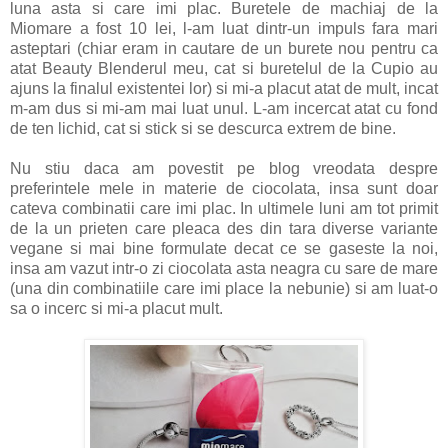
luna asta si care imi plac. Buretele de machiaj de la
Miomare a fost 10 lei, l-am luat dintr-un impuls fara mari
asteptari (chiar eram in cautare de un burete nou pentru ca
atat Beauty Blenderul meu, cat si buretelul de la Cupio au
ajuns la finalul existentei lor) si mi-a placut atat de mult, incat
m-am dus si mi-am mai luat unul. L-am incercat atat cu fond
de ten lichid, cat si stick si se descurca extrem de bine.
Nu stiu daca am povestit pe blog vreodata despre
preferintele mele in materie de ciocolata, insa sunt doar
cateva combinatii care imi plac. In ultimele luni am tot primit
de la un prieten care pleaca des din tara diverse variante
vegane si mai bine formulate decat ce se gaseste la noi,
insa am vazut intr-o zi ciocolata asta neagra cu sare de mare
(una din combinatiile care imi place la nebunie) si am luat-o
sa o incerc si mi-a placut mult.