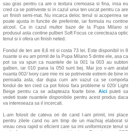
sau gras pentru ca are o textura cremoasa si fina, insa eu
cred ca se potriveste si in cazul unui ten uscat pentru ca are
un finish semi-mat. Nu incarca deloc tenul si acoperirea se
poate ajusta in functie de preferinte, iar formula nu contine
alcool. Ca in cazul multor baze de la Pupa Milano si
produsul asta contine pulberi Soft Focus ce corecteaza optic
tenul si ii ofera un finish neted.
Fondul de ten are 8,6 ml si costa 73 lei. Este disponibil in 8
nuante si eu am primit de la Pupa Milano 5 dintre ele, asa ca
pot sa va spun ca nuantele de la 001 la 003 au subton
galben, iar 010 pana la 050 sunt bej. Mai jos v-am aratat
nuanta 002/ Ivory care mie mi se potriveste extrem de bine in
perioada asta, dar dupa cum am vazut ca se comporta
fondul de ten cred ca pot folosi fara probleme si 020/ Light
Beige pentru ca se adapteaza foarte bine.
Aici
puteti sa
vedeti toate nuantele disponibile pentru acest produs daca
va intereseaza sa il incercati.
L-am folosit de cateva ori de cand l-am primit, imi place
pentru zilele cand nu am timp de un machiaj elaborat si
vreau ceva rapid si eficient care sa imi uniformizeze tenul si