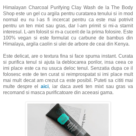
Himalayan Charcoal Purifying Clay Wash de la The Body
Shop este un gel cu argila pentru curatarea tenului si in mod
normal eu nu l-as fi incercat pentru ca este mai potrivit
pentru un ten mixt sau gras, dar l-am primit si mi-a starnit
interesul. L-am folosit si m-a cucerit de la prima folosire. Este
100% vegan si este formulat cu carbune de bambus din
Himalaya, argila caolin si ulei de arbore de ceai din Kenya.
Este delicat, are o textura fina si face spuma instant. Curata
si purifica tenul si ajuta la deblocarea porilor, insa ceea ce
imi place este ca nu usuca deloc tenul. Senzatia dupa ce il
folosesc este de ten curat si reimprospatat si imi place mult
mai mult decat am crezut ca este posibil. Puteti sa cititi mai
multe despre el
aici
, iar daca aveti ten mixt sau gras va
recomand si masca purificatoare din aceeasi gama.