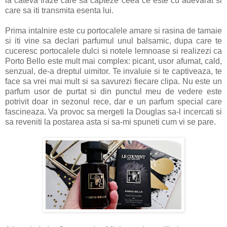
la cateva fraze care sa capteze ceea ce este cu adevarat si
care sa iti transmita esenta lui.
Prima intalnire este cu portocalele amare si rasina de tamaie
si iti vine sa declari parfumul unul balsamic, dupa care te
cuceresc portocalele dulci si notele lemnoase si realizezi ca
Porto Bello este mult mai complex: picant, usor afumat, cald,
senzual, de-a dreptul uimitor. Te invaluie si te captiveaza, te
face sa vrei mai mult si sa savurezi fiecare clipa. Nu este un
parfum usor de purtat si din punctul meu de vedere este
potrivit doar in sezonul rece, dar e un parfum special care
fascineaza. Va provoc sa mergeti la Douglas sa-l incercati si
sa reveniti la postarea asta si sa-mi spuneti cum vi se pare.