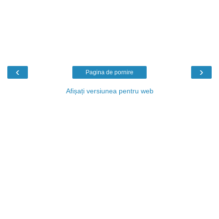
‹
›
Pagina de pornire
Afișați versiunea pentru web