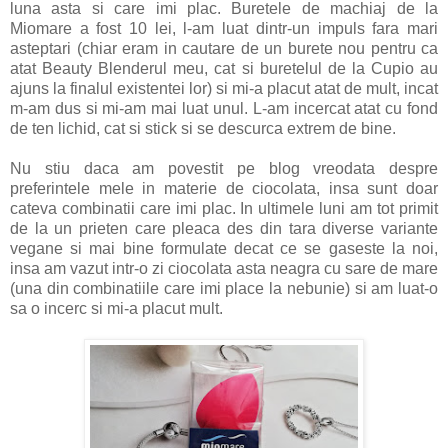
luna asta si care imi plac. Buretele de machiaj de la
Miomare a fost 10 lei, l-am luat dintr-un impuls fara mari
asteptari (chiar eram in cautare de un burete nou pentru ca
atat Beauty Blenderul meu, cat si buretelul de la Cupio au
ajuns la finalul existentei lor) si mi-a placut atat de mult, incat
m-am dus si mi-am mai luat unul. L-am incercat atat cu fond
de ten lichid, cat si stick si se descurca extrem de bine.
Nu stiu daca am povestit pe blog vreodata despre
preferintele mele in materie de ciocolata, insa sunt doar
cateva combinatii care imi plac. In ultimele luni am tot primit
de la un prieten care pleaca des din tara diverse variante
vegane si mai bine formulate decat ce se gaseste la noi,
insa am vazut intr-o zi ciocolata asta neagra cu sare de mare
(una din combinatiile care imi place la nebunie) si am luat-o
sa o incerc si mi-a placut mult.