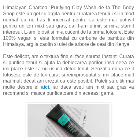
Himalayan Charcoal Purifying Clay Wash de la The Body
Shop este un gel cu argila pentru curatarea tenului si in mod
normal eu nu l-as fi incercat pentru ca este mai potrivit
pentru un ten mixt sau gras, dar l-am primit si mi-a starnit
interesul. L-am folosit si m-a cucerit de la prima folosire. Este
100% vegan si este formulat cu carbune de bambus din
Himalaya, argila caolin si ulei de arbore de ceai din Kenya.
Este delicat, are o textura fina si face spuma instant. Curata
si purifica tenul si ajuta la deblocarea porilor, insa ceea ce
imi place este ca nu usuca deloc tenul. Senzatia dupa ce il
folosesc este de ten curat si reimprospatat si imi place mult
mai mult decat am crezut ca este posibil. Puteti sa cititi mai
multe despre el
aici
, iar daca aveti ten mixt sau gras va
recomand si masca purificatoare din aceeasi gama.