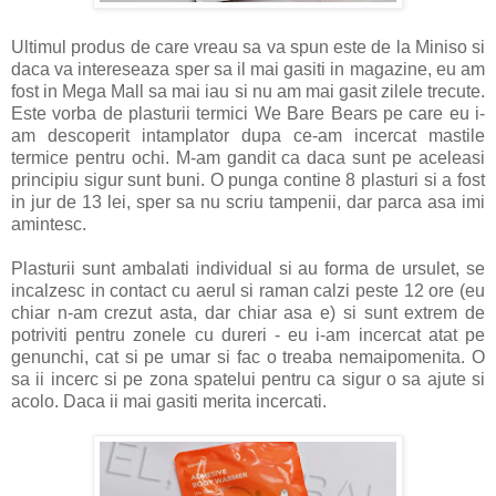
Ultimul produs de care vreau sa va spun este de la Miniso si
daca va intereseaza sper sa il mai gasiti in magazine, eu am
fost in Mega Mall sa mai iau si nu am mai gasit zilele trecute.
Este vorba de plasturii termici We Bare Bears pe care eu i-
am descoperit intamplator dupa ce-am incercat mastile
termice pentru ochi. M-am gandit ca daca sunt pe aceleasi
principiu sigur sunt buni. O punga contine 8 plasturi si a fost
in jur de 13 lei, sper sa nu scriu tampenii, dar parca asa imi
amintesc.
Plasturii sunt ambalati individual si au forma de ursulet, se
incalzesc in contact cu aerul si raman calzi peste 12 ore (eu
chiar n-am crezut asta, dar chiar asa e) si sunt extrem de
potriviti pentru zonele cu dureri - eu i-am incercat atat pe
genunchi, cat si pe umar si fac o treaba nemaipomenita. O
sa ii incerc si pe zona spatelui pentru ca sigur o sa ajute si
acolo. Daca ii mai gasiti merita incercati.