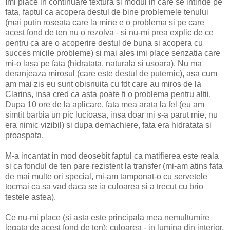
Imi place in continuare textura si modul in care se intinde pe
fata, faptul ca acopera destul de bine problemele tenului
(mai putin roseata care la mine e o problema si pe care
acest fond de ten nu o rezolva - si nu-mi prea explic de ce
pentru ca are o acoperire destul de buna si acopera cu
succes micile probleme) si mai ales imi place senzatia care
mi-o lasa pe fata (hidratata, naturala si usoara). Nu ma
deranjeaza mirosul (care este destul de puternic), asa cum
am mai zis eu sunt obisnuita cu fdt care au miros de la
Clarins, insa cred ca asta poate fi o problema pentru altii.
Dupa 10 ore de la aplicare, fata mea arata la fel (eu am
simtit barbia un pic lucioasa, insa doar mi s-a parut mie, nu
era nimic vizibil) si dupa demachiere, fata era hidratata si
proaspata.
M-a incantat in mod deosebit faptul ca matifierea este reala
si ca fondul de ten pare rezistent la transfer (mi-am atins fata
de mai multe ori special, mi-am tamponat-o cu servetele
tocmai ca sa vad daca se ia culoarea si a trecut cu brio
testele astea).
Ce nu-mi place (si asta este principala mea nemultumire
legata de acest fond de ten): culoarea - in lumina din interior,