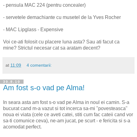
- pensula MAC 224 (pentru concealer)
- servetele demachiante cu musetel de la Yves Rocher
- MAC Lipglass - Expensive
Voi ce-ati folosit cu placere luna asta? Sau ati facut ca
mine? Strictul necesar cat sa aratam decent?
at
11:09
4 comentarii:
30.8.10
Am fost s-o vad pe Alma!
In seara asta am fost s-o vad pe Alma in noul ei camin. S-a
bucurat cand m-a vazut si tot incerca sa-mi "povesteasca"
noua ei viata (cele ce aveti catei, stiti cum fac cateii cand vor
sa-ti comunice ceva), ne-am jucat, pe scurt - e fericita si s-a
acomodat perfect.