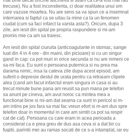
mai bine decat oricine altcineva si stiam ca ce-a fost mai rau
trecuse). Nu a fost inconstienta, ci doar realitatea unui om
care vazuse moartea. Nu are sens sa va spun ce a insemnat
internarea si faptul ca se uitau la mine ca la un fenomen
ciudat (cum sa faci infarct la varsta asta?). Oricum, dupa 3
zile, am iesit din spital pe propria raspundere si mi-am
promis mie ca am sa traiesc.
Am iesit din spital ciuruita (anticoagulante in stomac, sange
luat din 4 in 4 ore - din maini, din picioare) si cu un singur
gand in cap: ca pot muri in orice secunda si nu are nimeni ce
sa-mi faca. Eu sunt o persoana puternica si nu prea ma
darama nimic, insa la cateva zile dupa acest episod, am
suferit o depresie destul de urata pentru ca retraiam clipele
alea (cand am facut infarctul eram singura in casa si au
trecut minute bune pana am reusit sa pun mana pe telefon
sa anunt pe cineva, am avut noroc ca mintea mea a
functionat bine si mi-am dat seama ca sunt in pericol si m-
am intins pe jos fara sa mai fac vreun efort si m-am dus spre
telefon doar in momentul in care am simtit ca pot sa respir
cat de cat). Persoana cu care eram in acea perioada a
considerat ca e prea greu de dus asa ceva si a dat bir cu
fugitii, parintii mei au ramas socati de ce s-a intamplat, iar eu