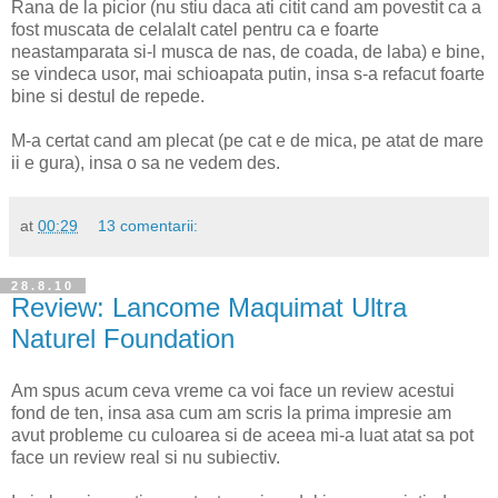
Rana de la picior (nu stiu daca ati citit cand am povestit ca a
fost muscata de celalalt catel pentru ca e foarte
neastamparata si-l musca de nas, de coada, de laba) e bine,
se vindeca usor, mai schioapata putin, insa s-a refacut foarte
bine si destul de repede.
M-a certat cand am plecat (pe cat e de mica, pe atat de mare
ii e gura), insa o sa ne vedem des.
at
00:29
13 comentarii:
28.8.10
Review: Lancome Maquimat Ultra
Naturel Foundation
Am spus acum ceva vreme ca voi face un review acestui
fond de ten, insa asa cum am scris la prima impresie am
avut probleme cu culoarea si de aceea mi-a luat atat sa pot
face un review real si nu subiectiv.