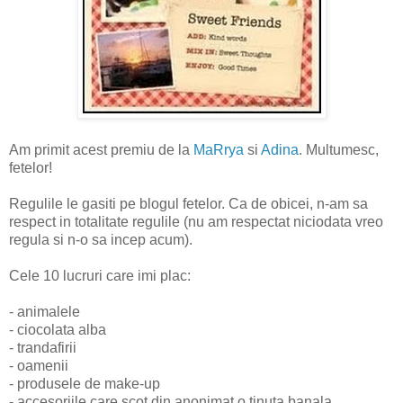
Am primit acest premiu de la
MaRrya
si
Adina
. Multumesc,
fetelor!
Regulile le gasiti pe blogul fetelor. Ca de obicei, n-am sa
respect in totalitate regulile (nu am respectat niciodata vreo
regula si n-o sa incep acum).
Cele 10 lucruri care imi plac:
- animalele
- ciocolata alba
- trandafirii
- oamenii
- produsele de make-up
- accesoriile care scot din anonimat o tinuta banala