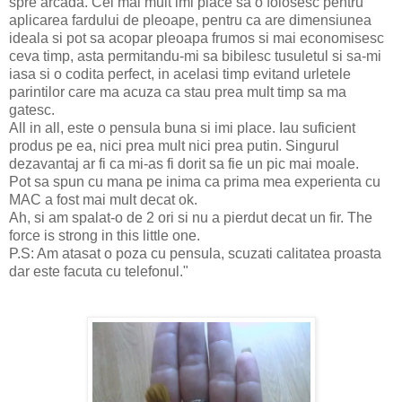
spre arcada. Cel mai mult imi place sa o folosesc pentru
aplicarea fardului de pleoape, pentru ca are dimensiunea
ideala si pot sa acopar pleoapa frumos si mai economisesc
ceva timp, asta permitandu-mi sa bibilesc tusuletul si sa-mi
iasa si o codita perfect, in acelasi timp evitand urletele
parintilor care ma acuza ca stau prea mult timp sa ma
gatesc.
All in all, este o pensula buna si imi place. Iau suficient
produs pe ea, nici prea mult nici prea putin. Singurul
dezavantaj ar fi ca mi-as fi dorit sa fie un pic mai moale.
Pot sa spun cu mana pe inima ca prima mea experienta cu
MAC a fost mai mult decat ok.
Ah, si am spalat-o de 2 ori si nu a pierdut decat un fir. The
force is strong in this little one.
P.S: Am atasat o poza cu pensula, scuzati calitatea proasta
dar este facuta cu telefonul."