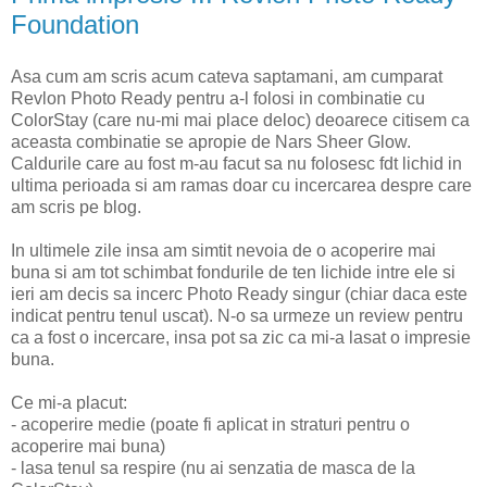
Foundation
Asa cum am scris acum cateva saptamani, am cumparat
Revlon Photo Ready pentru a-l folosi in combinatie cu
ColorStay (care nu-mi mai place deloc) deoarece citisem ca
aceasta combinatie se apropie de Nars Sheer Glow.
Caldurile care au fost m-au facut sa nu folosesc fdt lichid in
ultima perioada si am ramas doar cu incercarea despre care
am scris pe blog.
In ultimele zile insa am simtit nevoia de o acoperire mai
buna si am tot schimbat fondurile de ten lichide intre ele si
ieri am decis sa incerc Photo Ready singur (chiar daca este
indicat pentru tenul uscat). N-o sa urmeze un review pentru
ca a fost o incercare, insa pot sa zic ca mi-a lasat o impresie
buna.
Ce mi-a placut:
- acoperire medie (poate fi aplicat in straturi pentru o
acoperire mai buna)
- lasa tenul sa respire (nu ai senzatia de masca de la