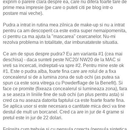
exprim o parere clara despre ea, care nu difera foarte tare de
prime mea impresie (pe care o puteti citi pe blog intr-o
postare mai veche).
Pudra a intrat in rutina mea zilnica de make-up si nu a intrat
pentru ca am descoperit ca este extra super nemaipomenita,
ci pentru ca ma ajuta la "mascarea" cearcanelor. Nu-mi
rezolva problema in totalitate, dar imbunatateste situatia.
Ce am de spus despre pudra? Eu am varianta #1 (cea mai
deschisa) - daca sunteti peste NC20/ NW20 de la MAC si
vreti sa incercati, indreptati-va spre #2. Pentru mine este ok
#1. Este o pudra alba, foarte fina care are rolul de a fixa
concealerul si de a lumina zona de sub ochi (as putea sa
spun ca este sora vitrega cu Powderflage de la Benefit). Si
face ce promite (fixeaza concealerul si lumineaza zona), fara
a se aseza in liniile fine de sub ochi (un plus pentru asta) si
cred ca nu aseaza datorita faptului ca este foarte foarte fina.
Se aplica usor si este necesara o cantitate mica deci va tine
destul de mult un borcanel. Cred ca are in jur de 4 grame si
pretul este in jur de 22 dolari.
Folosita cum trebuie si cu pensula corecta (pensula sintetica