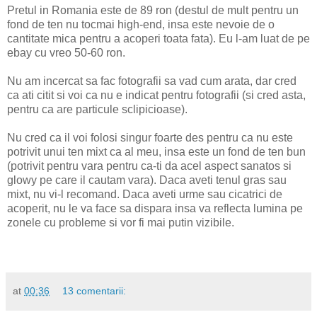
Pretul in Romania este de 89 ron (destul de mult pentru un
fond de ten nu tocmai high-end, insa este nevoie de o
cantitate mica pentru a acoperi toata fata). Eu l-am luat de pe
ebay cu vreo 50-60 ron.
Nu am incercat sa fac fotografii sa vad cum arata, dar cred
ca ati citit si voi ca nu e indicat pentru fotografii (si cred asta,
pentru ca are particule sclipicioase).
Nu cred ca il voi folosi singur foarte des pentru ca nu este
potrivit unui ten mixt ca al meu, insa este un fond de ten bun
(potrivit pentru vara pentru ca-ti da acel aspect sanatos si
glowy pe care il cautam vara). Daca aveti tenul gras sau
mixt, nu vi-l recomand. Daca aveti urme sau cicatrici de
acoperit, nu le va face sa dispara insa va reflecta lumina pe
zonele cu probleme si vor fi mai putin vizibile.
at
00:36
13 comentarii: