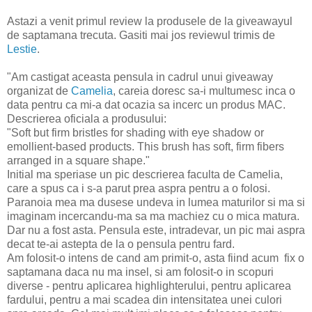
Astazi a venit primul review la produsele de la giveawayul
de saptamana trecuta. Gasiti mai jos reviewul trimis de
Lestie
.
"Am castigat aceasta pensula in cadrul unui giveaway
organizat de
Camelia
, careia doresc sa-i multumesc inca o
data pentru ca mi-a dat ocazia sa incerc un produs MAC.
Descrierea oficiala a produsului:
"Soft but firm bristles for shading with eye shadow or
emollient-based products. This brush has soft, firm fibers
arranged in a square shape."
Initial ma speriase un pic descrierea faculta de Camelia,
care a spus ca i s-a parut prea aspra pentru a o folosi.
Paranoia mea ma dusese undeva in lumea maturilor si ma si
imaginam incercandu-ma sa ma machiez cu o mica matura.
Dar nu a fost asta. Pensula este, intradevar, un pic mai aspra
decat te-ai astepta de la o pensula pentru fard.
Am folosit-o intens de cand am primit-o, asta fiind acum fix o
saptamana daca nu ma insel, si am folosit-o in scopuri
diverse - pentru aplicarea highlighterului, pentru aplicarea
fardului, pentru a mai scadea din intensitatea unei culori