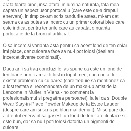
arata foarte bine, insa afara, in lumina naturala, fata mea
capata un aspect usor portocaliu (care este de-a dreptul
enervant). In timp ce-am scris randurile astea, mi-am dat
seama ca as putea sa incerc cu un primer colorat bleu care
este indicat pentru tenurile care au capatat o nuanta
portocalie de la bronzul artificial.
O sa incerc si varianta asta pentru ca acest fond de ten chiar
imi place, dar culoarea face sa nu-l pot folosi (desi am
incercat diverse combinatii).
Daca ar fi sa trag concluziile, as spune ca este un fond de
ten foarte bun, care ar fi fost in topul meu, daca nu ar fi
existat problema cu culoarea (care trebuie sa mentionez ca
a fost testata si recomandata de un make-up artist de la
Lancome in Muller in Viena - no comment la
profesionalismul si pregatirea persoanei), la fel ca si Double
Wear Stay-in-Place Powder Makeup de la Estee Lauder
(despre care am si scris pe blog mai demult). Mi se pare de-
a dreptul enervant sa gasesti un fond de ten care iti place si
este bun, dar sa nu-l poti folosi datorita un pigmenti de
culoare.