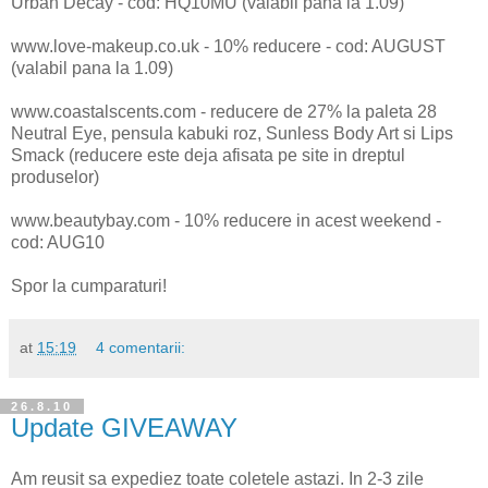
Urban Decay - cod: HQ10MU (valabil pana la 1.09)
www.love-makeup.co.uk - 10% reducere - cod: AUGUST
(valabil pana la 1.09)
www.coastalscents.com - reducere de 27% la paleta 28
Neutral Eye, pensula kabuki roz, Sunless Body Art si Lips
Smack (reducere este deja afisata pe site in dreptul
produselor)
www.beautybay.com - 10% reducere in acest weekend -
cod: AUG10
Spor la cumparaturi!
at
15:19
4 comentarii:
26.8.10
Update GIVEAWAY
Am reusit sa expediez toate coletele astazi. In 2-3 zile