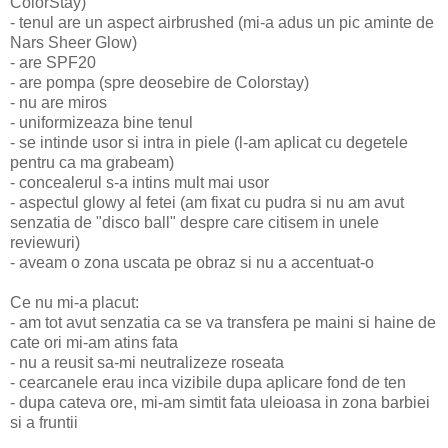
ColorStay)
- tenul are un aspect airbrushed (mi-a adus un pic aminte de
Nars Sheer Glow)
- are SPF20
- are pompa (spre deosebire de Colorstay)
- nu are miros
- uniformizeaza bine tenul
- se intinde usor si intra in piele (l-am aplicat cu degetele
pentru ca ma grabeam)
- concealerul s-a intins mult mai usor
- aspectul glowy al fetei (am fixat cu pudra si nu am avut
senzatia de "disco ball" despre care citisem in unele
reviewuri)
- aveam o zona uscata pe obraz si nu a accentuat-o
Ce nu mi-a placut:
- am tot avut senzatia ca se va transfera pe maini si haine de
cate ori mi-am atins fata
- nu a reusit sa-mi neutralizeze roseata
- cearcanele erau inca vizibile dupa aplicare fond de ten
- dupa cateva ore, mi-am simtit fata uleioasa in zona barbiei
si a fruntii