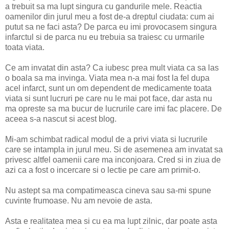
a trebuit sa ma lupt singura cu gandurile mele. Reactia
oamenilor din jurul meu a fost de-a dreptul ciudata: cum ai
putut sa ne faci asta? De parca eu imi provocasem singura
infarctul si de parca nu eu trebuia sa traiesc cu urmarile
toata viata.
Ce am invatat din asta? Ca iubesc prea mult viata ca sa las
o boala sa ma invinga. Viata mea n-a mai fost la fel dupa
acel infarct, sunt un om dependent de medicamente toata
viata si sunt lucruri pe care nu le mai pot face, dar asta nu
ma opreste sa ma bucur de lucrurile care imi fac placere. De
aceea s-a nascut si acest blog.
Mi-am schimbat radical modul de a privi viata si lucrurile
care se intampla in jurul meu. Si de asemenea am invatat sa
privesc altfel oamenii care ma inconjoara. Cred si in ziua de
azi ca a fost o incercare si o lectie pe care am primit-o.
Nu astept sa ma compatimeasca cineva sau sa-mi spune
cuvinte frumoase. Nu am nevoie de asta.
Asta e realitatea mea si cu ea ma lupt zilnic, dar poate asta