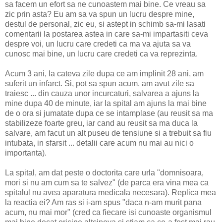
sa facem un efort sa ne cunoastem mai bine. Ce vreau sa
zic prin asta? Eu am sa va spun un lucru despre mine,
destul de personal, zic eu, si astept in schimb sa-mi lasati
comentarii la postarea astea in care sa-mi impartasiti ceva
despre voi, un lucru care credeti ca ma va ajuta sa va
cunosc mai bine, un lucru care credeti ca va reprezinta.
Acum 3 ani, la cateva zile dupa ce am implinit 28 ani, am
suferit un infarct. Si, pot sa spun acum, am avut zile sa
traiesc ... din cauza unor incurcaturi, salvarea a ajuns la
mine dupa 40 de minute, iar la spital am ajuns la mai bine
de o ora si jumatate dupa ce se intamplase (au reusit sa ma
stabilizeze foarte greu, iar cand au reusit sa ma duca la
salvare, am facut un alt puseu de tensiune si a trebuit sa fiu
intubata, in sfarsit ... detalii care acum nu mai au nici o
importanta).
La spital, am dat peste o doctorita care urla "domnisoara,
mori si nu am cum sa te salvez" (de parca era vina mea ca
spitalul nu avea aparatura medicala necesara). Replica mea
la reactia ei? Am ras si i-am spus "daca n-am murit pana
acum, nu mai mor" (cred ca fiecare isi cunoaste organismul