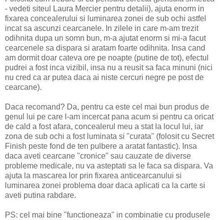
- vedeti siteul Laura Mercier pentru detalii), ajuta enorm in
fixarea concealerului si luminarea zonei de sub ochi astfel
incat sa ascunzi cearcanele. In zilele in care m-am trezit
odihnita dupa un somn bun, m-a ajutat enorm si mi-a facut
cearcenele sa dispara si aratam foarte odihnita. Insa cand
am dormit doar cateva ore pe noapte (putine de tot), efectul
pudrei a fost inca vizibil, insa nu a reusit sa faca minuni (nici
nu cred ca ar putea daca ai niste cercuri negre pe post de
cearcane).
Daca recomand? Da, pentru ca este cel mai bun produs de
genul lui pe care l-am incercat pana acum si pentru ca oricat
de cald a fost afara, concealerul meu a stat la locul lui, iar
zona de sub ochi a fost luminata si "curata" (folosit cu Secret
Finish peste fond de ten pulbere a aratat fantastic). Insa
daca aveti cearcane "cronice" sau cauzate de diverse
probleme medicale, nu va asteptati sa le faca sa dispara. Va
ajuta la mascarea lor prin fixarea anticearcanului si
luminarea zonei problema doar daca aplicati ca la carte si
aveti putina rabdare.
PS: cel mai bine "functioneaza" in combinatie cu produsele