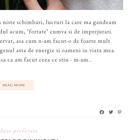
s niste schimbari, lucruri la care ma gandeam
ndul acum, "fortate" cumva si de imprejurari.
nervat, asa cum n-am facut-o de foarte mult
 genul asta de energie si oameni in viata mea.
sa ca am facut ceea ce stiu - m-am...
READ MORE
duse preferate