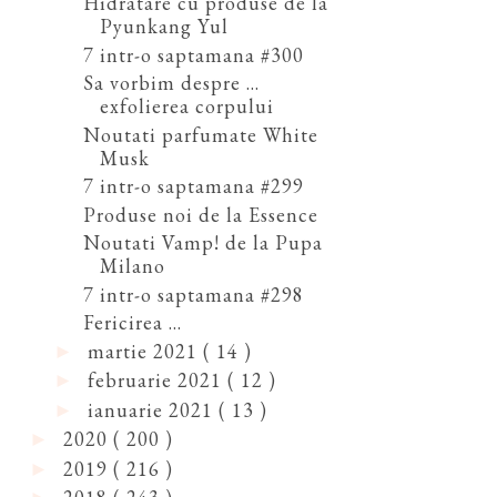
Hidratare cu produse de la
Pyunkang Yul
7 intr-o saptamana #300
Sa vorbim despre ...
exfolierea corpului
Noutati parfumate White
Musk
7 intr-o saptamana #299
Produse noi de la Essence
Noutati Vamp! de la Pupa
Milano
7 intr-o saptamana #298
Fericirea ...
martie 2021
( 14 )
►
februarie 2021
( 12 )
►
ianuarie 2021
( 13 )
►
2020
( 200 )
►
2019
( 216 )
►