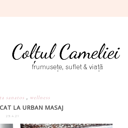
ata sanatos
,
wellness
RCAT LA URBAN MASAJ
29.4.21