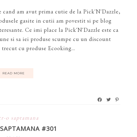
e cand am avut prima cutie de la Pick'N'Dazzle,
odusele gasite in cutii am povestit si pe blog
nteresante. Ce imi place la Pick'N'Dazzle este ca
 bune si sa iei produse scumpe cu un discount
 trecut cu produse Ecooking...
READ MORE
tr-o saptamana
O SAPTAMANA #301