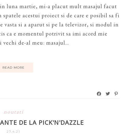
in luna martie, mi-a placut mult masajul facut
patele acestui proiect si de care e posibil sa fi
 vasta si a aparut si pe la televizor, si modul in
is ca e momentul potrivit sa imi acord mie
i vechi de-al meu: masajul...
READ MORE
noutati
ANTE DE LA PICK'N'DAZZLE
27.4.21