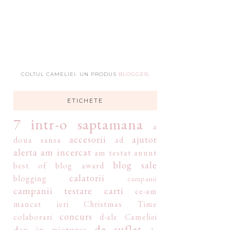
COLTUL CAMELIEI. UN PRODUS
BLOGGER
.
ETICHETE
7 intr-o saptamana
a
accesorii
ajutor
doua sansa
ad
alerta
am incercat
am testat
anunt
blog sale
best of
blog award
calatorii
blogging
campanii
campanii testare
carti
ce-am
mancat ieri
Christmas Time
concurs
colaborari
d-ale Cameliei
de suflet
day in pictures