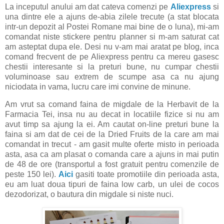
La inceputul anului am dat cateva comenzi pe
Aliexpress
si
una dintre ele a ajuns de-abia zilele trecute (a stat blocata
intr-un depozit al Postei Romane mai bine de o luna), mi-am
comandat niste stickere pentru planner si m-am saturat cat
am asteptat dupa ele. Desi nu v-am mai aratat pe blog, inca
comand frecvent de pe Aliexpress pentru ca mereu gasesc
chestii interesante si la preturi bune, nu cumpar chestii
voluminoase sau extrem de scumpe asa ca nu ajung
niciodata in vama, lucru care imi convine de minune.
Am vrut sa comand faina de migdale de la Herbavit de la
Farmacia Tei, insa nu au decat in locatiile fizice si nu am
avut timp sa ajung la ei. Am cautat on-line preturi bune la
faina si am dat de cei de la Dried Fruits de la care am mai
comandat in trecut - am gasit multe oferte misto in perioada
asta, asa ca am plasat o comanda care a ajuns in mai putin
de 48 de ore (transportul a fost gratuit pentru comenzile de
peste 150 lei).
Aici
gasiti toate promotiile din perioada asta,
eu am luat doua tipuri de faina low carb, un ulei de cocos
dezodorizat, o bautura din migdale si niste nuci.