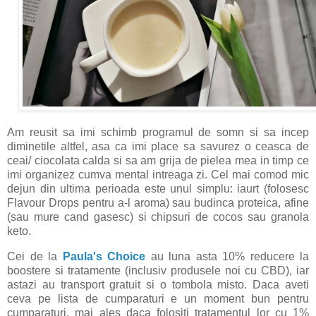
Am reusit sa imi schimb programul de somn si sa incep
diminetile altfel, asa ca imi place sa savurez o ceasca de
ceai/ ciocolata calda si sa am grija de pielea mea in timp ce
imi organizez cumva mental intreaga zi. Cel mai comod mic
dejun din ultima perioada este unul simplu: iaurt (folosesc
Flavour Drops pentru a-l aroma) sau budinca proteica, afine
(sau mure cand gasesc) si chipsuri de cocos sau granola
keto.
Cei de la
Paula's Choice
au luna asta 10% reducere la
boostere si tratamente (inclusiv produsele noi cu CBD), iar
astazi au transport gratuit si o tombola misto. Daca aveti
ceva pe lista de cumparaturi e un moment bun pentru
cumparaturi, mai ales daca folositi tratamentul lor cu 1%