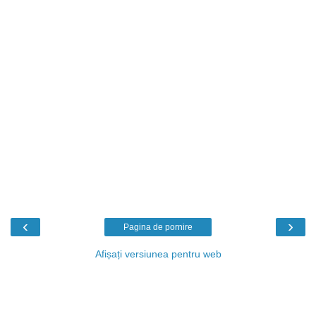
‹
›
Pagina de pornire
Afișați versiunea pentru web