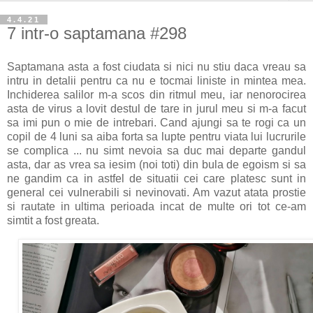
4.4.21
7 intr-o saptamana #298
Saptamana asta a fost ciudata si nici nu stiu daca vreau sa
intru in detalii pentru ca nu e tocmai liniste in mintea mea.
Inchiderea salilor m-a scos din ritmul meu, iar nenorocirea
asta de virus a lovit destul de tare in jurul meu si m-a facut
sa imi pun o mie de intrebari. Cand ajungi sa te rogi ca un
copil de 4 luni sa aiba forta sa lupte pentru viata lui lucrurile
se complica ... nu simt nevoia sa duc mai departe gandul
asta, dar as vrea sa iesim (noi toti) din bula de egoism si sa
ne gandim ca in astfel de situatii cei care platesc sunt in
general cei vulnerabili si nevinovati. Am vazut atata prostie
si rautate in ultima perioada incat de multe ori tot ce-am
simtit a fost greata.