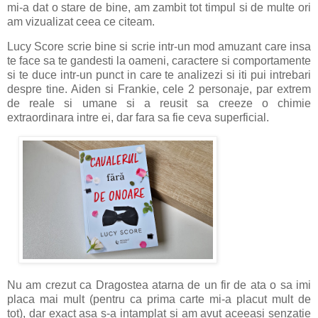
mi-a dat o stare de bine, am zambit tot timpul si de multe ori
am vizualizat ceea ce citeam.
Lucy Score scrie bine si scrie intr-un mod amuzant care insa
te face sa te gandesti la oameni, caractere si comportamente
si te duce intr-un punct in care te analizezi si iti pui intrebari
despre tine. Aiden si Frankie, cele 2 personaje, par extrem
de reale si umane si a reusit sa creeze o chimie
extraordinara intre ei, dar fara sa fie ceva superficial.
Nu am crezut ca Dragostea atarna de un fir de ata o sa imi
placa mai mult (pentru ca prima carte mi-a placut mult de
tot), dar exact asa s-a intamplat si am avut aceeasi senzatie