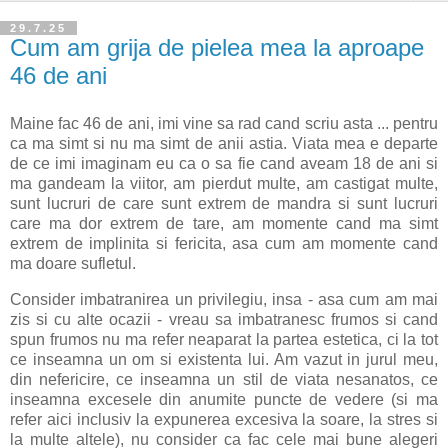
29.7.25
Cum am grija de pielea mea la aproape
46 de ani
Maine fac 46 de ani, imi vine sa rad cand scriu asta ... pentru
ca ma simt si nu ma simt de anii astia. Viata mea e departe
de ce imi imaginam eu ca o sa fie cand aveam 18 de ani si
ma gandeam la viitor, am pierdut multe, am castigat multe,
sunt lucruri de care sunt extrem de mandra si sunt lucruri
care ma dor extrem de tare, am momente cand ma simt
extrem de implinita si fericita, asa cum am momente cand
ma doare sufletul.
Consider imbatranirea un privilegiu, insa - asa cum am mai
zis si cu alte ocazii - vreau sa imbatranesc frumos si cand
spun frumos nu ma refer neaparat la partea estetica, ci la tot
ce inseamna un om si existenta lui. Am vazut in jurul meu,
din nefericire, ce inseamna un stil de viata nesanatos, ce
inseamna excesele din anumite puncte de vedere (si ma
refer aici inclusiv la expunerea excesiva la soare, la stres si
la multe altele), nu consider ca fac cele mai bune alegeri