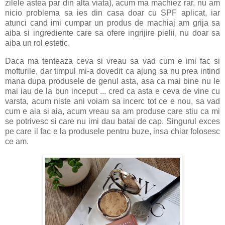
zilele astea par din alta viata), acum ma machiez rar, nu am
nicio problema sa ies din casa doar cu SPF aplicat, iar
atunci cand imi cumpar un produs de machiaj am grija sa
aiba si ingrediente care sa ofere ingrijire pielii, nu doar sa
aiba un rol estetic.
Daca ma tenteaza ceva si vreau sa vad cum e imi fac si
mofturile, dar timpul mi-a dovedit ca ajung sa nu prea intind
mana dupa produsele de genul asta, asa ca mai bine nu le
mai iau de la bun inceput ... cred ca asta e ceva de vine cu
varsta, acum niste ani voiam sa incerc tot ce e nou, sa vad
cum e aia si aia, acum vreau sa am produse care stiu ca mi
se potrivesc si care nu imi dau batai de cap. Singurul exces
pe care il fac e la produsele pentru buze, insa chiar folosesc
ce am.