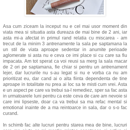
Asa cum ziceam la inceput nu e cel mai usor moment din
viata mea si situatia asta dureaza de mai bine de 2 ani, iar
asta mi-a afectat in primul rand relatia cu miscarea - am
trecut de la minim 3 antrenamente la sala pe saptamana la
un stil de viata aproape sedentar in anumite perioade
aglomerate si asta nu e ceva ce imi place si cu care sa fiu
impacata. Am tot sperat ca voi reusi sa merg la sala macar
de 2 ori pe saptamana, fie chiar si pentru un antrenament
lejer, dar lucrurile nu s-au legat si nu e vorba ca nu am
prioritizat eu, dar cand ai o alta fiinta dependenta de tine
aproape in totalitate nu prea ai loc sa te misti cum vrei. Asta
e un aspect pe care va trebui sa-l remediez, sper sa fac asta
in urmatoarele luni pentru ca este ceva de care am nevoie si
care imi lipseste, doar ca va trebui sa ma refac mental si
emotional inainte de a ma reintoarce in sala, dar o s-o fac
curand.
In schimb fac alte lucruri pentru starea mea de bine, lucruri