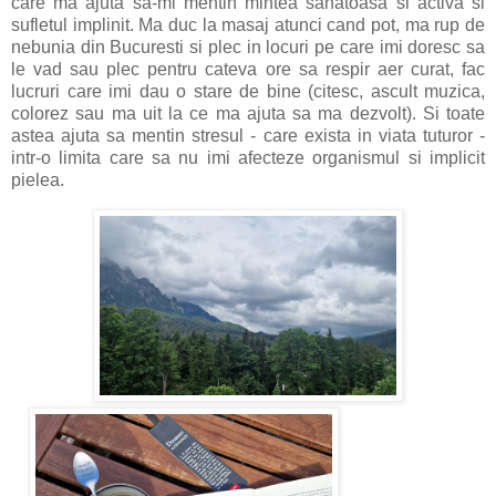
care ma ajuta sa-mi mentin mintea sanatoasa si activa si
sufletul implinit. Ma duc la masaj atunci cand pot, ma rup de
nebunia din Bucuresti si plec in locuri pe care imi doresc sa
le vad sau plec pentru cateva ore sa respir aer curat, fac
lucruri care imi dau o stare de bine (citesc, ascult muzica,
colorez sau ma uit la ce ma ajuta sa ma dezvolt). Si toate
astea ajuta sa mentin stresul - care exista in viata tuturor -
intr-o limita care sa nu imi afecteze organismul si implicit
pielea.