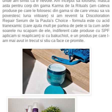
unde am simtit ca e nevoie. Am inceput sa folosesc masca
asta pentru corp din gama Karma de la Rituals (am cateva
produse pe care le folosesc din gama si de care vreau sa va
povestesc luna viitoare) si am revenit la Discoloration
Repair Serum de la Paula's Choice - formula este cu acid
tranexamic (care ajuta mult pe partea de pete si la cum arde
soarele nu scapam de ele, indiferent cate produse cu SPF
aplicam si reaplicam) si cu bakuchiol, e un produs pe care l-
am mai avut in trecut si stiu ca face ce promite.