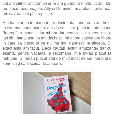
cat am citit-o: am zambit si m-am gandit la multe lucruri. Mi-
au placut personajele, Ally si Dominic, mi-a placut actiunea,
am savurat din plin replicile.
Am luat cartea in mana intr-o dimineata cand nu m-am trezit
in cea mai buna stare si am zis sa citesc putin inainte sa ma
"ingrop" in munca, dar mi-am dat seama ca nu vreau sa o
las din mana, asa ca am decis sa imi acord cateva ore libere
in care sa citesc si sa nu ma mai gandesc la altceva. Si
exact asta am facut. Daca cautati lecturi amuzante, dar cu
esenta, pentru vacanta le recomand, mie mi-au placut la
nebunie. Si mi-au placut atat de mult incat mi-am mai luat o
serie cu 3 carti scrisa de autoare.