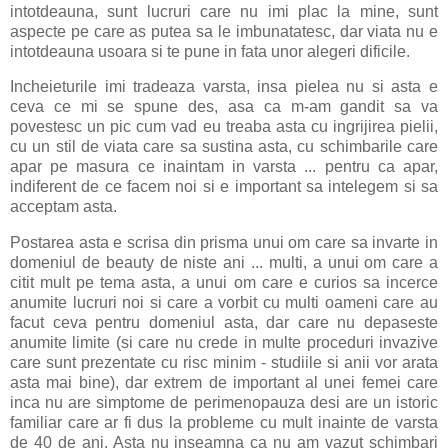
intotdeauna, sunt lucruri care nu imi plac la mine, sunt
aspecte pe care as putea sa le imbunatatesc, dar viata nu e
intotdeauna usoara si te pune in fata unor alegeri dificile.
Incheieturile imi tradeaza varsta, insa pielea nu si asta e
ceva ce mi se spune des, asa ca m-am gandit sa va
povestesc un pic cum vad eu treaba asta cu ingrijirea pielii,
cu un stil de viata care sa sustina asta, cu schimbarile care
apar pe masura ce inaintam in varsta ... pentru ca apar,
indiferent de ce facem noi si e important sa intelegem si sa
acceptam asta.
Postarea asta e scrisa din prisma unui om care sa invarte in
domeniul de beauty de niste ani ... multi, a unui om care a
citit mult pe tema asta, a unui om care e curios sa incerce
anumite lucruri noi si care a vorbit cu multi oameni care au
facut ceva pentru domeniul asta, dar care nu depaseste
anumite limite (si care nu crede in multe proceduri invazive
care sunt prezentate cu risc minim - studiile si anii vor arata
asta mai bine), dar extrem de important al unei femei care
inca nu are simptome de perimenopauza desi are un istoric
familiar care ar fi dus la probleme cu mult inainte de varsta
de 40 de ani. Asta nu inseamna ca nu am vazut schimbari