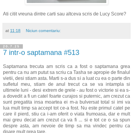
Ati citit vreuna dintre carti sau altceva scris de Lucy Score?
at
11:18
Niciun comentariu:
20.7.25
7 intr-o saptamana #513
Saptamana trecuta am scris ca a fost o saptamana grea
pentru ca nu am putut sa scriu ca Tasha se apropie de finalul
vietii, desi stiam asta. Marti s-a dus si a luat cu ea o parte din
sufletul meu, stiam de anul trecut ca se va intampla si
ultimele luni - desi extrem de grele - au fost o victorie si ea s-
a dovedit a fi un catel foarte curajos si puternic, am crezut ca
sunt pregatita insa moartea ei m-a bulversat total si imi va
lua mult timp sa accept tot ce-a fost. Nu este primul catel pe
care il pierd, stiu ca i-am oferit o viata frumoasa, dar e mult
mai greu decat am crezut ca va fi ... si e tot ce o sa spun
despre asta, am nevoie de timp sa ma vindec pentru ca
doare mult prea tare.