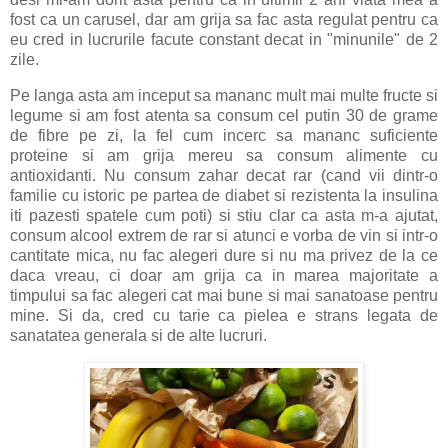
fost ca un carusel, dar am grija sa fac asta regulat pentru ca
eu cred in lucrurile facute constant decat in "minunile" de 2
zile.
Pe langa asta am inceput sa mananc mult mai multe fructe si
legume si am fost atenta sa consum cel putin 30 de grame
de fibre pe zi, la fel cum incerc sa mananc suficiente
proteine si am grija mereu sa consum alimente cu
antioxidanti. Nu consum zahar decat rar (cand vii dintr-o
familie cu istoric pe partea de diabet si rezistenta la insulina
iti pazesti spatele cum poti) si stiu clar ca asta m-a ajutat,
consum alcool extrem de rar si atunci e vorba de vin si intr-o
cantitate mica, nu fac alegeri dure si nu ma privez de la ce
daca vreau, ci doar am grija ca in marea majoritate a
timpului sa fac alegeri cat mai bune si mai sanatoase pentru
mine. Si da, cred cu tarie ca pielea e strans legata de
sanatatea generala si de alte lucruri.