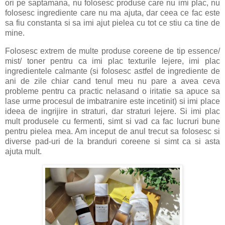
ori pe saptamana, nu folosesc produse care nu imi plac, nu
folosesc ingrediente care nu ma ajuta, dar ceea ce fac este
sa fiu constanta si sa imi ajut pielea cu tot ce stiu ca tine de
mine.
Folosesc extrem de multe produse coreene de tip essence/
mist/ toner pentru ca imi plac texturile lejere, imi plac
ingredientele calmante (si folosesc astfel de ingrediente de
ani de zile chiar cand tenul meu nu pare a avea ceva
probleme pentru ca practic nelasand o iritatie sa apuce sa
lase urme procesul de imbatranire este incetinit) si imi place
ideea de ingrijire in straturi, dar straturi lejere. Si imi plac
mult produsele cu fermenti, simt si vad ca fac lucruri bune
pentru pielea mea. Am inceput de anul trecut sa folosesc si
diverse pad-uri de la branduri coreene si simt ca si asta
ajuta mult.