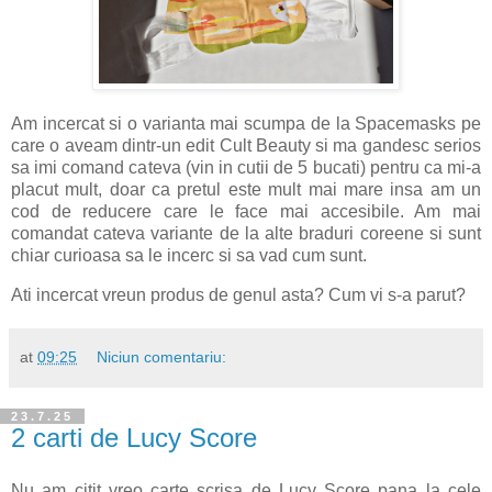
Am incercat si o varianta mai scumpa de la Spacemasks pe
care o aveam dintr-un edit Cult Beauty si ma gandesc serios
sa imi comand cateva (vin in cutii de 5 bucati) pentru ca mi-a
placut mult, doar ca pretul este mult mai mare insa am un
cod de reducere care le face mai accesibile. Am mai
comandat cateva variante de la alte braduri coreene si sunt
chiar curioasa sa le incerc si sa vad cum sunt.
Ati incercat vreun produs de genul asta? Cum vi s-a parut?
at
09:25
Niciun comentariu:
23.7.25
2 carti de Lucy Score
Nu am citit vreo carte scrisa de Lucy Score pana la cele