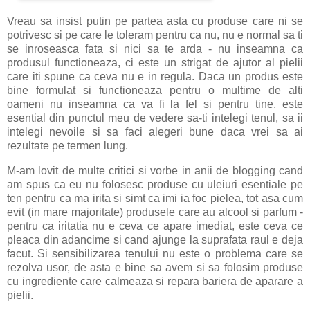
Vreau sa insist putin pe partea asta cu produse care ni se
potrivesc si pe care le toleram pentru ca nu, nu e normal sa ti
se inroseasca fata si nici sa te arda - nu inseamna ca
produsul functioneaza, ci este un strigat de ajutor al pielii
care iti spune ca ceva nu e in regula. Daca un produs este
bine formulat si functioneaza pentru o multime de alti
oameni nu inseamna ca va fi la fel si pentru tine, este
esential din punctul meu de vedere sa-ti intelegi tenul, sa ii
intelegi nevoile si sa faci alegeri bune daca vrei sa ai
rezultate pe termen lung.
M-am lovit de multe critici si vorbe in anii de blogging cand
am spus ca eu nu folosesc produse cu uleiuri esentiale pe
ten pentru ca ma irita si simt ca imi ia foc pielea, tot asa cum
evit (in mare majoritate) produsele care au alcool si parfum -
pentru ca iritatia nu e ceva ce apare imediat, este ceva ce
pleaca din adancime si cand ajunge la suprafata raul e deja
facut. Si sensibilizarea tenului nu este o problema care se
rezolva usor, de asta e bine sa avem si sa folosim produse
cu ingrediente care calmeaza si repara bariera de aparare a
pielii.