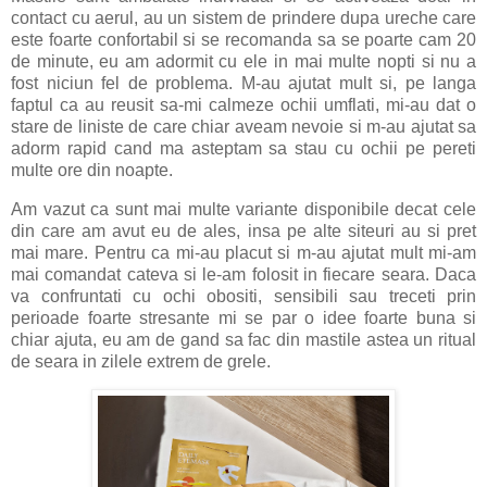
contact cu aerul, au un sistem de prindere dupa ureche care
este foarte confortabil si se recomanda sa se poarte cam 20
de minute, eu am adormit cu ele in mai multe nopti si nu a
fost niciun fel de problema. M-au ajutat mult si, pe langa
faptul ca au reusit sa-mi calmeze ochii umflati, mi-au dat o
stare de liniste de care chiar aveam nevoie si m-au ajutat sa
adorm rapid cand ma asteptam sa stau cu ochii pe pereti
multe ore din noapte.
Am vazut ca sunt mai multe variante disponibile decat cele
din care am avut eu de ales, insa pe alte siteuri au si pret
mai mare. Pentru ca mi-au placut si m-au ajutat mult mi-am
mai comandat cateva si le-am folosit in fiecare seara. Daca
va confruntati cu ochi obositi, sensibili sau treceti prin
perioade foarte stresante mi se par o idee foarte buna si
chiar ajuta, eu am de gand sa fac din mastile astea un ritual
de seara in zilele extrem de grele.