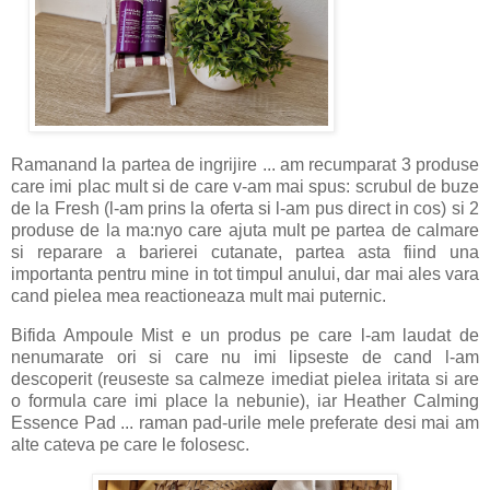
Ramanand la partea de ingrijire ... am recumparat 3 produse
care imi plac mult si de care v-am mai spus: scrubul de buze
de la Fresh (l-am prins la oferta si l-am pus direct in cos) si 2
produse de la ma:nyo care ajuta mult pe partea de calmare
si reparare a barierei cutanate, partea asta fiind una
importanta pentru mine in tot timpul anului, dar mai ales vara
cand pielea mea reactioneaza mult mai puternic.
Bifida Ampoule Mist e un produs pe care l-am laudat de
nenumarate ori si care nu imi lipseste de cand l-am
descoperit (reuseste sa calmeze imediat pielea iritata si are
o formula care imi place la nebunie), iar Heather Calming
Essence Pad ... raman pad-urile mele preferate desi mai am
alte cateva pe care le folosesc.