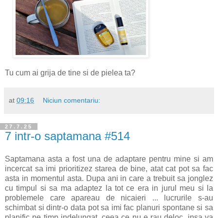
Tu cum ai grija de tine si de pielea ta?
at
09:16
Niciun comentariu:
27.7.25
7 intr-o saptamana #514
Saptamana asta a fost una de adaptare pentru mine si am
incercat sa imi prioritizez starea de bine, atat cat pot sa fac
asta in momentul asta. Dupa ani in care a trebuit sa jonglez
cu timpul si sa ma adaptez la tot ce era in jurul meu si la
problemele care apareau de nicaieri ... lucrurile s-au
schimbat si dintr-o data pot sa imi fac planuri spontane si sa
planific pe timp indelungat, ceea ce nu e rau deloc, insa va