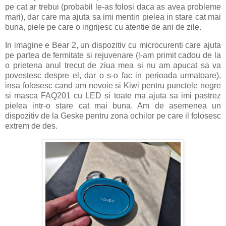
pe cat ar trebui (probabil le-as folosi daca as avea probleme
mari), dar care ma ajuta sa imi mentin pielea in stare cat mai
buna, piele pe care o ingrijesc cu atentie de ani de zile.
In imagine e Bear 2, un dispozitiv cu microcurenti care ajuta
pe partea de fermitate si rejuvenare (l-am primit cadou de la
o prietena anul trecut de ziua mea si nu am apucat sa va
povestesc despre el, dar o s-o fac in perioada urmatoare),
insa folosesc cand am nevoie si Kiwi pentru punctele negre
si masca FAQ201 cu LED si toate ma ajuta sa imi pastrez
pielea intr-o stare cat mai buna. Am de asemenea un
dispozitiv de la Geske pentru zona ochilor pe care il folosesc
extrem de des.