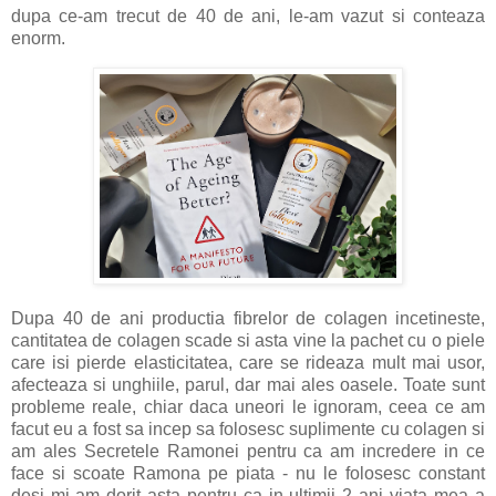
dupa ce-am trecut de 40 de ani, le-am vazut si conteaza
enorm.
Dupa 40 de ani productia fibrelor de colagen incetineste,
cantitatea de colagen scade si asta vine la pachet cu o piele
care isi pierde elasticitatea, care se rideaza mult mai usor,
afecteaza si unghiile, parul, dar mai ales oasele. Toate sunt
probleme reale, chiar daca uneori le ignoram, ceea ce am
facut eu a fost sa incep sa folosesc suplimente cu colagen si
am ales Secretele Ramonei pentru ca am incredere in ce
face si scoate Ramona pe piata - nu le folosesc constant
desi mi-am dorit asta pentru ca in ultimii 2 ani viata mea a