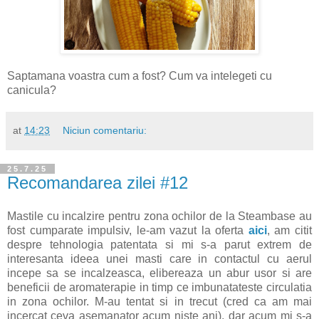
Saptamana voastra cum a fost? Cum va intelegeti cu
canicula?
at
14:23
Niciun comentariu:
25.7.25
Recomandarea zilei #12
Mastile cu incalzire pentru zona ochilor de la Steambase au
fost cumparate impulsiv, le-am vazut la oferta
aici
, am citit
despre tehnologia patentata si mi s-a parut extrem de
interesanta ideea unei masti care in contactul cu aerul
incepe sa se incalzeasca, elibereaza un abur usor si are
beneficii de aromaterapie in timp ce imbunatateste circulatia
in zona ochilor. M-au tentat si in trecut (cred ca am mai
incercat ceva asemanator acum niste ani), dar acum mi s-a