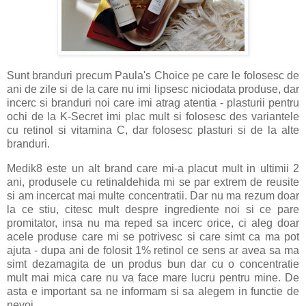
Sunt branduri precum Paula's Choice pe care le folosesc de
ani de zile si de la care nu imi lipsesc niciodata produse, dar
incerc si branduri noi care imi atrag atentia - plasturii pentru
ochi de la K-Secret imi plac mult si folosesc des variantele
cu retinol si vitamina C, dar folosesc plasturi si de la alte
branduri.
Medik8 este un alt brand care mi-a placut mult in ultimii 2
ani, produsele cu retinaldehida mi se par extrem de reusite
si am incercat mai multe concentratii. Dar nu ma rezum doar
la ce stiu, citesc mult despre ingrediente noi si ce pare
promitator, insa nu ma reped sa incerc orice, ci aleg doar
acele produse care mi se potrivesc si care simt ca ma pot
ajuta - dupa ani de folosit 1% retinol ce sens ar avea sa ma
simt dezamagita de un produs bun dar cu o concentratie
mult mai mica care nu va face mare lucru pentru mine. De
asta e important sa ne informam si sa alegem in functie de
nevoi.