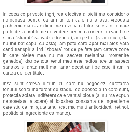
In ceea ce priveste ingrijirea efectiva a pielii ma consider o
norocoasa pentru ca am un ten care nu a avut vreodata
probleme mari - am linii fine in zona ochilor (si le am in mare
parte de la probleme de vedere pentru ca uneori nu vad bine
si ma "stramb" sa vad ce trebuie), am pistrui (si am multi, dar
nu imi bat capul cu asta), am pete care apar mai ales vara
cand transpir si imi "zboara" tot de pe fata (am cateva zone
in care pielea mea nu mai secreta melanina, mostenire
genetica), dar pe total tenul meu este radios, are un aspect
sanatos si arata mult mai tanar decat anii pe care ii am in
cartea de identitate.
Insa sunt cateva lucruri cu care nu negociez: curatarea
tenului seara indiferent de stadiul de oboseala in care sunt,
protectia solara indiferent ca e vant si ploua (si nu ma expun
neprotejata la soare) si folosirea constanta de ingrediente
care stiu ca imi ajuta tenul (cat mai multi antioxidanti, retinol,
peptide si ingrediente calmante).