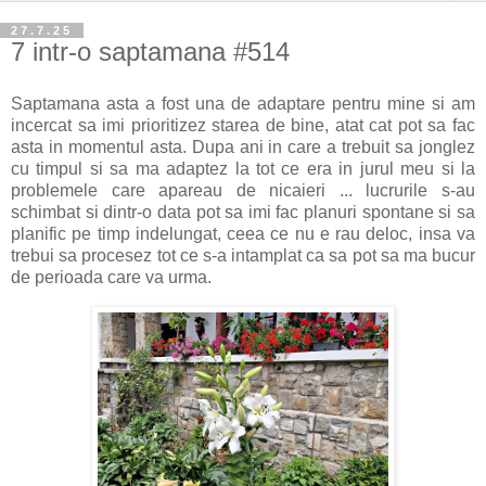
27.7.25
7 intr-o saptamana #514
Saptamana asta a fost una de adaptare pentru mine si am
incercat sa imi prioritizez starea de bine, atat cat pot sa fac
asta in momentul asta. Dupa ani in care a trebuit sa jonglez
cu timpul si sa ma adaptez la tot ce era in jurul meu si la
problemele care apareau de nicaieri ... lucrurile s-au
schimbat si dintr-o data pot sa imi fac planuri spontane si sa
planific pe timp indelungat, ceea ce nu e rau deloc, insa va
trebui sa procesez tot ce s-a intamplat ca sa pot sa ma bucur
de perioada care va urma.