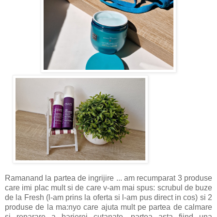
Ramanand la partea de ingrijire ... am recumparat 3 produse
care imi plac mult si de care v-am mai spus: scrubul de buze
de la Fresh (l-am prins la oferta si l-am pus direct in cos) si 2
produse de la ma:nyo care ajuta mult pe partea de calmare
si reparare a barierei cutanate, partea asta fiind una