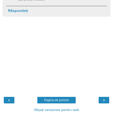
Răspundeți
‹
›
Pagina de pornire
Afișați versiunea pentru web