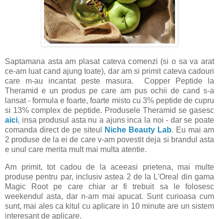
Saptamana asta am plasat cateva comenzi (si o sa va arat
ce-am luat cand ajung toate), dar am si primit cateva cadouri
care m-au incantat peste masura. Copper Peptide la
Theramid e un produs pe care am pus ochii de cand s-a
lansat - formula e foarte, foarte misto cu 3% peptide de cupru
si 13% complex de peptide. Produsele Theramid se gasesc
aici
, insa produsul asta nu a ajuns inca la noi - dar se poate
comanda direct de pe siteul
Niche Beauty Lab
. Eu mai am
2 produse de la ei de care v-am povestit deja si brandul asta
e unul care merita mult mai multa atentie.
Am primit, tot cadou de la aceeasi prietena, mai multe
produse pentru par, inclusiv astea 2 de la L'Oreal din gama
Magic Root pe care chiar ar fi trebuit sa le folosesc
weekendul asta, dar n-am mai apucat. Sunt curioasa cum
sunt, mai ales ca kitul cu aplicare in 10 minute are un sistem
interesant de aplicare.