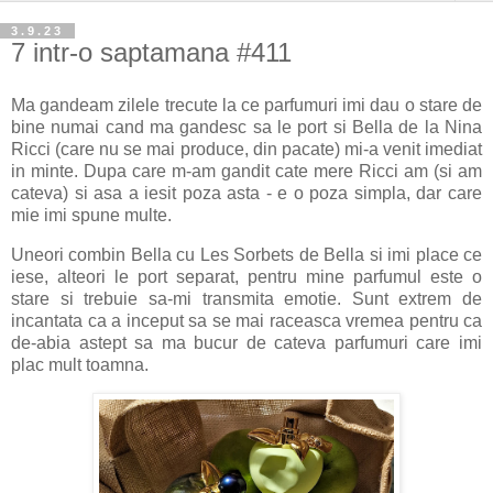
3.9.23
7 intr-o saptamana #411
Ma gandeam zilele trecute la ce parfumuri imi dau o stare de
bine numai cand ma gandesc sa le port si Bella de la Nina
Ricci (care nu se mai produce, din pacate) mi-a venit imediat
in minte. Dupa care m-am gandit cate mere Ricci am (si am
cateva) si asa a iesit poza asta - e o poza simpla, dar care
mie imi spune multe.
Uneori combin Bella cu Les Sorbets de Bella si imi place ce
iese, alteori le port separat, pentru mine parfumul este o
stare si trebuie sa-mi transmita emotie. Sunt extrem de
incantata ca a inceput sa se mai raceasca vremea pentru ca
de-abia astept sa ma bucur de cateva parfumuri care imi
plac mult toamna.