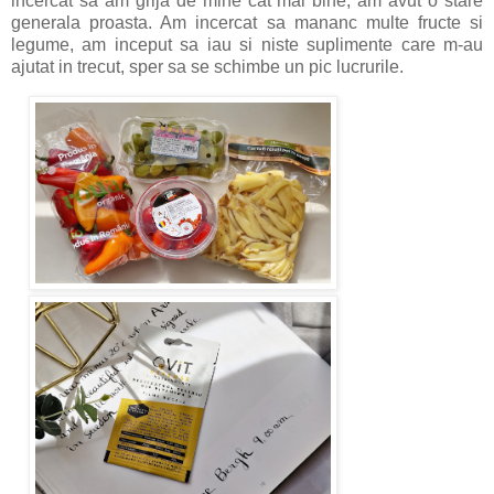
incercat sa am grija de mine cat mai bine, am avut o stare
generala proasta. Am incercat sa mananc multe fructe si
legume, am inceput sa iau si niste suplimente care m-au
ajutat in trecut, sper sa se schimbe un pic lucrurile.