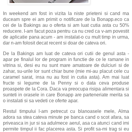
In weekend am fost in vizita la niste prieteni si cand ma
duceam spre ei am primit o notificare de la Bonapp.eco ca
cei de la Bakings au o oferta si am luat cutia asta cu 50%
reducere. I-am facut poza pentru ca nu cred ca v-am povestit
de aplicatie pana acum - am instalat-o cu mult timp in urma,
dar n-am folosit decat recent si doar de cateva ori.
De la Bakings am luat de cateva ori cutii de genul asta -
apar pe finalul lor de program in functie de ce le ramane in
vitrina si, desi eu nu sunt mare amatoare de dulciuri si de
zahar, su-urile lor sunt chiar bune (mie mi-au placut cele cu
caramel sarat, insa nu au fost in cutia asta). Am mai luat
fructe si legume de la Penny si o data ceva produse
proaspete de la Cora. Daca va preocupa risipa alimentara si
sunteti in orasele in care Bonapp are parteneriate merita sa
o instalati si sa vedeti ce oferte apar.
Restul timpului l-am petrecut cu blanoasele mele, Alma
adora sa stea cateva minute pe banca cand o scot afara, sa
priveasca in jur si sa adulmece aerul, asa ca atunci cand imi
permite timpul ii fac placerea asta. Si profit sa-mi trag si eu