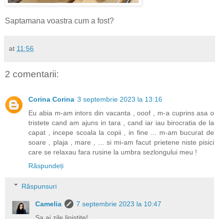
Saptamana voastra cum a fost?
at
11:56
2 comentarii:
Corina Corina
3 septembrie 2023 la 13:16
Eu abia m-am intors din vacanta , ooof , m-a cuprins asa o
tristete cand am ajuns in tara , cand iar iau birocratia de la
capat , incepe scoala la copii , in fine ... m-am bucurat de
soare , plaja , mare , ... si mi-am facut prietene niste pisici
care se relaxau fara rusine la umbra sezlongului meu !
Răspundeți
Răspunsuri
Camelia
7 septembrie 2023 la 10:47
Sa ai zile linistite!