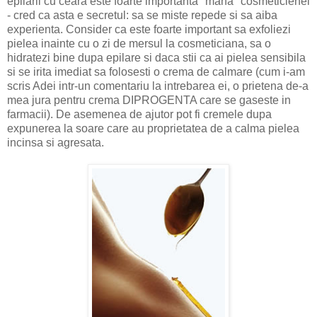
epilarii cu ceara este foarte importanta "mana" cosmeticienei
- cred ca asta e secretul: sa se miste repede si sa aiba
experienta. Consider ca este foarte important sa exfoliezi
pielea inainte cu o zi de mersul la cosmeticiana, sa o
hidratezi bine dupa epilare si daca stii ca ai pielea sensibila
si se irita imediat sa folosesti o crema de calmare (cum i-am
scris Adei intr-un comentariu la intrebarea ei, o prietena de-a
mea jura pentru crema DIPROGENTA care se gaseste in
farmacii). De asemenea de ajutor pot fi cremele dupa
expunerea la soare care au proprietatea de a calma pielea
incinsa si agresata.