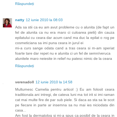
Răspundeți
natty
12 iunie 2010 la 08:03
Ada sa stii ca eu am avut probleme cu o alunita (de fapt un
fel de alunita ca nu era maro ci culoarea pielii) din cauza
epilatului cu ceara dar acum cand ma duc la epilat o rog pe
cosmeticiana sa imi puna ceara in jurul ei
mi-a curs sange odata cand a tras ceara si m-am speriat
foarte tare dar repet nu e alunita ci un fel de semn/veruca
alunitele maro neiesite in relief nu patesc nimic de la ceara
Răspundeți
verenadoll
12 iunie 2010 la 14:58
Multumesc Camelia pentru articol :) Eu am folosit ceara
traditionala ani intregi, de cateva luni ma tot irit si imi raman
cat mai multe fire de par sub piele. Si daca as sta sa le scot
pe fiecare in parte ar insemna sa nu mai ies niciodata din
casa...
Am fost la dermatolog si mi-a spus ca posibil de la ceara in