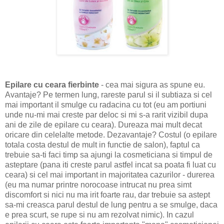
Epilare cu ceara fierbinte
- cea mai sigura as spune eu.
Avantaje? Pe termen lung, rareste parul si il subtiaza si cel
mai important il smulge cu radacina cu tot (eu am portiuni
unde nu-mi mai creste par deloc si mi s-a rarit vizibil dupa
ani de zile de epilare cu ceara). Dureaza mai mult decat
oricare din celelalte metode. Dezavantaje? Costul (o epilare
totala costa destul de mult in functie de salon), faptul ca
trebuie sa-ti faci timp sa ajungi la cosmeticiana si timpul de
asteptare (pana iti creste parul astfel incat sa poata fi luat cu
ceara) si cel mai important in majoritatea cazurilor - durerea
(eu ma numar printre norocoase intrucat nu prea simt
discomfort si nici nu ma irit foarte rau, dar trebuie sa astept
sa-mi creasca parul destul de lung pentru a se smulge, daca
e prea scurt, se rupe si nu am rezolvat nimic). In cazul