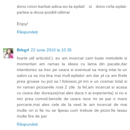
dono.ro/un-barbat-adica-eu-la-epilat/ si dono.ro/la-epilat-
partea-a-doua-posibil-ultima/
Enjoy!
Răspundeți
Brbgrl
22 iunie 2010 la 10:35
foarte util articolul:). eu am incercat cam toate metodele si
momentan am ramas la ideea cu lama din pacate,dar
intentionez sa trec pe ceara si eventual sa merg intai la un
salon,ca sa ma tina mai mult.epilator am dar pt ca am firele
prea groase nu pot sa l folosesc,pt mn e un cosmar total si
mi raman picioarele rosii 2 zile .la fel,am incercat si acasa
cu ceara dar dureaza(mai ales daca n ai experienta) si nu e
nici prea comod.benzile de ceara rece mi se par o mare
porcarie,mai ales cele de la veet..le am incercat de mai
multe ori si fie nu se lipeau cum trebuie de picior,fie lasau
multe fire de par
Răspundeți