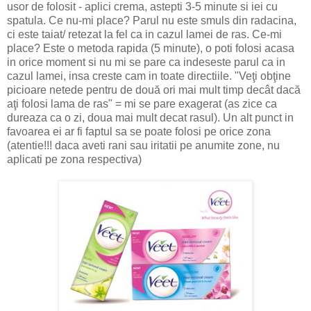
usor de folosit - aplici crema, astepti 3-5 minute si iei cu
spatula. Ce nu-mi place? Parul nu este smuls din radacina,
ci este taiat/ retezat la fel ca in cazul lamei de ras. Ce-mi
place? Este o metoda rapida (5 minute), o poti folosi acasa
in orice moment si nu mi se pare ca indeseste parul ca in
cazul lamei, insa creste cam in toate directiile. "Veţi obţine
picioare netede pentru de două ori mai mult timp decât dacă
aţi folosi lama de ras" = mi se pare exagerat (as zice ca
dureaza ca o zi, doua mai mult decat rasul). Un alt punct in
favoarea ei ar fi faptul sa se poate folosi pe orice zona
(atentie!!! daca aveti rani sau iritatii pe anumite zone, nu
aplicati pe zona respectiva)