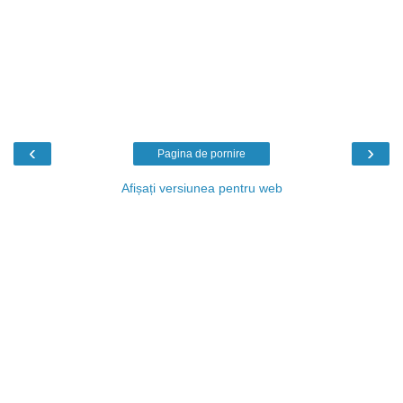
‹
›
Pagina de pornire
Afișați versiunea pentru web