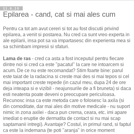
11.6.10
Epilarea - cand, cat si mai ales cum
Pentru ca tot am avut cereri si tot au fost discutii privind
epilarea, a venit si postarea. Nu cred ca sunt vreo experta in
ale epilarii, insa pot sa va impartasesc din experienta mea si
sa schimbam impresii si sfaturi.
Lama de ras
- cred ca asta a fost inceputul pentru fiecare
dintre noi si cred ca este "pacatul" la care ne intoarcem si
acum. De ce nu este recomandat? Stim foarte bine: parul
este taiat de la radacina si creste mai des si mai tepos si cel
mai important creste repede (in cazul meu, dupa 24 de ore
deja inteapa si e vizibil - neajunsurile de a fi bruneta) si daca
esti neatenta poate deveni o preocupare periculoasa.
Recunosc insa ca este metoda care o folosesc la axila (si
din comoditate, dar mai ales din motive medicale - nu suport
nimic in zona axilei - daca pun crema, ceara, etc. imi apare
imediat o eruptie de dermatita de contact si nu mai scap
saptamanii intregi). Avantaje? Costul, in primul rand, si faptul
ca este la indemana (te poti "aranja" in orice moment