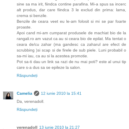
sine sa ma irit, fiindca contine parafina. Mi-a spus sa incerc
alt produs, dar care fiindca 3 le exclud din prima: lama,
crema si benzile.
Benzile de ceara veet eu le-am folosit si mi se par foarte
proaste.
Apoi cand mi-am cumparat produsele de machiat bio de la
rangali.ro am vazut ca au si ceara bio de epilat. Ma tentat o
ceara de/cu zahar (ma gandesc ca zaharul are efect de
scrubbing )si scap si de firele de sub piele. Luni probabil o
sa-mi iau, ca au si la acestea promotie.
Pot sa-ti dau un link sa razi de nu mai poti? este al unui tip
care s-a dus sa se epileze la salon.
Răspundeți
Camelia
12 iunie 2010 la 15:41
Da, verenadoll.
Răspundeți
verenadoll
13 iunie 2010 la 21:27