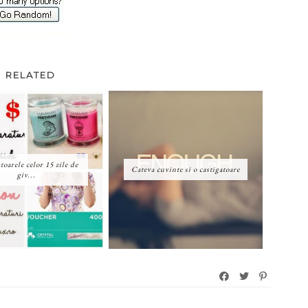
RELATED
toarele celor 15 zile de
Cateva cuvinte si o castigatoare
giv...