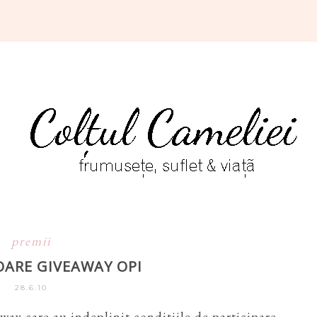
premii
OARE GIVEAWAY OPI
28.6.10
away care au indeplinit conditiile de participare