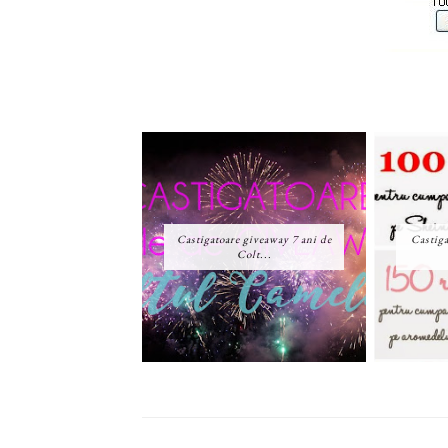
Castigatoare giveaway 7 ani de
Castiga
Colt...