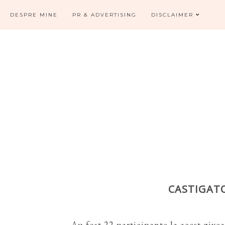
DESPRE MINE
PR & ADVERTISING
DISCLAIMER
CASTIGAT
Au fost 22 participante la acest give