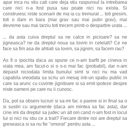
apar inca nu stiu cati care deja stiu raspunsul la intrebarea
care nici n-a fost pusa sau poate nici nu exista. Si
construiesc niste scenarii de ma ia cu tremurat ... toti gresim,
toti o dam in bara (mai grav sau mai putin grav), mai
devreme sau mai tarziu toti trecem printr-o despartire urata ...
... da asta cuiva dreptul sa ne calce in picioare? sa ne
jigneasca? ne da dreptul noua sa lovim in celelalt? Ce ne
face sa fim asa de ahtiati sa lovim, sa jignim, sa facem rau?
As fi o ipocrita daca as spune ce n-am barfit pe cineva in
viata mea, am facut-o si o s-o mai fac (probabil), dar n-am
depasit niciodata limita bunului simt si nici nu ma vad
capabila vreodata sa scriu un mesaj intr-un spatiu public in
care sa arunc cu cuvinte jignitoare si sa emit ipoteze despre
niste oameni pe care nu ii cunosc.
Da, pot sa observ lucruri si sa-mi fac o parere si in final sa o
si sustin cu argumente (daca am mintea sa fac asta), dar
cine imi da dreptul sa judec un alt om cand n-am fost in locul
lui si nici nu stiu ce a trait? Fiecare dintre noi are dreptul sa
greseasca si sa nu fie "omorat" pentru asta ...