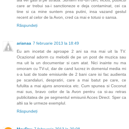
aia vei gasi si pe strada. Suntem intr-un cerc vicios, publicul
care ar trebui sa-i sanctioneze e deja contaminat, cei ca
tine si ca mine suntem prea putini, insa vazand gestul
recent al celor de la Avon, cred ca mai e totusi o sansa.
Răspundeți
arianaa
7 februarie 2013 la 18:49
Eu am incetat de aproape 2 ani sa ma mai uit la TV.
Ocazional adorm cu melodii de pe un post de muzica sau
ma uit la un documentar si cam atat. Nici inainte nu ma
omoram cu TV-ul, dar de cand lucrez in domeniul media mi
s-a luat de toate emisiunile de 2 bani care isi fac audienta
pe scandaluri, despratiri, care a mai batut pe care, ce
fufulita a mai ajuns anorexica etc. Cum spunea si Coconut
mai sus, bravo celor de la Avon pentru ca si-au retras
publicitatea de pe segmentul emisunii Acces Direct. Sper ca
altii sa le urmeze exemplul.
Răspundeți