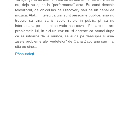
nu, deja au ajuns la "performanta" asta. Eu cand deschis
televizorul, de obicei las pe Discovery sau pe un canal de
muzica. Atat... Inteleg ca unii sunt persoane publice, insa nu
trebuie sa vina sa isi spele rufele in public, pt ca nu
intereseaza pe nimeni sa vada asa ceva... Fiecare om are
problemele lui, in nici-un caz nu isi doreste ca atunci dupa
ce se intoarce de la munca, sa auda pe deasupra si asa-
zisele probleme ale "vedetelor" de Oana Zavoranu sau mai
stiu eu cine...
Răspundeți