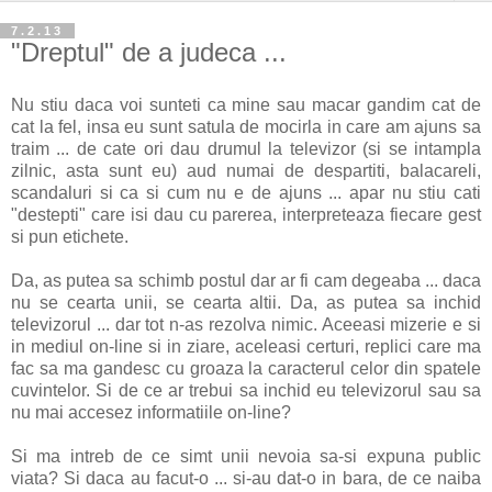
7.2.13
"Dreptul" de a judeca ...
Nu stiu daca voi sunteti ca mine sau macar gandim cat de
cat la fel, insa eu sunt satula de mocirla in care am ajuns sa
traim ... de cate ori dau drumul la televizor (si se intampla
zilnic, asta sunt eu) aud numai de despartiti, balacareli,
scandaluri si ca si cum nu e de ajuns ... apar nu stiu cati
"destepti" care isi dau cu parerea, interpreteaza fiecare gest
si pun etichete.
Da, as putea sa schimb postul dar ar fi cam degeaba ... daca
nu se cearta unii, se cearta altii. Da, as putea sa inchid
televizorul ... dar tot n-as rezolva nimic. Aceeasi mizerie e si
in mediul on-line si in ziare, aceleasi certuri, replici care ma
fac sa ma gandesc cu groaza la caracterul celor din spatele
cuvintelor. Si de ce ar trebui sa inchid eu televizorul sau sa
nu mai accesez informatiile on-line?
Si ma intreb de ce simt unii nevoia sa-si expuna public
viata? Si daca au facut-o ... si-au dat-o in bara, de ce naiba