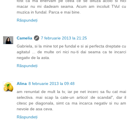
fost ca ma enervam pe ceea ce se difuza acolo si nici
macar nu mi dadeam seama. Acum am incoluit TVul cu
muzica in fundal. Parca e mai bine.
Răspundeți
Camelia
7 februarie 2013 la 21:25
Gabriela, si la mine tot pe fundal e si ai perfecta dreptate cu
agitatul ... de multe ori nici nu-ti dai seama ca te incarci
negativ de la asta.
Răspundeți
Alina
8 februarie 2013 la 09:48
am renuntat de mult la tv, iar pe net incerc sa fiu cat mai
selectiva. mai scap la cate-un articol :de scandal", dar il
citesc pe diagonala, simt ca ma incarca negativ si nu am
nevoie de asa ceva.
Răspundeți