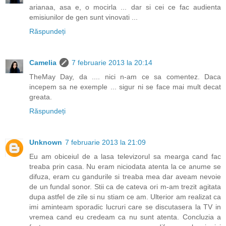
arianaa, asa e, o mocirla ... dar si cei ce fac audienta
emisiunilor de gen sunt vinovati ...
Răspundeți
Camelia
7 februarie 2013 la 20:14
TheMay Day, da .... nici n-am ce sa comentez. Daca
incepem sa ne exemple ... sigur ni se face mai mult decat
greata.
Răspundeți
Unknown
7 februarie 2013 la 21:09
Eu am obiceiul de a lasa televizorul sa mearga cand fac
treaba prin casa. Nu eram niciodata atenta la ce anume se
difuza, eram cu gandurile si treaba mea dar aveam nevoie
de un fundal sonor. Stii ca de cateva ori m-am trezit agitata
dupa astfel de zile si nu stiam ce am. Ulterior am realizat ca
imi aminteam sporadic lucruri care se discutasera la TV in
vremea cand eu credeam ca nu sunt atenta. Concluzia a