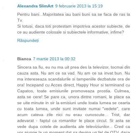
Alexandra SlimArt
9 februarie 2013 la 15:19
Pentru bani...Majoritatea iau bani buni sa se faca de ras la
Tv.
Si totusi, daca toti protestam impotriva acestor subiecte, de
ce au audiente colosale si subiectele informative, infime?
Răspundeți
Bianca
7 martie 2013 la 00:32
Sincera sa fiu, eu nu ma uit prea des la televizor, tocmai din
cauza asta. Nu am ce sa vad. Nu am ce sa invat bun. Nu
ma intereseaza scandalurile si tampeniile dezbatute ora de
ora! Incepand cu Acces direct, Happy Hour si terminand cu
Capatos, toate emisiunile promoveaza prostia. Culmea,
asta se cere! Se pare ca, unora dintre romani, le place sa
se uite minute in sir la emisiuni unde toata lumea se cearta
cu toata lumea, unde sunt invitate numai "vedete", care
acum cateva zile nici nu erau cunoscute... Trist, dar
adevarat - faptul ca romanilor le place circul. Si asta se
vede dupa cotele de audienta ale televiziunilor... Cred ca
vor ajunge la un moment dat sa devina un fel de OTV, daca