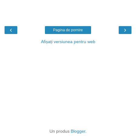
‹
›
Pagina de pornire
Afișați versiunea pentru web
Un produs
Blogger
.