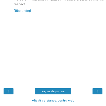
respect.
Răspundeți
‹
›
Pagina de pornire
Afișați versiunea pentru web