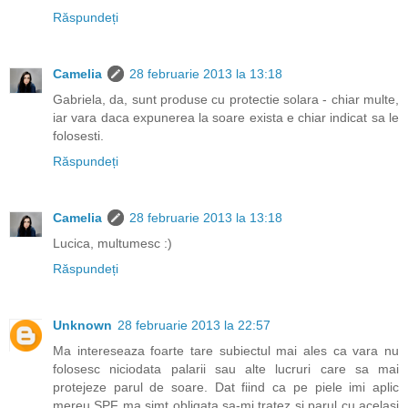
Răspundeți
Camelia
28 februarie 2013 la 13:18
Gabriela, da, sunt produse cu protectie solara - chiar multe,
iar vara daca expunerea la soare exista e chiar indicat sa le
folosesti.
Răspundeți
Camelia
28 februarie 2013 la 13:18
Lucica, multumesc :)
Răspundeți
Unknown
28 februarie 2013 la 22:57
Ma intereseaza foarte tare subiectul mai ales ca vara nu
folosesc niciodata palarii sau alte lucruri care sa mai
protejeze parul de soare. Dat fiind ca pe piele imi aplic
mereu SPF ma simt obligata sa-mi tratez si parul cu acelasi