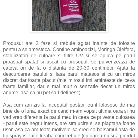
Produsul are 2 faze si trebuie agitat inainte de folosire
pentru a se amesteca. Contine aminoacizi, Moringa Oleifera,
stabilizatori de culoare si filtre UV si se aplica pe parul
proaspat spalat si uscat cu prosopul, se pulverizeaza de
cateva ori de la o distanta de 20-30 centimetri. Ajuta la
descurcarea parului si lasa parul matasos si cu un miros
discret dar foarte placut (mie mirosul imi aminteste de ceva
foarte familiar, dar e mai mult o senzatie decat un miros
anume, asa ca nu pot sa-l definesc).
Asa cum am zis la inceputul postarii eu il folosesc de mai
bine de o luna, exact de cand m-am vopsit ultima oara si nu
vad vreo diferenta la parul meu in ceea ce priveste culoarea
- parul este negru intens, are stralucire si se piaptana foarte
usor, asa ca am toate motivele sa cred ca balsamul asta de
tip spray isi face treaba cum trebuie (culoarea nu si-a pierdut