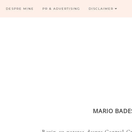
DESPRE MINE
PR & ADVERTISING
DISCLAIMER
MARIO BADE
Revin cu parerea despre Control C