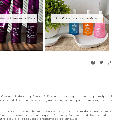
imate Color de la Wella
The Power of 5 de la Sesderma
ol Cream si Healing Cream? Si care sunt ingredientele principale?
olo sunt trecute cateva ingrediente, si imi par puse asa, cam la
cu obrajii mereu iritati, descuamati, rosii, cateodata mai apar si
Paula's Choice serumul Super Recovery Antioxidant Concetrate si
tre Paula si produsele prezentate de tine... :)