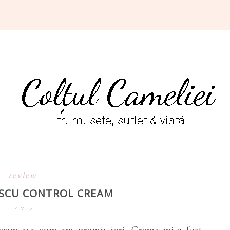
review
SCU CONTROL CREAM
14.7.12
ream asa cum am promis ieri. Crema mi-a fost