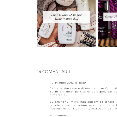
Semi di Lino Diamond
Gama Ult
Illuminating d...
14 COMENTARII
liv
14 iulie 2012 la 18:19
Camelia, dar care e diferenta intre Contr
Eu m-am uitat pe site-ul Carespot, dar ac
nimereala...
Eu am tenul mixt, insa extrem de sensibil, 
bubite, si tocmai voiam sa comand de la 
Redness Relief Treatment, insa acum ezit in
Multumesc!