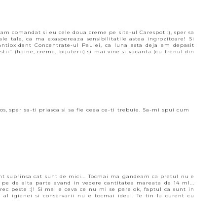
m comandat si eu cele doua creme pe site-ul Carespot :), sper sa
le tale, ca ma exaspereaza sensibilitatile astea ingrozitoare! Si
Antioxidant Concentrate-ul Paulei, ca luna asta deja am depasit
tii" (haine, creme, bijuterii) si mai vine si vacanta (cu trenul din
s, sper sa-ti priasca si sa fie ceea ce-ti trebuie. Sa-mi spui cum
unt suprinsa cat sunt de mici... Tocmai ma gandeam ca pretul nu e
, pe de alta parte avand in vedere cantitatea mareata de 14 ml...
rec peste :)! Si mai e ceva ce nu mi se pare ok, faptul ca sunt in
 al igienei si conservarii nu e tocmai ideal. Te tin la curent cu