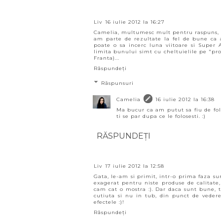
Liv
16 iulie 2012 la 16:27
Camelia, multumesc mult pentru raspuns, a
am parte de rezultate la fel de bune ca a
poate o sa incerc luna viitoare si Super 
limita bunului simt cu cheltuielile pe "pros
Franta)...
Răspundeți
Răspunsuri
Camelia
16 iulie 2012 la 16:38
Ma bucur ca am putut sa fiu de folo
ti se par dupa ce le folosesti. :)
RĂSPUNDEȚI
Liv
17 iulie 2012 la 12:58
Gata, le-am si primit, intr-o prima faza s
exagerat pentru niste produse de calitate
cam cat o mostra :). Dar daca sunt bune, t
cutiuta si nu in tub, din punct de vedere
efectele :)!
Răspundeți