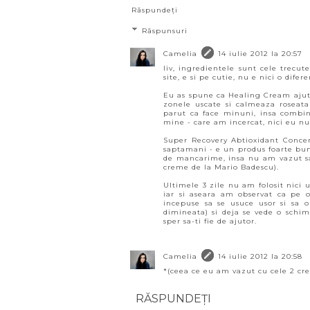
Răspundeți
Răspunsuri
Camelia
14 iulie 2012 la 20:57
liv, ingredientele sunt cele trecute
site, e si pe cutie, nu e nici o difere
Eu as spune ca Healing Cream ajuta
zonele uscate si calmeaza roseat
parut ca face minuni, insa combi
mine - care am incercat, nici eu nu 
Super Recovery Abtioxidant Concen
saptamani - e un produs foarte bun
de mancarime, insa nu am vazut sa 
creme de la Mario Badescu).
Ultimele 3 zile nu am folosit nici
iar si aseara am observat ca pe o
incepuse sa se usuce usor si sa o
dimineata) si deja se vede o schi
sper sa-ti fie de ajutor.
Camelia
14 iulie 2012 la 20:58
*(ceea ce eu am vazut cu cele 2 cr
RĂSPUNDEȚI