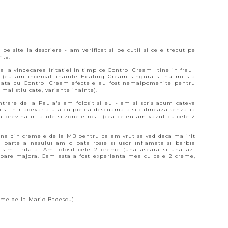
 pe site la descriere - am verificat si pe cutii si ce e trecut pe
nta.
 la vindecarea iritatiei in timp ce Control Cream "tine in frau"
a (eu am incercat inainte Healing Cream singura si nu mi s-a
nata cu Control Cream efectele au fost nemaipomenite pentru
mai stiu cate, variante inainte).
trare de la Paula's am folosit si eu - am si scris acum cateva
 si intr-adevar ajuta cu pielea descuamata si calmeaza senzatia
previna iritatiile si zonele rosii (cea ce eu am vazut cu cele 2
 una din cremele de la MB pentru ca am vrut sa vad daca ma irit
 parte a nasului am o pata rosie si usor inflamata si barbia
 simt iritata. Am folosit cele 2 creme (una aseara si una azi
mbare majora. Cam asta a fost experienta mea cu cele 2 creme,
eme de la Mario Badescu)