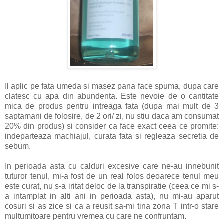
Il aplic pe fata umeda si masez pana face spuma, dupa care
clatesc cu apa din abundenta. Este nevoie de o cantitate
mica de produs pentru intreaga fata (dupa mai mult de 3
saptamani de folosire, de 2 ori/ zi, nu stiu daca am consumat
20% din produs) si consider ca face exact ceea ce promite:
indeparteaza machiajul, curata fata si regleaza secretia de
sebum.
In perioada asta cu calduri excesive care ne-au innebunit
tuturor tenul, mi-a fost de un real folos deoarece tenul meu
este curat, nu s-a iritat deloc de la transpiratie (ceea ce mi s-
a intamplat in alti ani in perioada asta), nu mi-au aparut
cosuri si as zice si ca a reusit sa-mi tina zona T intr-o stare
multumitoare pentru vremea cu care ne confruntam.