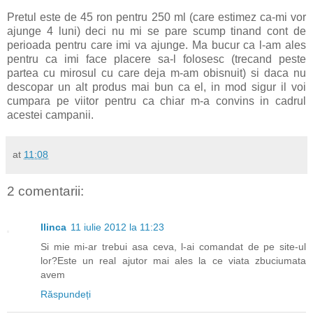
Pretul este de 45 ron pentru 250 ml (care estimez ca-mi vor
ajunge 4 luni) deci nu mi se pare scump tinand cont de
perioada pentru care imi va ajunge. Ma bucur ca l-am ales
pentru ca imi face placere sa-l folosesc (trecand peste
partea cu mirosul cu care deja m-am obisnuit) si daca nu
descopar un alt produs mai bun ca el, in mod sigur il voi
cumpara pe viitor pentru ca chiar m-a convins in cadrul
acestei campanii.
at
11:08
2 comentarii:
Ilinca
11 iulie 2012 la 11:23
Si mie mi-ar trebui asa ceva, l-ai comandat de pe site-ul
lor?Este un real ajutor mai ales la ce viata zbuciumata
avem
Răspundeți