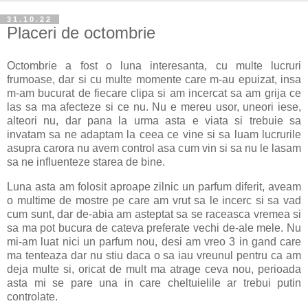
31.10.22
Placeri de octombrie
Octombrie a fost o luna interesanta, cu multe lucruri
frumoase, dar si cu multe momente care m-au epuizat, insa
m-am bucurat de fiecare clipa si am incercat sa am grija ce
las sa ma afecteze si ce nu. Nu e mereu usor, uneori iese,
alteori nu, dar pana la urma asta e viata si trebuie sa
invatam sa ne adaptam la ceea ce vine si sa luam lucrurile
asupra carora nu avem control asa cum vin si sa nu le lasam
sa ne influenteze starea de bine.
Luna asta am folosit aproape zilnic un parfum diferit, aveam
o multime de mostre pe care am vrut sa le incerc si sa vad
cum sunt, dar de-abia am asteptat sa se raceasca vremea si
sa ma pot bucura de cateva preferate vechi de-ale mele. Nu
mi-am luat nici un parfum nou, desi am vreo 3 in gand care
ma tenteaza dar nu stiu daca o sa iau vreunul pentru ca am
deja multe si, oricat de mult ma atrage ceva nou, perioada
asta mi se pare una in care cheltuielile ar trebui putin
controlate.