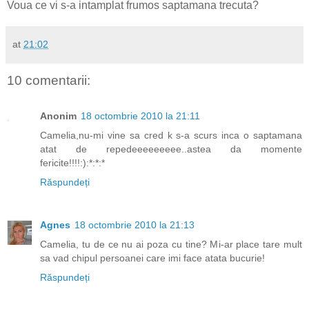
Voua ce vi s-a intamplat frumos saptamana trecuta?
at
21:02
10 comentarii:
Anonim
18 octombrie 2010 la 21:11
Camelia,nu-mi vine sa cred k s-a scurs inca o saptamana
atat de repedeeeeeeeee..astea da momente
fericite!!!!:):*:*:*
Răspundeți
Agnes
18 octombrie 2010 la 21:13
Camelia, tu de ce nu ai poza cu tine? Mi-ar place tare mult
sa vad chipul persoanei care imi face atata bucurie!
Răspundeți