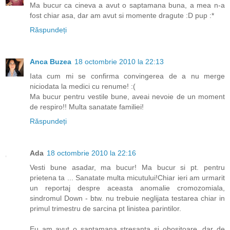
Ma bucur ca cineva a avut o saptamana buna, a mea n-a
fost chiar asa, dar am avut si momente dragute :D pup :*
Răspundeți
Anca Buzea
18 octombrie 2010 la 22:13
Iata cum mi se confirma convingerea de a nu merge
niciodata la medici cu renume! :(
Ma bucur pentru vestile bune, aveai nevoie de un moment
de respiro!! Multa sanatate familiei!
Răspundeți
Ada
18 octombrie 2010 la 22:16
Vesti bune asadar, ma bucur! Ma bucur si pt. pentru
prietena ta ... Sanatate multa micutului!Chiar ieri am urmarit
un reportaj despre aceasta anomalie cromozomiala,
sindromul Down - btw. nu trebuie neglijata testarea chiar in
primul trimestru de sarcina pt linistea parintilor.
Eu am avut o saptamana stresanta si obositoare, dar de