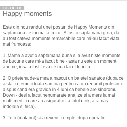
18.10.10
Happy moments
Este din nou randul unei postari de Happy Moments din
saptamana ce tocmai a trecut. A fost o saptamana grea, dar
au fost cateva momente remarcabile care mi-au facut viata
mai frumoasa:
1. Mama a avut o saptamana buna si a avut niste momente
de bucurie care mi-a facut bine - asta nu este un moment
anume, insa a fost ceva ce m-a facut fericita.
2. O prietena de-a mea a nascut un baietel sanatos (dupa ce
a stat cu emotii toata sarcina pentru ca un renumit profesor i-
a spus cand era gravida in 4 luni ca bebele are sindromul
Down - desi a facut nenumarate analize si a mers la mai
multi medici care au asigurat-o ca totul e ok, a ramas
indoiala si frica).
3. Toto (motanul) si-a revenit complet dupa operatie.