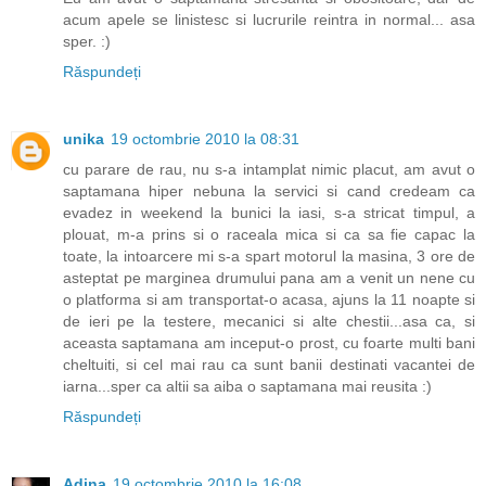
acum apele se linistesc si lucrurile reintra in normal... asa
sper. :)
Răspundeți
unika
19 octombrie 2010 la 08:31
cu parare de rau, nu s-a intamplat nimic placut, am avut o
saptamana hiper nebuna la servici si cand credeam ca
evadez in weekend la bunici la iasi, s-a stricat timpul, a
plouat, m-a prins si o raceala mica si ca sa fie capac la
toate, la intoarcere mi s-a spart motorul la masina, 3 ore de
asteptat pe marginea drumului pana am a venit un nene cu
o platforma si am transportat-o acasa, ajuns la 11 noapte si
de ieri pe la testere, mecanici si alte chestii...asa ca, si
aceasta saptamana am inceput-o prost, cu foarte multi bani
cheltuiti, si cel mai rau ca sunt banii destinati vacantei de
iarna...sper ca altii sa aiba o saptamana mai reusita :)
Răspundeți
Adina
19 octombrie 2010 la 16:08