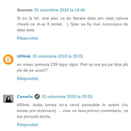
Anonim
31 octombrie 2010 la 19:46
Si eu la fel...mai ales ca de fiecare data am ratat cateva
chestii ce m-ar fi tentat.. :) Sper sa fiu mai norocoasa de
data asta
Răspundeți
tiff4mk
31 octombrie 2010 la 20:01
eu vreau pensula 239 sigur sigur. Poti sa ma pui pe lista pls
pls de pe acum?
Răspundeți
Camelia
31 octombrie 2010 la 20:03
tiff4mk, toata lumea mi-a cerut pensulele in avans (nu
exista pre-rezervare) ... cine va lasa primul comentariu, va
lua pensula dorita.
Răspundeți