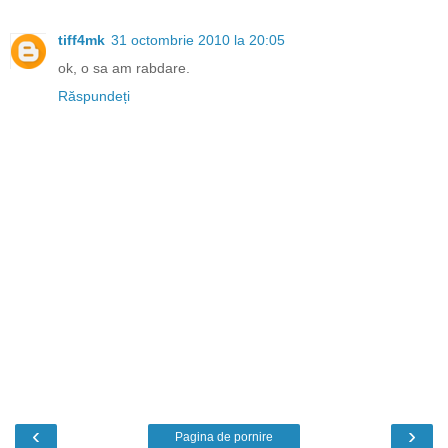
tiff4mk
31 octombrie 2010 la 20:05
ok, o sa am rabdare.
Răspundeți
‹
›
Pagina de pornire