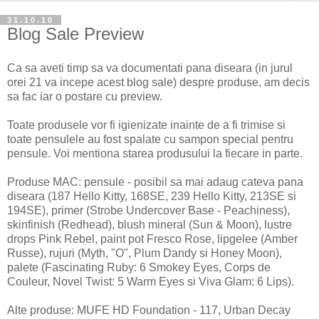
31.10.10
Blog Sale Preview
Ca sa aveti timp sa va documentati pana diseara (in jurul
orei 21 va incepe acest blog sale) despre produse, am decis
sa fac iar o postare cu preview.
Toate produsele vor fi igienizate inainte de a fi trimise si
toate pensulele au fost spalate cu sampon special pentru
pensule. Voi mentiona starea produsului la fiecare in parte.
Produse MAC: pensule - posibil sa mai adaug cateva pana
diseara (187 Hello Kitty, 168SE, 239 Hello Kitty, 213SE si
194SE), primer (Strobe Undercover Base - Peachiness),
skinfinish (Redhead), blush mineral (Sun & Moon), lustre
drops Pink Rebel, paint pot Fresco Rose, lipgelee (Amber
Russe), rujuri (Myth, "O", Plum Dandy si Honey Moon),
palete (Fascinating Ruby: 6 Smokey Eyes, Corps de
Couleur, Novel Twist: 5 Warm Eyes si Viva Glam: 6 Lips).
Alte produse: MUFE HD Foundation - 117, Urban Decay