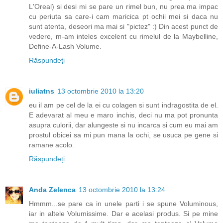
L'Oreal) si desi mi se pare un rimel bun, nu prea ma impac
cu periuta sa care-i cam maricica pt ochii mei si daca nu
sunt atenta, deseori ma mai si "pictez" :) Din acest punct de
vedere, m-am inteles excelent cu rimelul de la Maybelline,
Define-A-Lash Volume.
Răspundeți
iuliatns
13 octombrie 2010 la 13:20
eu il am pe cel de la ei cu colagen si sunt indragostita de el.
E adevarat al meu e maro inchis, deci nu ma pot pronunta
asupra culorii, dar alungeste si nu incarca si cum eu mai am
prostul obicei sa mi pun mana la ochi, se usuca pe gene si
ramane acolo.
Răspundeți
Anda Zelenca
13 octombrie 2010 la 13:24
Hmmm...se pare ca in unele parti i se spune Voluminous,
iar in altele Volumissime. Dar e acelasi produs. Si pe mine