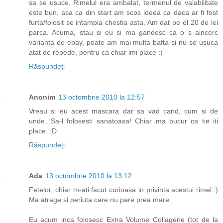
sa se usuce. Rimelul era ambalat, termenul de valabilitate
este bun, asa ca din start am scos ideea ca daca ar fi fost
furta/folosit se intampla chestia asta. Am dat pe el 20 de lei
parca. Acuma, stau si eu si ma gandesc ca o s aincerc
varianta de ebay, poate am mai multa bafta si nu se usuca
atat de repede, pentru ca chiar imi place :)
Răspundeți
Anonim
13 octombrie 2010 la 12:57
Vreau si eu acest mascara dar sa vad cand, cum si de
unde...Sa-l folosesti sanatoasa! Chiar ma bucur ca tie iti
place. :D
Răspundeți
Ada
13 octombrie 2010 la 13:12
Fetelor, chiar m-ati facut curioasa in privinta acestui rimel.:)
Ma atrage si periuta care nu pare prea mare.
Eu acum inca folosesc Extra Volume Collagene (tot de la