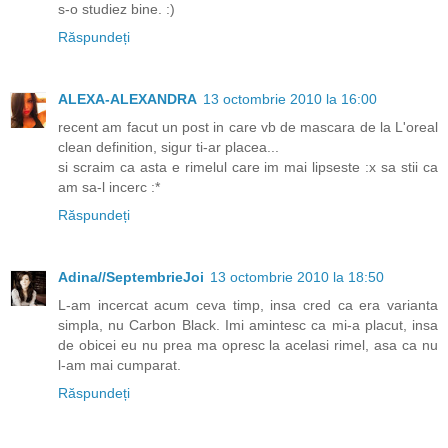
s-o studiez bine. :)
Răspundeți
ALEXA-ALEXANDRA
13 octombrie 2010 la 16:00
recent am facut un post in care vb de mascara de la L'oreal
clean definition, sigur ti-ar placea...
si scraim ca asta e rimelul care im mai lipseste :x sa stii ca
am sa-l incerc :*
Răspundeți
Adina//SeptembrieJoi
13 octombrie 2010 la 18:50
L-am incercat acum ceva timp, insa cred ca era varianta
simpla, nu Carbon Black. Imi amintesc ca mi-a placut, insa
de obicei eu nu prea ma opresc la acelasi rimel, asa ca nu
l-am mai cumparat.
Răspundeți