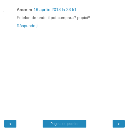
Anonim
16 aprilie 2013 la 23:51
Fetelor, de unde il pot cumpara? pupici!!
Răspundeți
‹
›
Pagina de pornire