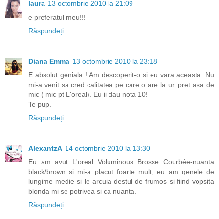
laura
13 octombrie 2010 la 21:09
e preferatul meu!!!
Răspundeți
Diana Emma
13 octombrie 2010 la 23:18
E absolut geniala ! Am descoperit-o si eu vara aceasta. Nu
mi-a venit sa cred calitatea pe care o are la un pret asa de
mic ( mic pt L'oreal). Eu ii dau nota 10!
Te pup.
Răspundeți
AlexantzA
14 octombrie 2010 la 13:30
Eu am avut L'oreal Voluminous Brosse Courbée-nuanta
black/brown si mi-a placut foarte mult, eu am genele de
lungime medie si le arcuia destul de frumos si fiind vopsita
blonda mi se potrivea si ca nuanta.
Răspundeți