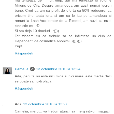
ma tenteaza de f mult timp, dar ma tenteaza si Volume
Milions de Cils. Despre amandoua am auzit numai lucruri
bune. Cred ca am sa profit de oferta cu 50% reducere, ca
oricum tine toata luna si am sa le iau pe amandoua si
renunt la Lash Accelerator de la Rimmel, am auzit ca nu e
cine stie ce...:D
Si am deja 10 rimeluri...:))))
Tot ziceam eu ca trebuie sa se infiinteze un club de
Dependenti de cosmetice Anonimi!:))))))))
Pup!
Răspundeți
Camelia
13 octombrie 2010 la 13:24
Ada, periuta nu este nici mica si nici mare, este medie deci
se poate sa nu-ti placa.
Răspundeți
Ada
13 octombrie 2010 la 13:27
Camelia, merci... va trebui, atunci, sa merg intr-un magazin