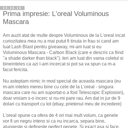
13.10.10
Prima impresie: L'oreal Voluminous
Mascara
Am auzit atat de multe despre Voluminous de la L'oreal incat
curiozitatea mea nu a mai putut fi tinuta in frau si cand am
luat Lash Blast pentru giveaway, mi-am luat si eu
Voluminous Mascara - Carbon Black (care e descris ca fiind
"a shade darker than black"). Ieri am luat din vama coletul si
bineinteles ca azi l-am incercat si pot sa va spun ca m-a
facut fericita.
Nu asteptam nimic in mod special de aceasta mascara (eu
m-am inteles mereu bine cu cele de la L'oreal - singura
mascara care nu am suportat-o a fost Telescopic Explosion),
doar vroiam s-o incerc si nu-mi pare rau. Am dat in jur de 9
dolari cu transport cu tot (ebay, prietenul meu de incredere)
L'oreal spune ca ofera de 4 ori mai mult volum, ca genele
vor fi un negru intens si ca nu incarca, separa bine,
alungeste si defineste perfect genele. Si exact asa si face.