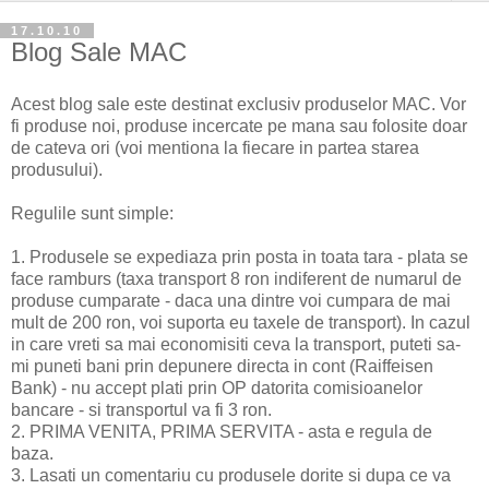
17.10.10
Blog Sale MAC
Acest blog sale este destinat exclusiv produselor MAC. Vor
fi produse noi, produse incercate pe mana sau folosite doar
de cateva ori (voi mentiona la fiecare in partea starea
produsului).
Regulile sunt simple:
1. Produsele se expediaza prin posta in toata tara - plata se
face ramburs (taxa transport 8 ron indiferent de numarul de
produse cumparate - daca una dintre voi cumpara de mai
mult de 200 ron, voi suporta eu taxele de transport). In cazul
in care vreti sa mai economisiti ceva la transport, puteti sa-
mi puneti bani prin depunere directa in cont (Raiffeisen
Bank) - nu accept plati prin OP datorita comisioanelor
bancare - si transportul va fi 3 ron.
2. PRIMA VENITA, PRIMA SERVITA - asta e regula de
baza.
3. Lasati un comentariu cu produsele dorite si dupa ce va