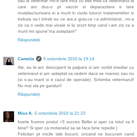
sau la veterinar?mi-e tare frica cu Bibi mea ca veterinarul la
care am dus-o pt vaccin si deparazitare e tare
mutalau!surioara ei a murit in ciuda tuturor tratamentelor si
trebuia sa-l intreb eu ce are,e grav,ce i-a administrat...mi-a
zis ca o vede mai vioaie si la scurt timp cand i-am zis ca a
murit imi spune"ma asteptam!"
Răspundeți
Camelia
5 octombrie 2010 la 19:14
Ale, eu le-am descoperit la palpare si am vorbit imediar cu
veterinarul si am asteptat sa vedem daca se maresc sau nu
(si s-au marit si e cazul de operatie). Schimba veterinarul!
Nu mai sta pe ganduri!
Răspundeți
Miss A.
5 octombrie 2010 la 21:23
foarte frumos postul <3 succes Bellei si sper ca totul va fi
bine!! Si sper ca motanelul sa se faca bine repede:)
Felicitari pt micile tale bucurii; oricand ne bucuram cand