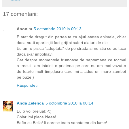
17 comentarii:
Anonim
5 octombrie 2010 la 00:13
E atat de dragut din partea ta ca ajuti atatea animale, chiar
daca nu-ti apartin,iti faci griji si suferi alaturi de ele...
Eu am o pisica "adoptata" de pe strada si nu stiu ce as face
daca s-ar imbolnavi.
Cat despre momentele frumoase de saptamana ce tocmai
a trecut...am intalnit o prietena pe care nu am mai vazut-o
de foarte mult timp,lucru care mi-a adus un mare zambet
pe buze:)
Răspundeți
Anda Zelenca
5 octombrie 2010 la 00:14
Eu o voi prelua!:P:)
Chiar imi place ideea!
Bafta cu Bella! Ii doresc toata sanatatea din lume!