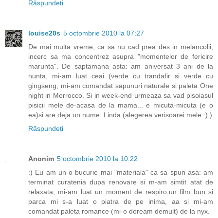
Răspundeți
louise20s
5 octombrie 2010 la 07:27
De mai multa vreme, ca sa nu cad prea des in melancolii,
incerc sa ma concentrez asupra "momentelor de fericire
marunta". De saptamana asta: am aniversat 3 ani de la
nunta, mi-am luat ceai (verde cu trandafir si verde cu
gingseng, mi-am comandat sapunuri naturale si paleta One
night in Morrocco. Si in week-end urmeaza sa vad pisoiasul
pisicii mele de-acasa de la mama... e micuta-micuta (e o
ea)si are deja un nume: Linda (alegerea verisoarei mele :) )
Răspundeți
Anonim
5 octombrie 2010 la 10:22
:) Eu am un o bucurie mai "materiala" ca sa spun asa: am
terminat curatenia dupa renovare si m-am simtit atat de
relaxata, mi-am luat un moment de respiro,un film bun si
parca mi s-a luat o piatra de pe inima, aa si mi-am
comandat paleta romance (mi-o doream demult) de la nyx.