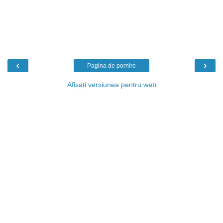
‹
›
Pagina de pornire
Afișați versiunea pentru web