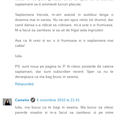
saptamanii sa-ti amintesti lucruri placute.
Saptamana trecuta, m-am asezat in autobuz langa o
doamna mai in varsta. Nu ne-am spus nimic tot drumul, dar
cand dansa s-a ridicat sa coboare, mi-a urat o zi frumoasa.
M-a facut sa zambesc si sa uit de frigul asta ingrozitor.
Asa ca iti urez si eu o zi frumoasa si o saptamana mai
calda!
Iulia
PS: sunt noua pe pagina ta :P. Iti citesc postarile de cateva
saptamani, dar sunt subscriber recent. Sper ca nu te
deranjeaza ca ma bag brusc in seama.
Răspundeți
Camelia
6 octombrie 2010 la 21:41
Iulia, ma bucur ca te bagi in seama. Ma bucur sa citesc
parerile voastre si m-a facut sa zambesc si pe mine