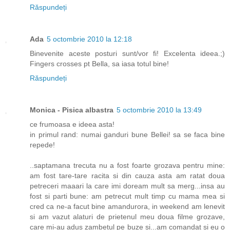
Răspundeți
Ada
5 octombrie 2010 la 12:18
Binevenite aceste posturi sunt/vor fi! Excelenta ideea.;)
Fingers crosses pt Bella, sa iasa totul bine!
Răspundeți
Monica - Pisica albastra
5 octombrie 2010 la 13:49
ce frumoasa e ideea asta!
in primul rand: numai ganduri bune Bellei! sa se faca bine
repede!
..saptamana trecuta nu a fost foarte grozava pentru mine:
am fost tare-tare racita si din cauza asta am ratat doua
petreceri maaari la care imi doream mult sa merg...insa au
fost si parti bune: am petrecut mult timp cu mama mea si
cred ca ne-a facut bine amandurora, in weekend am lenevit
si am vazut alaturi de prietenul meu doua filme grozave,
care mi-au adus zambetul pe buze si...am comandat si eu o