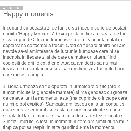
4.10.10
Happy moments
Incepand cu aceasta zi de luni, o sa incep o serie de postari
numita 'Happy Moments'. O voi posta in fiecare seara de luni
si va cuprinde 3 lucruri frumoase care mi s-au intamplat in
saptamana ce tocmai a trecut. Cred ca fiecare dintre noi are
nevoie sa-si aminteasca de lucrurile frumoase care ni se
intampla in fiecare zi si de care de multe ori uitam, fiind
coplesiti de grijile cotidiene. Asa ca am decis sa nu mai
treaca nici o saptamana fara sa constientizez lucrurile bune
care mi se intampla.
1. Bella urmeaza sa fie operata in urmatoarele zile (are 2
tumori micute la glandele mamare) si ma gandesc cu groaza
de cateva luni la momentul asta (ma cuprinde o frica pe care
nu mi-o pot explica). Sambata am fost cu ea la un consult si
mi-a spus veterinarul ca exista o mare posibilitate sa nu-i
scoata tot lantul mamar si sa-i faca doar anestezie locala si
2 incizii micute. A fost un moment in care am simtit dupa mult
timp ca pot sa respir linistita gandindu-ma la momentul