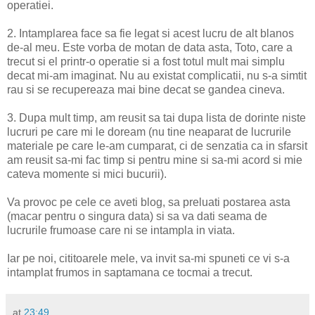
operatiei.
2. Intamplarea face sa fie legat si acest lucru de alt blanos
de-al meu. Este vorba de motan de data asta, Toto, care a
trecut si el printr-o operatie si a fost totul mult mai simplu
decat mi-am imaginat. Nu au existat complicatii, nu s-a simtit
rau si se recupereaza mai bine decat se gandea cineva.
3. Dupa mult timp, am reusit sa tai dupa lista de dorinte niste
lucruri pe care mi le doream (nu tine neaparat de lucrurile
materiale pe care le-am cumparat, ci de senzatia ca in sfarsit
am reusit sa-mi fac timp si pentru mine si sa-mi acord si mie
cateva momente si mici bucurii).
Va provoc pe cele ce aveti blog, sa preluati postarea asta
(macar pentru o singura data) si sa va dati seama de
lucrurile frumoase care ni se intampla in viata.
Iar pe noi, cititoarele mele, va invit sa-mi spuneti ce vi s-a
intamplat frumos in saptamana ce tocmai a trecut.
at
23:49