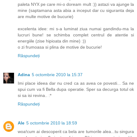
paleta NYX pe care mi-o doream mult :)) astazi va ajunge la
mine (saptamana asta abia a inceput dar cu siguranta deja
are multe motive de bucurie)
excelenta idee: mi s-a luminat ziua numai gandindu-ma la
lucruri bune! se schimba complet centrul de atentie si
energiile (zise hipioata din mine) :))
o zi frumoasa si plina de motive de bucurie!
Răspundeți
Adina
5 octombrie 2010 la 15:37
Imi place ideea dar nu cred ca as avea ce povesti... Sa ne
spui cum va fi Bella dupa operatie. Sper sa decurga totul ok
si sa isi revina.. :*
Răspundeți
Ale
5 octombrie 2010 la 18:59
woa!cum ai descoperit ca bela are tumorile alea...tu singura