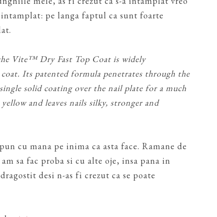
 unghiile mele, as fi crezut ca s-a intamplat vreo
intamplat: pe langa faptul ca sunt foarte
lat.
che Vite™ Dry Fast Top Coat is widely
 coat. Its patented formula penetrates through the
single solid coating over the nail plate for a much
yellow and leaves nails silky, stronger and
spun cu mana pe inima ca asta face. Ramane de
 am sa fac proba si cu alte oje, insa pana in
agostit desi n-as fi crezut ca se poate