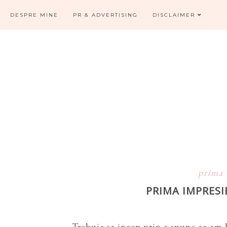
DESPRE MINE
PR & ADVERTISING
DISCLAIMER
prima
PRIMA IMPRESI
Trebuie sa incep prin a spune ca am 