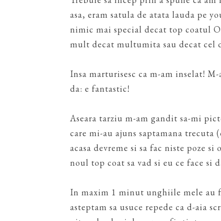
asa, eram satula de atata lauda pe yo
nimic mai special decat top coatul OP
mult decat multumita sau decat cel de
Insa marturisesc ca m-am inselat! M-
da: e fantastic!
Aseara tarziu m-am gandit sa-mi pict
care mi-au ajuns saptamana trecuta (c
acasa devreme si sa fac niste poze si 
noul top coat sa vad si eu ce face si 
In maxim 1 minut unghiile mele au fo
asteptam sa usuce repede ca d-aia scri