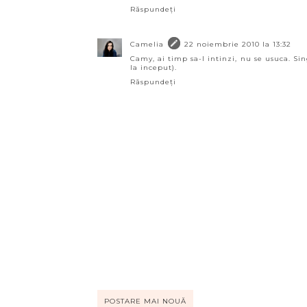
Răspundeți
Camelia
22 noiembrie 2010 la 13:32
Camy, ai timp sa-l intinzi, nu se usuca. Si
la inceput).
Răspundeți
POSTARE MAI NOUĂ