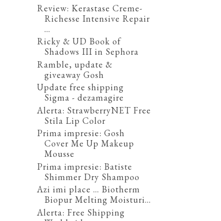
Review: Kerastase Creme-
Richesse Intensive Repair
...
Ricky & UD Book of
Shadows III in Sephora
Ramble, update &
giveaway Gosh
Update free shipping
Sigma - dezamagire
Alerta: StrawberryNET Free
Stila Lip Color
Prima impresie: Gosh
Cover Me Up Makeup
Mousse
Prima impresie: Batiste
Shimmer Dry Shampoo
Azi imi place ... Biotherm
Biopur Melting Moisturi...
Alerta: Free Shipping