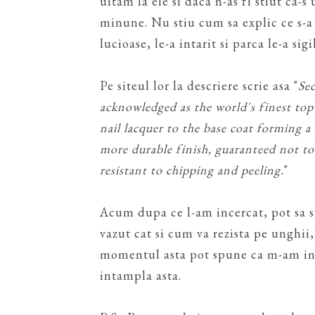
uitam la ele si daca n-as fi stiut ca-s
minune. Nu stiu cum sa explic ce s-a 
lucioase, le-a intarit si parca le-a sigi
Pe siteul lor la descriere scrie asa "
Se
acknowledged as the world's finest top
nail lacquer to the base coat forming a 
more durable finish, guaranteed not to 
resistant to chipping and peeling.
"
Acum dupa ce l-am incercat, pot sa 
vazut cat si cum va rezista pe unghii,
momentul asta pot spune ca m-am indr
intampla asta.