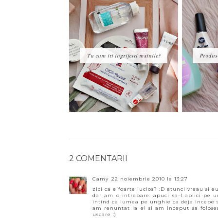
Tu cum iti ingrijesti mainile?
Produs
2 COMENTARII
Camy
22 noiembrie 2010 la 13:27
zici ca e foarte lucios? :D atunci vreau si e
dar am o intrebare: apuci sa-l aplici pe 
intind ca lumea pe unghie ca deja incepe sa
am renuntat la el si am inceput sa foloses
uscare :)