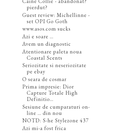
Caine Collie - abandonat?
pierdut?
Guest review: Michellinne -
set OPI Go Goth
www.asos.com sucks
Azi e soare ...
Avem un diagnostic
Atentionare paleta noua
Coastal Scents
Seriozitate si neseriozitate
pe ebay
O seara de cosmar
Prima impresie: Dior
Capture Totale High
Definitio...
Sesiune de cumparaturi on-
line ... din nou
NOTD: S-he Stylezone 437
Azi mi-a fost frica