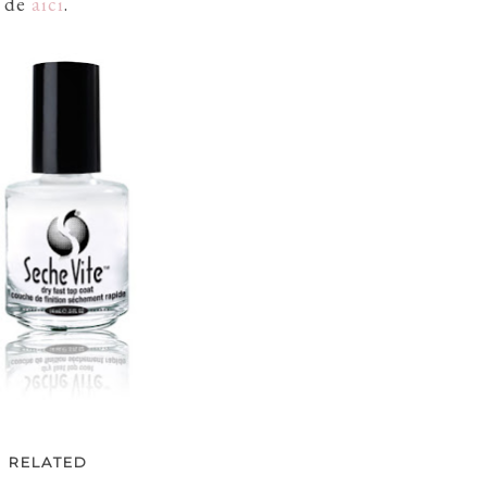
t de
aici
.
RELATED