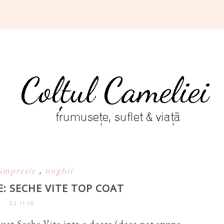
 impresie
,
unghii
E: SECHE VITE TOP COAT
22.11.10
luat Seche Vite intr-o doara (daca pot spune