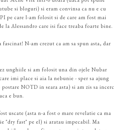
utube si bloguri) si eram convinsa ca nu e cu
I pe care l-am folosit si de care am fost mai
 la Alessandro care isi face treaba foarte bine.
a fascinat! N-am crezut ca am sa spun asta, dar
ez unghiile si am folosit una din ojele Nubar
are imi place si aia la nebunie - sper sa ajung
o postare NOTD in seara asta) si am zis sa incerc
daca e bun.
st uscate (asta n-a fost o mare revelatie ca ma
e "dry fast" pe el) si aratau impecabil. Ma