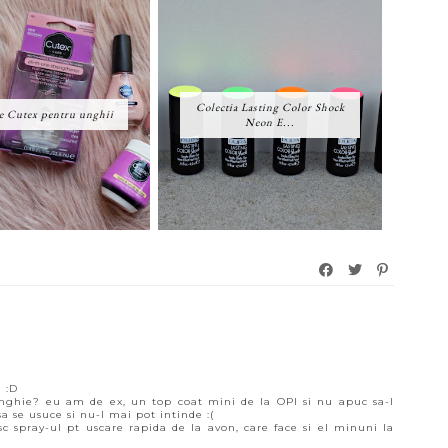
Colectia Lasting Color Shock
e Cutex pentru unghii
Neon E...
u :D
unghie? eu am de ex, un top coat mini de la OPI si nu apuc sa-l
 se usuce si nu-l mai pot intinde :(
c spray-ul pt uscare rapida de la avon, care face si el minuni la