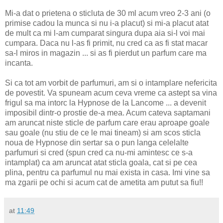
Mi-a dat o prietena o sticluta de 30 ml acum vreo 2-3 ani (o
primise cadou la munca si nu i-a placut) si mi-a placut atat
de mult ca mi l-am cumparat singura dupa aia si-l voi mai
cumpara. Daca nu l-as fi primit, nu cred ca as fi stat macar
sa-l miros in magazin ... si as fi pierdut un parfum care ma
incanta.
Si ca tot am vorbit de parfumuri, am si o intamplare nefericita
de povestit. Va spuneam acum ceva vreme ca astept sa vina
frigul sa ma intorc la Hypnose de la Lancome ... a devenit
imposibil dintr-o prostie de-a mea. Acum cateva saptamani
am aruncat niste sticle de parfum care erau aproape goale
sau goale (nu stiu de ce le mai tineam) si am scos sticla
noua de Hypnose din sertar sa o pun langa celelalte
parfumuri si cred (spun cred ca nu-mi amintesc ce s-a
intamplat) ca am aruncat atat sticla goala, cat si pe cea
plina, pentru ca parfumul nu mai exista in casa. Imi vine sa
ma zgarii pe ochi si acum cat de ametita am putut sa fiu!!
at
11:49