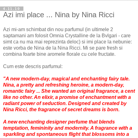
4.11.10
Azi imi place ... Nina by Nina Ricci
Azi mi-am schimbat din nou parfumul (in ultimele 2
saptamani am folosit Omnia Crystalline de la Bvlgari - care
simt ca nu ma mai reprezinta deloc) si imi place la nebunie:
este vorba de Nina de la Nina Ricci. Mi se pare fresh si
combina foarte bine aromele florale cu cele fructate.
Cum este descris parfumul:
"A new modern-day, magical and enchanting fairy tale.
Nina, a pretty and refreshing heroine, a modern-day,
romantic fairy ... She wanted an original fragrance, a cent
like no other. An elixir, a promise of enchantment with a
radiant power of seduction. Designed and created by
Nina Ricci, the fragrance of secret dreams is born.
A new enchanting designer perfume that blends
temptation, femininity and modernity. A fragrance with a
sparkling and spontaneous flight that blossoms into a