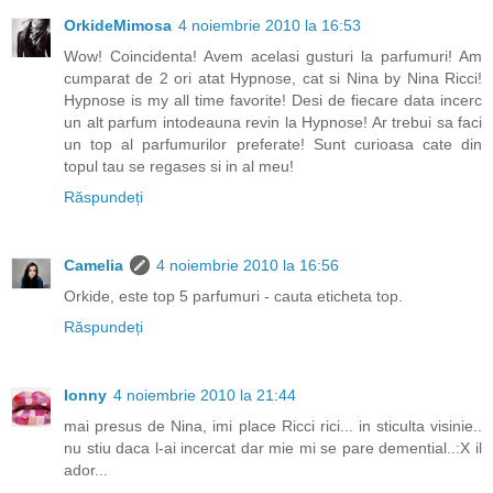
OrkideMimosa
4 noiembrie 2010 la 16:53
Wow! Coincidenta! Avem acelasi gusturi la parfumuri! Am
cumparat de 2 ori atat Hypnose, cat si Nina by Nina Ricci!
Hypnose is my all time favorite! Desi de fiecare data incerc
un alt parfum intodeauna revin la Hypnose! Ar trebui sa faci
un top al parfumurilor preferate! Sunt curioasa cate din
topul tau se regases si in al meu!
Răspundeți
Camelia
4 noiembrie 2010 la 16:56
Orkide, este top 5 parfumuri - cauta eticheta top.
Răspundeți
Ionny
4 noiembrie 2010 la 21:44
mai presus de Nina, imi place Ricci rici... in sticulta visinie..
nu stiu daca l-ai incercat dar mie mi se pare demential..:X il
ador...