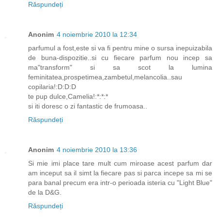
Răspundeți
Anonim
4 noiembrie 2010 la 12:34
parfumul a fost,este si va fi pentru mine o sursa inepuizabila
de buna-dispozitie..si cu fiecare parfum nou incep sa
ma"transform" si sa scot la lumina
feminitatea,prospetimea,zambetul,melancolia..sau
copilaria!:D:D:D
te pup dulce,Camelia!:*:*:*
si iti doresc o zi fantastic de frumoasa..
Răspundeți
Anonim
4 noiembrie 2010 la 13:36
Si mie imi place tare mult cum miroase acest parfum dar
am inceput sa il simt la fiecare pas si parca incepe sa mi se
para banal precum era intr-o perioada isteria cu "Light Blue"
de la D&G.
Răspundeți