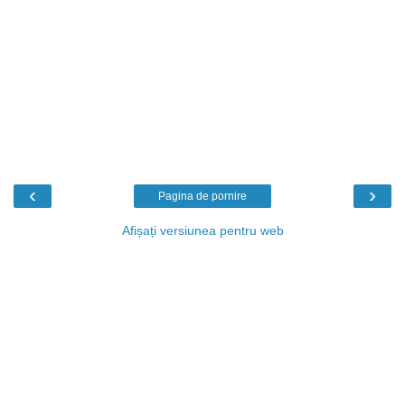
‹
›
Pagina de pornire
Afișați versiunea pentru web