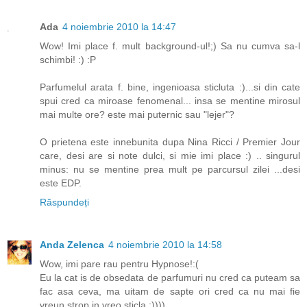
Ada
4 noiembrie 2010 la 14:47
Wow! Imi place f. mult background-ul!;) Sa nu cumva sa-l
schimbi! :) :P
Parfumelul arata f. bine, ingenioasa sticluta :)...si din cate
spui cred ca miroase fenomenal... insa se mentine mirosul
mai multe ore? este mai puternic sau "lejer"?
O prietena este innebunita dupa Nina Ricci / Premier Jour
care, desi are si note dulci, si mie imi place :) .. singurul
minus: nu se mentine prea mult pe parcursul zilei ...desi
este EDP.
Răspundeți
Anda Zelenca
4 noiembrie 2010 la 14:58
Wow, imi pare rau pentru Hypnose!:(
Eu la cat is de obsedata de parfumuri nu cred ca puteam sa
fac asa ceva, ma uitam de sapte ori cred ca nu mai fie
vreun strop in vreo sticla.:))))