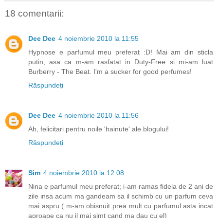
18 comentarii:
Dee Dee
4 noiembrie 2010 la 11:55
Hypnose e parfumul meu preferat :D! Mai am din sticla
putin, asa ca m-am rasfatat in Duty-Free si mi-am luat
Burberry - The Beat. I'm a sucker for good perfumes!
Răspundeți
Dee Dee
4 noiembrie 2010 la 11:56
Ah, felicitari pentru noile 'hainute' ale blogului!
Răspundeți
Sim
4 noiembrie 2010 la 12:08
Nina e parfumul meu preferat; i-am ramas fidela de 2 ani de
zile insa acum ma gandeam sa il schimb cu un parfum ceva
mai aspru ( m-am obisnuit prea mult cu parfumul asta incat
aproape ca nu il mai simt cand ma dau cu el)