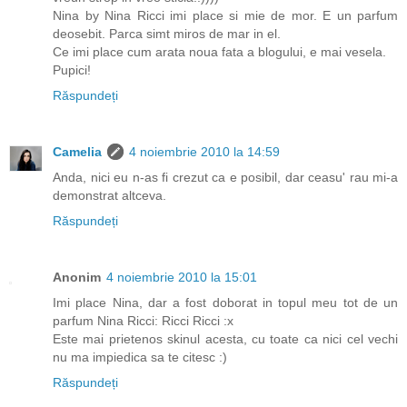
Nina by Nina Ricci imi place si mie de mor. E un parfum
deosebit. Parca simt miros de mar in el.
Ce imi place cum arata noua fata a blogului, e mai vesela.
Pupici!
Răspundeți
Camelia
4 noiembrie 2010 la 14:59
Anda, nici eu n-as fi crezut ca e posibil, dar ceasu' rau mi-a
demonstrat altceva.
Răspundeți
Anonim
4 noiembrie 2010 la 15:01
Imi place Nina, dar a fost doborat in topul meu tot de un
parfum Nina Ricci: Ricci Ricci :x
Este mai prietenos skinul acesta, cu toate ca nici cel vechi
nu ma impiedica sa te citesc :)
Răspundeți