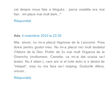
cat despre noua fata a blogului... parca cealalta era mai
fian.. imi place mai mult dark..:*
Răspundeți
Ada
4 noiembrie 2010 la 23:30
Mie, sincer, nu mi-a placut Hypnose de la Lancome. Prea
dulce pentru gustul meu. Nu mi-a placut nici mult laudatul
J'Adore de la Dior. Prefer de 2x mai mult Organza de la
Givenchy (multumesc, Camelia, ca mi-ai dat ocazia sa-l
testez. Nu il stiam.), care are si el note dulci si e destul de
"intepat", insa nu ma face sa-l resping. Gusturile difera,
oricum...
Răspundeți