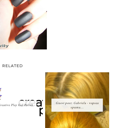
RELATED
Guest post: Gabriela - vopsea
ative Play Gel Polish
spuma...