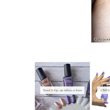
Trend It Up, oje ieftine si bune
CND Cre