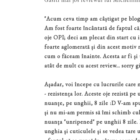
"Acum ceva timp am câștigat pe blog
Am fost foarte încântată de faptul că,
oje OPI; deci am plecat din start cu 
foarte aglomerată și din acest motiv
cum o făceam înainte. Acesta ar fi și
atât de mult cu acest review... sorry gir
Așadar, voi începe cu lucrurile care 
- rezistența lor. Aceste oje rezistă p
nuanțe, pe unghii, 8 zile :D V-am spu
și nu mi-am permis să îmi schimb culo
nuanța "unripened" pe unghii 8 zile. 
unghia și cuticulele și se vedea tare u