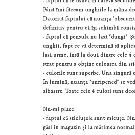
- faptul că se usucă în câteva secunde
Până îmi făceam unghiile la mâna dre
Datorită faptului că nuanţa "obscurity
definitiv pentru că îşi schimbă consis
- faptul că pensula nu lasă "dungi". Şt
unghii, fapt ce vă determină să aplica
lasă urme, însă la două dintre cele 4 o
strat pentru a obţine culoarea din sti
- culorile sunt superbe. Una singură es
În lumină, nuanţa "unripened" se vede
albastre. Toate cele 4 culori sunt deos
Nu-mi place:
- faptul că sticluțele sunt micuțe. Nu
găsi în magazin și la mărimea normală