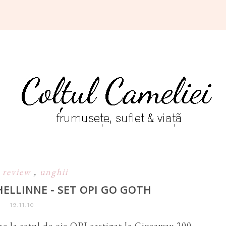
t review
,
unghii
HELLINNE - SET OPI GO GOTH
19.11.10
ne la setul de oje OPI castigat la Giveaway 200.