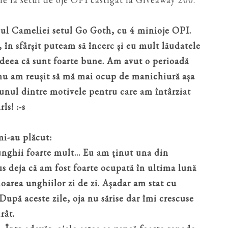
ul Cameliei setul Go Goth, cu 4 minioje OPI.
 în sfârșit puteam să încerc și eu mult lăudatele
ideea că sunt foarte bune. Am avut o perioadă
 nu am reușit să mă mai ocup de manichiură așa
 unul dintre motivele pentru care am întârziat
ls! :-s
mi-au plăcut:
e unghii foarte mult... Eu am ținut una din
s deja că am fost foarte ocupată în ultima lună
area unghiilor zi de zi. Așadar am stat cu
După aceste zile, oja nu sărise dar îmi crescuse
rât.