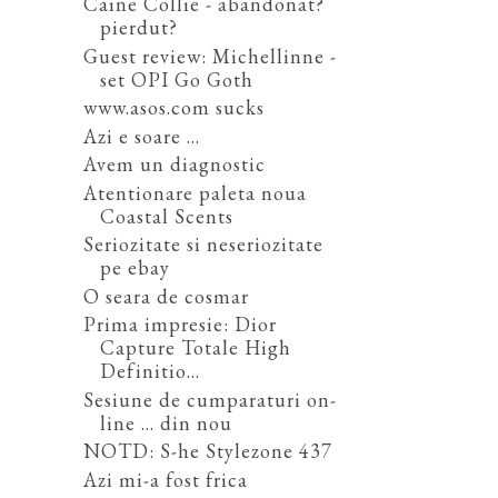
Caine Collie - abandonat?
pierdut?
Guest review: Michellinne -
set OPI Go Goth
www.asos.com sucks
Azi e soare ...
Avem un diagnostic
Atentionare paleta noua
Coastal Scents
Seriozitate si neseriozitate
pe ebay
O seara de cosmar
Prima impresie: Dior
Capture Totale High
Definitio...
Sesiune de cumparaturi on-
line ... din nou
NOTD: S-he Stylezone 437
Azi mi-a fost frica