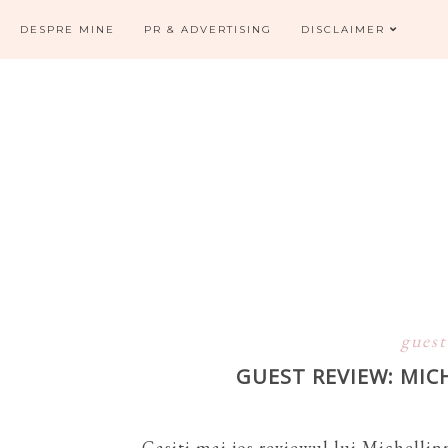
DESPRE MINE
PR & ADVERTISING
DISCLAIMER
gues
GUEST REVIEW: MIC
Gasiti mai jos reviewul lui Michellin