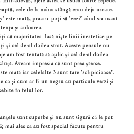
. Într-adevăr, ojele astea se usucă foarte repede.
aptă, cele de la mâna stângă erau deja uscate.
" este mată, practic poţi să "vezi" când s-a uscat
tenţa şi culoarea.
iţi că majoritatea lasă nişte linii inestetice pe
ţi şi cel de-al doilea strat. Aceste pensule nu
je am fost tentată să aplic şi cel de-al doilea
cluţă. Aveam impresia că sunt prea şterse.
te mată iar celelalte 3 sunt tare "sclipicioase".
 ca şi cum ar fi un negru cu particule verzi şi
ebite în felul lor.
anțele sunt superbe și nu sunt sigură că le pot
; mai ales că au fost special făcute pentru