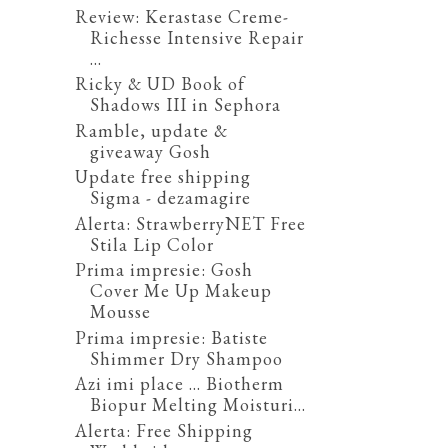
Review: Kerastase Creme-
Richesse Intensive Repair
...
Ricky & UD Book of
Shadows III in Sephora
Ramble, update &
giveaway Gosh
Update free shipping
Sigma - dezamagire
Alerta: StrawberryNET Free
Stila Lip Color
Prima impresie: Gosh
Cover Me Up Makeup
Mousse
Prima impresie: Batiste
Shimmer Dry Shampoo
Azi imi place ... Biotherm
Biopur Melting Moisturi...
Alerta: Free Shipping