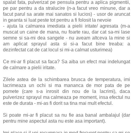
spalat fata, pulverizat pe pensula pentru a aplica pigmentii,
pe par pentru a da stralucire (n-a facut vreo minune, dar a
facut parul sa arate mai sanatos si lucios) - usor de aruncat
in geanta si luat peste tot pentru a fi folosit la nevoie
- ajuta la calmarea imediata a pielii iritate/ agresata (m-a
muscat un caine de mana, nu foarte rau, dar cat sa-mi lase
semne si sa-mi dea sangele - nu aveam altceva la mine si
am aplicat sprayul asta si si-a facut bine treaba: a
dezinfectat cat de cat locul si mi-a calmat usturimea)
Ce mi-ar fi placut sa faca? Sa aiba un efect mai indelungat
de calmare a pielii iritate.
Zilele astea de la schimbarea brusca de temperatura, imi
lacrimeaza un ochi si ma mananca de mor pata de pe
pomete (care s-a inrosit din nou de la lacrimi), daca
pulverizez sprayul ma calmeaza pe moment, insa efectul nu
este de durata - mi-as fi dorit sa tina mai mult efectul.
Si poate mi-ar fi placut sa nu fie asa banal ambalajul (dar
pentru mine aspectul asta nu este asa important).
Imi place si il voi recumpara in mod frecvent pentru ca mi se