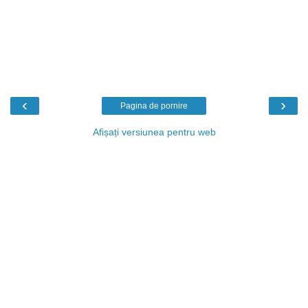
‹
›
Pagina de pornire
Afișați versiunea pentru web