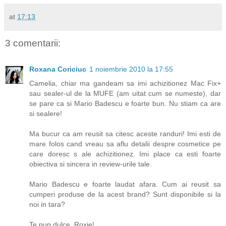
at
17:13
3 comentarii:
Roxana Coriciuc
1 noiembrie 2010 la 17:55
Camelia, chiar ma gandeam sa imi achizitionez Mac Fix+
sau sealer-ul de la MUFE (am uitat cum se numeste), dar
se pare ca si Mario Badescu e foarte bun. Nu stiam ca are
si sealere!
Ma bucur ca am reusit sa citesc aceste randuri! Imi esti de
mare folos cand vreau sa aflu detalii despre cosmetice pe
care doresc s ale achizitionez. Imi place ca esti foarte
obiectiva si sincera in review-urile tale.
Mario Badescu e foarte laudat afara. Cum ai reusit sa
cumperi produse de la acest brand? Sunt disponibile si la
noi in tara?
Te pup dulce, Roxie!