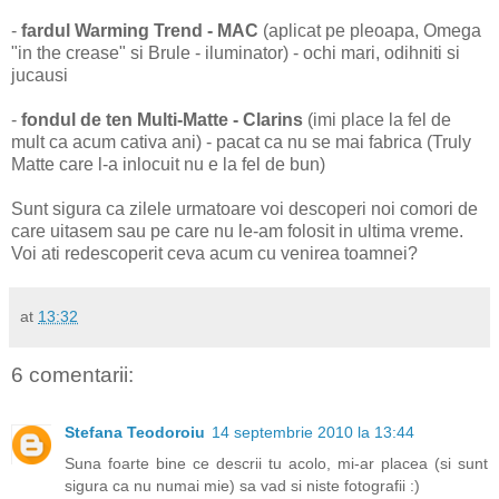
-
fardul Warming Trend - MAC
(aplicat pe pleoapa, Omega
"in the crease" si Brule - iluminator) - ochi mari, odihniti si
jucausi
-
fondul de ten Multi-Matte - Clarins
(imi place la fel de
mult ca acum cativa ani) - pacat ca nu se mai fabrica (Truly
Matte care l-a inlocuit nu e la fel de bun)
Sunt sigura ca zilele urmatoare voi descoperi noi comori de
care uitasem sau pe care nu le-am folosit in ultima vreme.
Voi ati redescoperit ceva acum cu venirea toamnei?
at
13:32
6 comentarii:
Stefana Teodoroiu
14 septembrie 2010 la 13:44
Suna foarte bine ce descrii tu acolo, mi-ar placea (si sunt
sigura ca nu numai mie) sa vad si niste fotografii :)