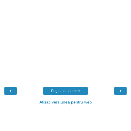
‹
›
Pagina de pornire
Afișați versiunea pentru web