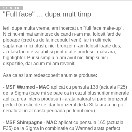
14.9.10
"Full face" ... dupa mult timp
Ieri, dupa multa vreme, am incercat un "full face make-up".
Nici nu-mi mai amintesc de cand n-am mai folosit fard de
pleoape (cred ca de la inceputul verii), iar in ultimele
saptamani nici blush, nici bronzer n-am folosit foarte des,
acelasi lucru e valabil si pentru alte produse: mascara,
highlighter. Pur si simplu n-am avut nici timp si nici
dispozitie, dar acum mi-am revenit.
Asa ca azi am redescoperit anumite produse:
-
MSF Warmed - MAC
aplicat cu pensula 138 (actuala F25)
de la Sigma (care mi se pare ca in cazul blushurilor minerale
aplica prea intens produsul) - arata natural si pare bronzerul
perfect (nu stiu de ce, dar bronzerul de la Stila arata un pic
nenatural in aceasta perioada pe tenul meu)
-
MSF Shimpagne - MAC
aplicat cu pensula 165 (actuala
F35) de la Sigma in combinatie cu Warmed arata perfect