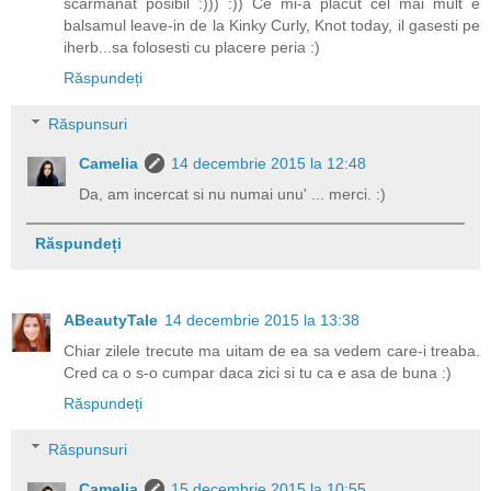
scarmanat posibil :))) :)) Ce mi-a placut cel mai mult e
balsamul leave-in de la Kinky Curly, Knot today, il gasesti pe
iherb...sa folosesti cu placere peria :)
Răspundeți
Răspunsuri
Camelia
14 decembrie 2015 la 12:48
Da, am incercat si nu numai unu' ... merci. :)
Răspundeți
ABeautyTale
14 decembrie 2015 la 13:38
Chiar zilele trecute ma uitam de ea sa vedem care-i treaba.
Cred ca o s-o cumpar daca zici si tu ca e asa de buna :)
Răspundeți
Răspunsuri
Camelia
15 decembrie 2015 la 10:55