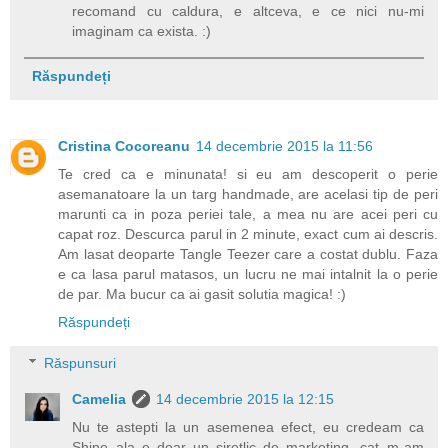
recomand cu caldura, e altceva, e ce nici nu-mi
imaginam ca exista. :)
Răspundeți
Cristina Cocoreanu
14 decembrie 2015 la 11:56
Te cred ca e minunata! si eu am descoperit o perie
asemanatoare la un targ handmade, are acelasi tip de peri
marunti ca in poza periei tale, a mea nu are acei peri cu
capat roz. Descurca parul in 2 minute, exact cum ai descris.
Am lasat deoparte Tangle Teezer care a costat dublu. Faza
e ca lasa parul matasos, un lucru ne mai intalnit la o perie
de par. Ma bucur ca ai gasit solutia magica! :)
Răspundeți
Răspunsuri
Camelia
14 decembrie 2015 la 12:15
Nu te astepti la un asemenea efect, eu credeam ca
Shine ala e doar un siretlic de marketing, cat m-am