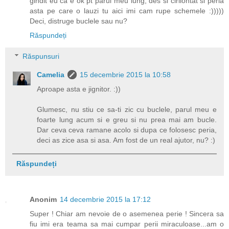
gindit eu ca e ok pt parul meu lung, des si cirliontat si peria
asta pe care o lauzi tu aici imi cam rupe schemele :)))))
Deci, distruge buclele sau nu?
Răspundeți
Răspunsuri
Camelia
15 decembrie 2015 la 10:58
Aproape asta e jignitor. :))
Glumesc, nu stiu ce sa-ti zic cu buclele, parul meu e
foarte lung acum si e greu si nu prea mai am bucle.
Dar ceva ceva ramane acolo si dupa ce folosesc peria,
deci as zice asa si asa. Am fost de un real ajutor, nu? :)
Răspundeți
Anonim
14 decembrie 2015 la 17:12
Super ! Chiar am nevoie de o asemenea perie ! Sincera sa
fiu imi era teama sa mai cumpar perii miraculoase...am o