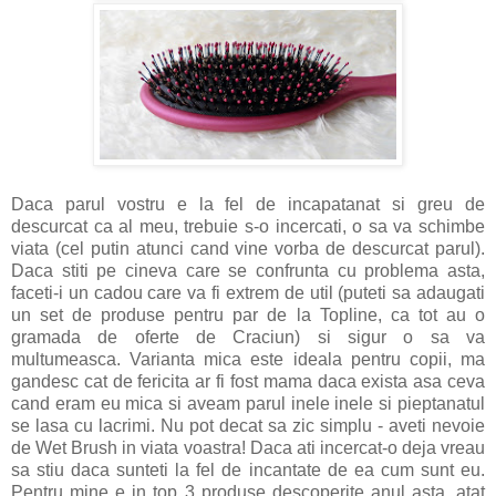
Daca parul vostru e la fel de incapatanat si greu de
descurcat ca al meu, trebuie s-o incercati, o sa va schimbe
viata (cel putin atunci cand vine vorba de descurcat parul).
Daca stiti pe cineva care se confrunta cu problema asta,
faceti-i un cadou care va fi extrem de util (puteti sa adaugati
un set de produse pentru par de la Topline, ca tot au o
gramada de oferte de Craciun) si sigur o sa va
multumeasca. Varianta mica este ideala pentru copii, ma
gandesc cat de fericita ar fi fost mama daca exista asa ceva
cand eram eu mica si aveam parul inele inele si pieptanatul
se lasa cu lacrimi. Nu pot decat sa zic simplu - aveti nevoie
de Wet Brush in viata voastra! Daca ati incercat-o deja vreau
sa stiu daca sunteti la fel de incantate de ea cum sunt eu.
Pentru mine e in top 3 produse descoperite anul asta, atat