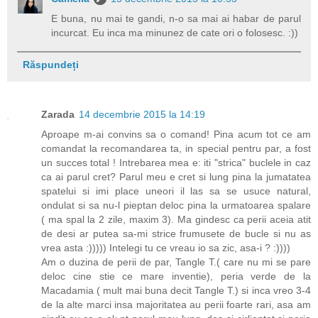
E buna, nu mai te gandi, n-o sa mai ai habar de parul
incurcat. Eu inca ma minunez de cate ori o folosesc. :))
Răspundeți
Zarada
14 decembrie 2015 la 14:19
Aproape m-ai convins sa o comand! Pina acum tot ce am
comandat la recomandarea ta, in special pentru par, a fost
un succes total ! Intrebarea mea e: iti "strica" buclele in caz
ca ai parul cret? Parul meu e cret si lung pina la jumatatea
spatelui si imi place uneori il las sa se usuce natural,
ondulat si sa nu-l pieptan deloc pina la urmatoarea spalare
( ma spal la 2 zile, maxim 3). Ma gindesc ca perii aceia atit
de desi ar putea sa-mi strice frumusete de bucle si nu as
vrea asta :))))) Intelegi tu ce vreau io sa zic, asa-i ? :))))
Am o duzina de perii de par, Tangle T.( care nu mi se pare
deloc cine stie ce mare inventie), peria verde de la
Macadamia ( mult mai buna decit Tangle T.) si inca vreo 3-4
de la alte marci insa majoritatea au perii foarte rari, asa am