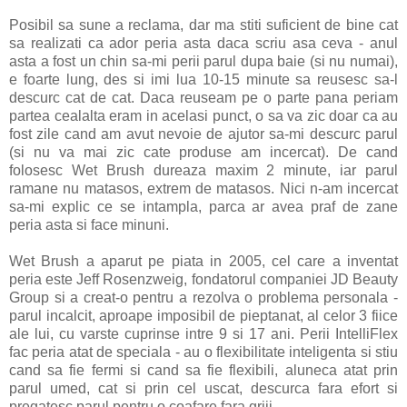
Posibil sa sune a reclama, dar ma stiti suficient de bine cat
sa realizati ca ador peria asta daca scriu asa ceva - anul
asta a fost un chin sa-mi perii parul dupa baie (si nu numai),
e foarte lung, des si imi lua 10-15 minute sa reusesc sa-l
descurc cat de cat. Daca reuseam pe o parte pana periam
partea cealalta eram in acelasi punct, o sa va zic doar ca au
fost zile cand am avut nevoie de ajutor sa-mi descurc parul
(si nu va mai zic cate produse am incercat). De cand
folosesc Wet Brush dureaza maxim 2 minute, iar parul
ramane nu matasos, extrem de matasos. Nici n-am incercat
sa-mi explic ce se intampla, parca ar avea praf de zane
peria asta si face minuni.
Wet Brush a aparut pe piata in 2005, cel care a inventat
peria este Jeff Rosenzweig, fondatorul companiei JD Beauty
Group si a creat-o pentru a rezolva o problema personala -
parul incalcit, aproape imposibil de pieptanat, al celor 3 fiice
ale lui, cu varste cuprinse intre 9 si 17 ani. Perii IntelliFlex
fac peria atat de speciala - au o flexibilitate inteligenta si stiu
cand sa fie fermi si cand sa fie flexibili, aluneca atat prin
parul umed, cat si prin cel uscat, descurca fara efort si
pregatesc parul pentru o coafare fara griji.