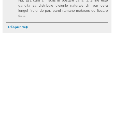
Nu, asa cum am scris in postare varianta Shine este
gandita sa distribuie uleiurile naturale din par de-a
lungul firului de par, parul ramane matasos de fiecare
data.
Răspundeți