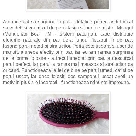
Am incercat sa surprind in poza detaliile periei, astfel incat
sa vedeti si voi mixul de peri clasici si peri de mistret Mongol
(Mongolian Boar TM - sistem patentat), care distribuie
uleiurile naturale din par de-a lungul fiecarui fir de par,
lasand parul neted si stralucitor. Peria este usoara si usor de
manuit, aluneca efectiv prin par, iar eu am ramas surprinsa
de la prima folosire - a trecut imediat prin par, a descurcat
parul perfect, iar parul a ramas mai matasos si stralucitor ca
oricand. Functioneaza la fel de bine pe parul umed, cat si pe
parul uscat, iar daca folositi des samponul uscat aveti un
motiv in plus s-o incercati - functioneaza minunat impreuna.