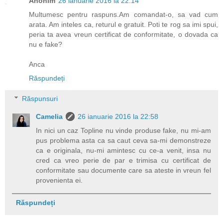
Anonim
26 ianuarie 2016 la 22:14
Multumesc pentru raspuns.Am comandat-o, sa vad cum
arata. Am inteles ca, returul e gratuit. Poti te rog sa imi spui,
peria ta avea vreun certificat de conformitate, o dovada ca
nu e fake?
Anca
Răspundeți
Răspunsuri
Camelia
26 ianuarie 2016 la 22:58
In nici un caz Topline nu vinde produse fake, nu mi-am
pus problema asta ca sa caut ceva sa-mi demonstreze
ca e originala, nu-mi amintesc cu ce-a venit, insa nu
cred ca vreo perie de par e trimisa cu certificat de
conformitate sau documente care sa ateste in vreun fel
provenienta ei.
Răspundeți