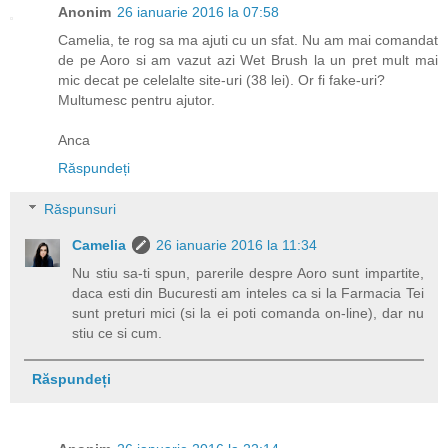
Anonim
26 ianuarie 2016 la 07:58
Camelia, te rog sa ma ajuti cu un sfat. Nu am mai comandat
de pe Aoro si am vazut azi Wet Brush la un pret mult mai
mic decat pe celelalte site-uri (38 lei). Or fi fake-uri?
Multumesc pentru ajutor.
Anca
Răspundeți
Răspunsuri
Camelia
26 ianuarie 2016 la 11:34
Nu stiu sa-ti spun, parerile despre Aoro sunt impartite,
daca esti din Bucuresti am inteles ca si la Farmacia Tei
sunt preturi mici (si la ei poti comanda on-line), dar nu
stiu ce si cum.
Răspundeți