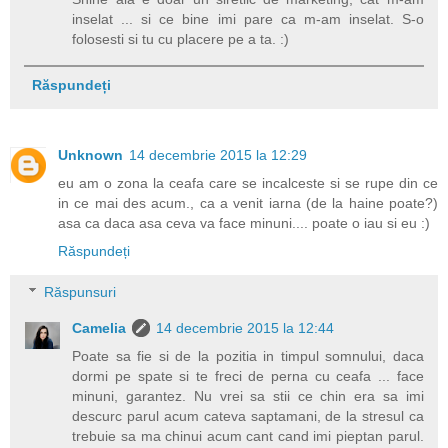
inselat ... si ce bine imi pare ca m-am inselat. S-o
folosesti si tu cu placere pe a ta. :)
Răspundeți
Unknown
14 decembrie 2015 la 12:29
eu am o zona la ceafa care se incalceste si se rupe din ce
in ce mai des acum., ca a venit iarna (de la haine poate?)
asa ca daca asa ceva va face minuni.... poate o iau si eu :)
Răspundeți
Răspunsuri
Camelia
14 decembrie 2015 la 12:44
Poate sa fie si de la pozitia in timpul somnului, daca
dormi pe spate si te freci de perna cu ceafa ... face
minuni, garantez. Nu vrei sa stii ce chin era sa imi
descurc parul acum cateva saptamani, de la stresul ca
trebuie sa ma chinui acum cant cand imi pieptan parul.