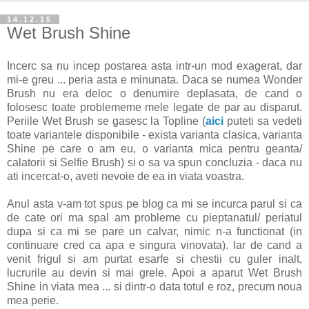
14.12.15
Wet Brush Shine
Incerc sa nu incep postarea asta intr-un mod exagerat, dar
mi-e greu ... peria asta e minunata. Daca se numea Wonder
Brush nu era deloc o denumire deplasata, de cand o
folosesc toate problememe mele legate de par au disparut.
Periile Wet Brush se gasesc la Topline (
aici
puteti sa vedeti
toate variantele disponibile - exista varianta clasica, varianta
Shine pe care o am eu, o varianta mica pentru geanta/
calatorii si Selfie Brush) si o sa va spun concluzia - daca nu
ati incercat-o, aveti nevoie de ea in viata voastra.
Anul asta v-am tot spus pe blog ca mi se incurca parul si ca
de cate ori ma spal am probleme cu pieptanatul/ periatul
dupa si ca mi se pare un calvar, nimic n-a functionat (in
continuare cred ca apa e singura vinovata). Iar de cand a
venit frigul si am purtat esarfe si chestii cu guler inalt,
lucrurile au devin si mai grele. Apoi a aparut Wet Brush
Shine in viata mea ... si dintr-o data totul e roz, precum noua
mea perie.