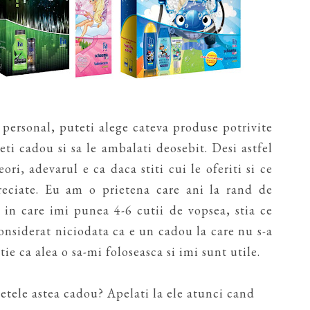
i personal, puteti alege cateva produse potrivite
eti cadou si sa le ambalati deosebit. Desi astfel
ri, adevarul e ca daca stiti cui le oferiti si ce
preciate. Eu am o prietena care ani la rand de
in care imi punea 4-6 cutii de vopsea, stia ce
considerat niciodata ca e un cadou la care nu s-a
ie ca alea o sa-mi foloseasca si imi sunt utile.
etele astea cadou? Apelati la ele atunci cand