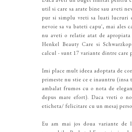
util si care sa arate bine sau aveti n
pur si simplu vreti sa luati lucruri
nevoie sa va bateti capu', mai ales c
nu aveti o relatie atat de apropiata 
Henkel Beauty Care si Schwarzkopf
calcul - sunt 17 variante dintre care 
Imi place mult ideea adoptata de com
primeste nu stie ce e inauntru (insa 
ambalat frumos cu o nota de elegant
depus mare efort). Daca vreti o no
eticheta/ felicitare cu un mesaj pers
Eu am mai jos doua variante de l