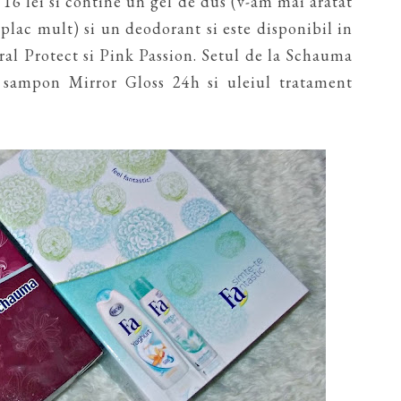
 16 lei si contine un gel de dus (v-am mai aratat
 plac mult) si un deodorant si este disponibil in
ral Protect si Pink Passion. Setul de la Schauma
n sampon Mirror Gloss 24h si uleiul tratament