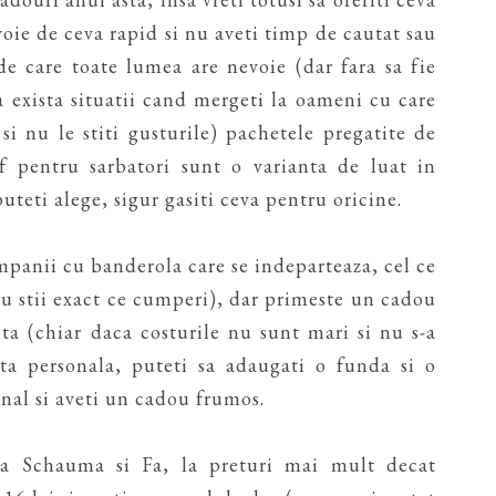
evoie de ceva rapid si nu aveti timp de cautat sau
 de care toate lumea are nevoie (dar fara sa fie
a exista situatii cand mergeti la oameni cu care
si nu le stiti gusturile) pachetele pregatite de
 pentru sarbatori sunt o varianta de luat in
puteti alege, sigur gasiti ceva pentru oricine.
panii cu banderola care se indeparteaza, cel ce
tu stii exact ce cumperi), dar primeste un cadou
a (chiar daca costurile nu sunt mari si nu s-a
ta personala, puteti sa adaugati o funda si o
onal si aveti un cadou frumos.
a Schauma si Fa, la preturi mai mult decat