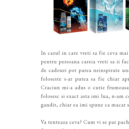
In cazul in care vreti sa fie ceva ma
pentru persoana careia vreti sa ii fac
de cadouri pot parea neinspirate uneo
foloseste s-ar putea sa fie chiar a
Craciun mi-a adus o cutie frumoasa 
folosesc si exact asta imi lua, n-am 
gandit, chiar ea imi spune ca macar st
Va tenteaza ceva? Cum vi se par pach