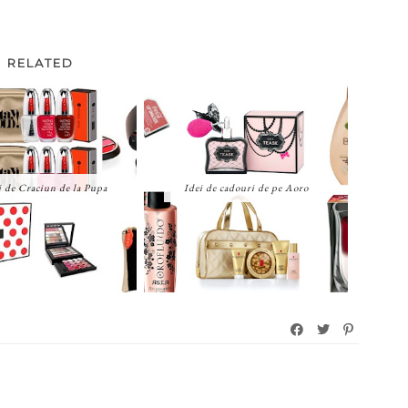
RELATED
 de Craciun de la Pupa
Idei de cadouri de pe Aoro