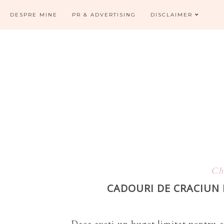
DESPRE MINE
PR & ADVERTISING
DISCLAIMER
Ch
CADOURI DE CRACIUN
Daca aveti un buget limitat pentru cad