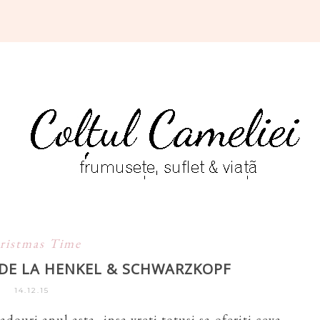
ristmas Time
 DE LA HENKEL & SCHWARZKOPF
14.12.15
ouri anul asta, insa vreti totusi sa oferiti ceva