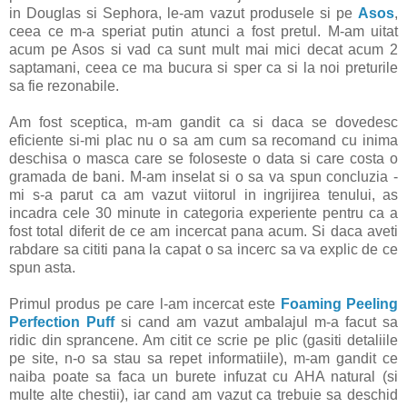
in Douglas si Sephora, le-am vazut produsele si pe
Asos
,
ceea ce m-a speriat putin atunci a fost pretul. M-am uitat
acum pe Asos si vad ca sunt mult mai mici decat acum 2
saptamani, ceea ce ma bucura si sper ca si la noi preturile
sa fie rezonabile.
Am fost sceptica, m-am gandit ca si daca se dovedesc
eficiente si-mi plac nu o sa am cum sa recomand cu inima
deschisa o masca care se foloseste o data si care costa o
gramada de bani. M-am inselat si o sa va spun concluzia -
mi s-a parut ca am vazut viitorul in ingrijirea tenului, as
incadra cele 30 minute in categoria experiente pentru ca a
fost total diferit de ce am incercat pana acum. Si daca aveti
rabdare sa cititi pana la capat o sa incerc sa va explic de ce
spun asta.
Primul produs pe care l-am incercat este
Foaming Peeling
Perfection Puff
si cand am vazut ambalajul m-a facut sa
ridic din sprancene. Am citit ce scrie pe plic (gasiti detaliile
pe site, n-o sa stau sa repet informatiile), m-am gandit ce
naiba poate sa faca un burete infuzat cu AHA natural (si
multe alte chestii), iar cand am vazut ca trebuie sa deschid