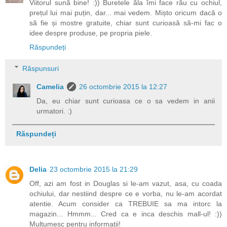
Viitorul sună bine! :)) Buretele ăla îmi face rău cu ochiul,
prețul lui mai puțin, dar... mai vedem. Mișto oricum dacă o
să fie și mostre gratuite, chiar sunt curioasă să-mi fac o
idee despre produse, pe propria piele.
Răspundeți
Răspunsuri
Camelia
26 octombrie 2015 la 12:27
Da, eu chiar sunt curioasa ce o sa vedem in anii
urmatori. :)
Răspundeți
Delia
23 octombrie 2015 la 21:29
Off, azi am fost in Douglas si le-am vazut, asa, cu coada
ochiului, dar nestiind despre ce e vorba, nu le-am acordat
atentie. Acum consider ca TREBUIE sa ma intorc la
magazin... Hmmm... Cred ca e inca deschis mall-ul! :))
Multumesc pentru informatii!