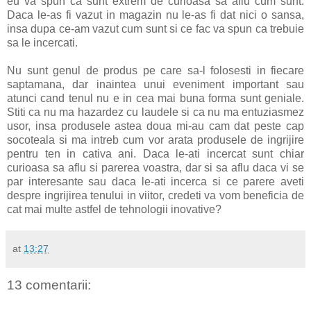
eu va spun ca sunt extrem de curioasa sa aflu cum sunt.
Daca le-as fi vazut in magazin nu le-as fi dat nici o sansa,
insa dupa ce-am vazut cum sunt si ce fac va spun ca trebuie
sa le incercati.
Nu sunt genul de produs pe care sa-l folosesti in fiecare
saptamana, dar inaintea unui eveniment important sau
atunci cand tenul nu e in cea mai buna forma sunt geniale.
Stiti ca nu ma hazardez cu laudele si ca nu ma entuziasmez
usor, insa produsele astea doua mi-au cam dat peste cap
socoteala si ma intreb cum vor arata produsele de ingrijire
pentru ten in cativa ani. Daca le-ati incercat sunt chiar
curioasa sa aflu si parerea voastra, dar si sa aflu daca vi se
par interesante sau daca le-ati incerca si ce parere aveti
despre ingrijirea tenului in viitor, credeti va vom beneficia de
cat mai multe astfel de tehnologii inovative?
at
13:27
13 comentarii: