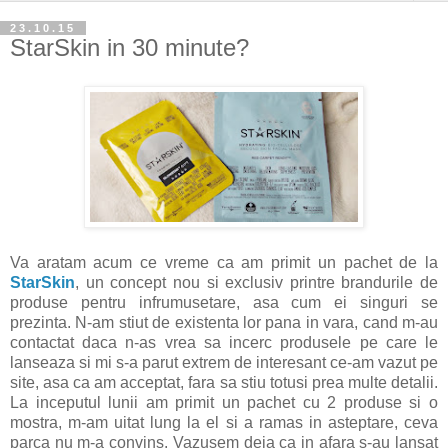
23.10.15
StarSkin in 30 minute?
Va aratam acum ce vreme ca am primit un pachet de la
StarSkin
, un concept nou si exclusiv printre brandurile de
produse pentru infrumusetare, asa cum ei singuri se
prezinta. N-am stiut de existenta lor pana in vara, cand m-au
contactat daca n-as vrea sa incerc produsele pe care le
lanseaza si mi s-a parut extrem de interesant ce-am vazut pe
site, asa ca am acceptat, fara sa stiu totusi prea multe detalii.
La inceputul lunii am primit un pachet cu 2 produse si o
mostra, m-am uitat lung la el si a ramas in asteptare, ceva
parca nu m-a convins. Vazusem deja ca in afara s-au lansat