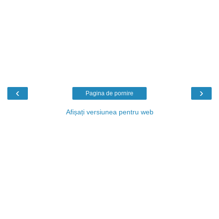
‹
›
Pagina de pornire
Afișați versiunea pentru web