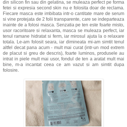
din silicon fin sau din gelatina, se muleaza perfect pe forma
fetei si expresia second skin nu e folosita doar de reclama.
Fiecare masca este imbibata intr-o cantitate mare de serum
si vine protejata de 2 folii transparente, care se indeparteaza
inainte de a folosi masca. Senzatia pe ten este foarte misto,
usor racoritoare si relaxanta, masca se muleaza perfect, iar
tenul ramane hidratat si ferm, iar mirosul ajuta la o relaxare
totala. Le-am folosit seara, iar dimineata mi-am simtit tenul
altfel decat pana acum - mult mai curat (intr-un mod extrem
de placut si greu de descris), foarte luminos, produsele au
intrat in piele mult mai usor, fondul de ten a aratat mult mai
bine, m-a incantat ceea ce am vazut si am simtit dupa
folosire.