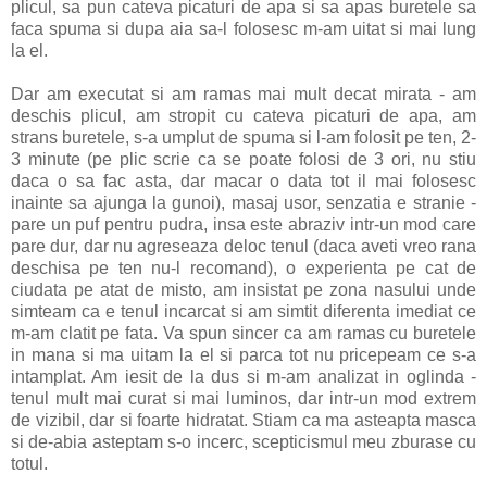
plicul, sa pun cateva picaturi de apa si sa apas buretele sa
faca spuma si dupa aia sa-l folosesc m-am uitat si mai lung
la el.
Dar am executat si am ramas mai mult decat mirata - am
deschis plicul, am stropit cu cateva picaturi de apa, am
strans buretele, s-a umplut de spuma si l-am folosit pe ten, 2-
3 minute (pe plic scrie ca se poate folosi de 3 ori, nu stiu
daca o sa fac asta, dar macar o data tot il mai folosesc
inainte sa ajunga la gunoi), masaj usor, senzatia e stranie -
pare un puf pentru pudra, insa este abraziv intr-un mod care
pare dur, dar nu agreseaza deloc tenul (daca aveti vreo rana
deschisa pe ten nu-l recomand), o experienta pe cat de
ciudata pe atat de misto, am insistat pe zona nasului unde
simteam ca e tenul incarcat si am simtit diferenta imediat ce
m-am clatit pe fata. Va spun sincer ca am ramas cu buretele
in mana si ma uitam la el si parca tot nu pricepeam ce s-a
intamplat. Am iesit de la dus si m-am analizat in oglinda -
tenul mult mai curat si mai luminos, dar intr-un mod extrem
de vizibil, dar si foarte hidratat. Stiam ca ma asteapta masca
si de-abia asteptam s-o incerc, scepticismul meu zburase cu
totul.