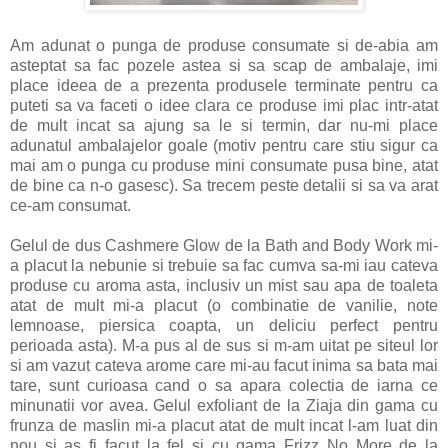
Am adunat o punga de produse consumate si de-abia am
asteptat sa fac pozele astea si sa scap de ambalaje, imi
place ideea de a prezenta produsele terminate pentru ca
puteti sa va faceti o idee clara ce produse imi plac intr-atat
de mult incat sa ajung sa le si termin, dar nu-mi place
adunatul ambalajelor goale (motiv pentru care stiu sigur ca
mai am o punga cu produse mini consumate pusa bine, atat
de bine ca n-o gasesc). Sa trecem peste detalii si sa va arat
ce-am consumat.
Gelul de dus Cashmere Glow de la Bath and Body Work mi-
a placut la nebunie si trebuie sa fac cumva sa-mi iau cateva
produse cu aroma asta, inclusiv un mist sau apa de toaleta
atat de mult mi-a placut (o combinatie de vanilie, note
lemnoase, piersica coapta, un deliciu perfect pentru
perioada asta). M-a pus al de sus si m-am uitat pe siteul lor
si am vazut cateva arome care mi-au facut inima sa bata mai
tare, sunt curioasa cand o sa apara colectia de iarna ce
minunatii vor avea. Gelul exfoliant de la Ziaja din gama cu
frunza de maslin mi-a placut atat de mult incat l-am luat din
nou si as fi facut la fel si cu gama Frizz No More de la