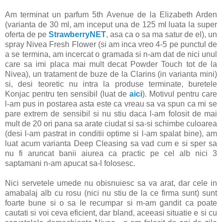
Am terminat un parfum 5th Avenue de la Elizabeth Arden
(varianta de 30 ml, am inceput una de 125 ml luata la super
oferta de pe
StrawberryNET
, asa ca o sa ma satur de el), un
spray Nivea Fresh Flower (si am inca vreo 4-5 pe punctul de
a se termina, am incercat o gramada si n-am dat de nici unul
care sa imi placa mai mult decat Powder Touch tot de la
Nivea), un tratament de buze de la Clarins (in varianta mini)
si, desi teoretic nu intra la produse terminate, buretele
Konjac pentru ten sensibil (luat de
aici
). Motivul pentru care
l-am pus in postarea asta este ca vreau sa va spun ca mi se
pare extrem de sensibil si nu stiu daca l-am folosit de mai
mult de 20 ori pana sa arate ciudat si sa-si schimbe culoarea
(desi l-am pastrat in conditii optime si l-am spalat bine), am
luat acum varianta Deep Cleasing sa vad cum e si sper sa
nu fi aruncat banii aiurea ca practic pe cel alb nici 3
saptamani n-am apucat sa-l folosesc.
Nici servetele umede nu obisnuiesc sa va arat, dar cele in
amabalaj alb cu rosu (nici nu stiu de la ce firma sunt) sunt
foarte bune si o sa le recumpar si m-am gandit ca poate
cautati si voi ceva eficient, dar bland, aceeasi situatie e si cu