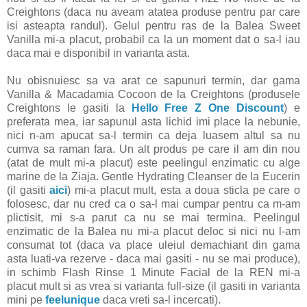
Creightons (daca nu aveam atatea produse pentru par care
isi asteapta randul). Gelul pentru ras de la Balea Sweet
Vanilla mi-a placut, probabil ca la un moment dat o sa-l iau
daca mai e disponibil in varianta asta.
Nu obisnuiesc sa va arat ce sapunuri termin, dar gama
Vanilla & Macadamia Cocoon de la Creightons (produsele
Creightons le gasiti la
Hello Free Z One Discount
) e
preferata mea, iar sapunul asta lichid imi place la nebunie,
nici n-am apucat sa-l termin ca deja luasem altul sa nu
cumva sa raman fara. Un alt produs pe care il am din nou
(atat de mult mi-a placut) este peelingul enzimatic cu alge
marine de la Ziaja. Gentle Hydrating Cleanser de la Eucerin
(il gasiti
aici
) mi-a placut mult, esta a doua sticla pe care o
folosesc, dar nu cred ca o sa-l mai cumpar pentru ca m-am
plictisit, mi s-a parut ca nu se mai termina. Peelingul
enzimatic de la Balea nu mi-a placut deloc si nici nu l-am
consumat tot (daca va place uleiul demachiant din gama
asta luati-va rezerve - daca mai gasiti - nu se mai produce),
in schimb Flash Rinse 1 Minute Facial de la REN mi-a
placut mult si as vrea si varianta full-size (il gasiti in varianta
mini pe
feelunique
daca vreti sa-l incercati).