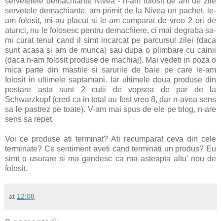
servetelele demachiante Nivea - n-am folosit de ani de zile
servetele demachiante, am primit de la Nivea un pachet, le-
am folosit, mi-au placut si le-am cumparat de vreo 2 ori de
atunci, nu le folosesc pentru demachiere, ci mai degraba sa-
mi curat tenul cand il simt incarcat pe parcursul zilei (daca
sunt acasa si am de munca) sau dupa o plimbare cu cainii
(daca n-am folosit produse de machiaj). Mai vedeti in poza o
mica parte din mastile si sarurile de baie pe care le-am
folosit in ultimele saptamani. Iar ultimele doua produse din
postare asta sunt 2 cutii de vopsea de par de la
Schwarzkopf (cred ca in total au fost vreo 8, dar n-avea sens
sa le pastrez pe toate). V-am mai spus de ele pe blog, n-are
sens sa repet.
Voi ce produse ati terminat? Ati recumparat ceva din cele
terminate? Ce sentiment aveti cand terminati un produs? Eu
simt o usurare si ma gandesc ca ma asteapta altu' nou de
folosit.
at
12:08