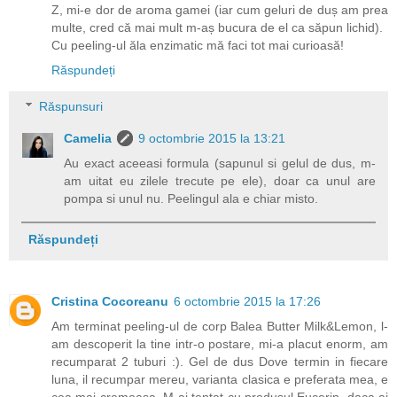
Z, mi-e dor de aroma gamei (iar cum geluri de duș am prea
multe, cred că mai mult m-aș bucura de el ca săpun lichid).
Cu peeling-ul ăla enzimatic mă faci tot mai curioasă!
Răspundeți
Răspunsuri
Camelia
9 octombrie 2015 la 13:21
Au exact aceeasi formula (sapunul si gelul de dus, m-
am uitat eu zilele trecute pe ele), doar ca unul are
pompa si unul nu. Peelingul ala e chiar misto.
Răspundeți
Cristina Cocoreanu
6 octombrie 2015 la 17:26
Am terminat peeling-ul de corp Balea Butter Milk&Lemon, l-
am descoperit la tine intr-o postare, mi-a placut enorm, am
recumparat 2 tuburi :). Gel de dus Dove termin in fiecare
luna, il recumpar mereu, varianta clasica e preferata mea, e
cea mai cremoasa. M-ai tentat cu produsul Eucerin, daca ai