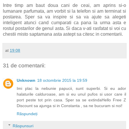
Intre timp am baut doua cani de ceai, am aprins si-o
lumanare parfumata, am vorbit si la telefon si am terminat si
postarea. Sper sa va inspire si sa va ajute sa alegeti
inteligent atunci cand cumparati ca pana la urma asta e
rostul postarilor de genul asta. Si daca v-ati rasfatat si voi cu
chestii misto saptamana asta astept sa citesc in comentarii.
at
19:08
31 de comentarii:
Unknown
18 octombrie 2015 la 19:59
Imi plac la nebunie papucii, sunt superbi. Si eu ador
halaturile calduroase, am si eu unul pufos si usor care il
port peste tot prin casa. Sper sa se extindaHello Free Z
Discount sa ajunga si in Constanta , sa ne bucuram si noi!
Răspundeți
Răspunsuri