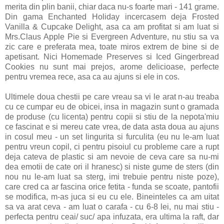
merita din plin banii, chiar daca nu-s foarte mari - 141 grame.
Din gama Enchanted Holiday incercasem deja Frosted
Vanilla & Cupcake Delight, asa ca am profitat si am luat si
Mrs.Claus Apple Pie si Evergreen Adventure, nu stiu sa va
zic care e preferata mea, toate miros extrem de bine si de
apetisant. Nici Homemade Preserves si Iced Gingerbread
Cookies nu sunt mai prejos, arome delicioase, perfecte
pentru vremea rece, asa ca au ajuns si ele in cos.
Ultimele doua chestii pe care vreau sa vi le arat n-au treaba
cu ce cumpar eu de obicei, insa in magazin sunt o gramada
de produse (cu licenta) pentru copii si stiu de la nepota'miu
ce fascinat e si mereu cate vrea, de data asta doua au ajuns
in cosul meu - un set lingurita si furculita (eu nu le-am luat
pentru vreun copil, ci pentru pisoiul cu probleme care a rupt
deja cateva de plastic si am nevoie de ceva care sa nu-mi
dea emotii de cate ori il hranesc) si niste gume de sters (din
nou nu le-am luat sa sterg, imi trebuie pentru niste poze),
care cred ca ar fascina orice fetita - funda se scoate, pantofii
se modifica, m-as juca si eu cu ele. Bineinteles ca am uitat
sa va arat ceva - am luat o carafa - cu 6-8 lei, nu mai stiu -
perfecta pentru ceai/ suc/ apa infuzata, era ultima la raft, dar