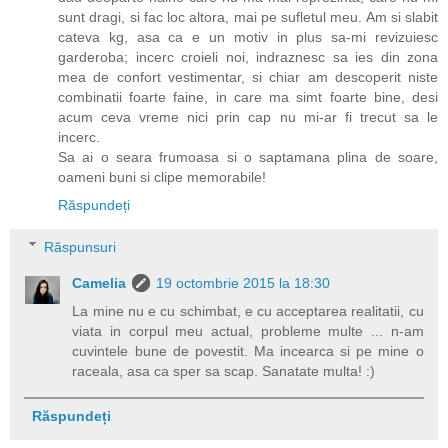
sunt dragi, si fac loc altora, mai pe sufletul meu. Am si slabit
cateva kg, asa ca e un motiv in plus sa-mi revizuiesc
garderoba; incerc croieli noi, indraznesc sa ies din zona
mea de confort vestimentar, si chiar am descoperit niste
combinatii foarte faine, in care ma simt foarte bine, desi
acum ceva vreme nici prin cap nu mi-ar fi trecut sa le
incerc.
Sa ai o seara frumoasa si o saptamana plina de soare,
oameni buni si clipe memorabile!
Răspundeți
Răspunsuri
Camelia
19 octombrie 2015 la 18:30
La mine nu e cu schimbat, e cu acceptarea realitatii, cu
viata in corpul meu actual, probleme multe ... n-am
cuvintele bune de povestit. Ma incearca si pe mine o
raceala, asa ca sper sa scap. Sanatate multa! :)
Răspundeți