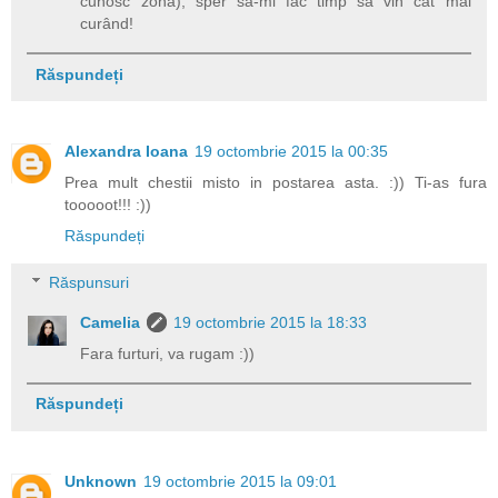
cunosc zona), sper să-mi fac timp să vin cât mai
curând!
Răspundeți
Alexandra Ioana
19 octombrie 2015 la 00:35
Prea mult chestii misto in postarea asta. :)) Ti-as fura
tooooot!!! :))
Răspundeți
Răspunsuri
Camelia
19 octombrie 2015 la 18:33
Fara furturi, va rugam :))
Răspundeți
Unknown
19 octombrie 2015 la 09:01