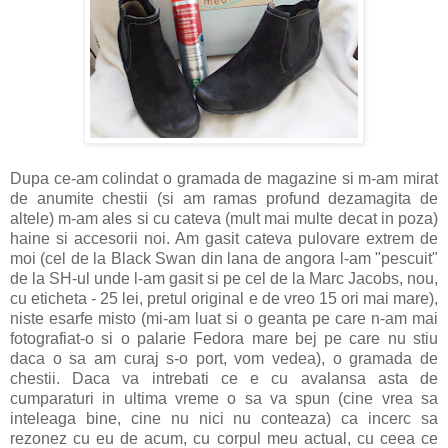
Dupa ce-am colindat o gramada de magazine si m-am mirat
de anumite chestii (si am ramas profund dezamagita de
altele) m-am ales si cu cateva (mult mai multe decat in poza)
haine si accesorii noi. Am gasit cateva pulovare extrem de
moi (cel de la Black Swan din lana de angora l-am "pescuit"
de la SH-ul unde l-am gasit si pe cel de la Marc Jacobs, nou,
cu eticheta - 25 lei, pretul original e de vreo 15 ori mai mare),
niste esarfe misto (mi-am luat si o geanta pe care n-am mai
fotografiat-o si o palarie Fedora mare bej pe care nu stiu
daca o sa am curaj s-o port, vom vedea), o gramada de
chestii. Daca va intrebati ce e cu avalansa asta de
cumparaturi in ultima vreme o sa va spun (cine vrea sa
inteleaga bine, cine nu nici nu conteaza) ca incerc sa
rezonez cu eu de acum, cu corpul meu actual, cu ceea ce