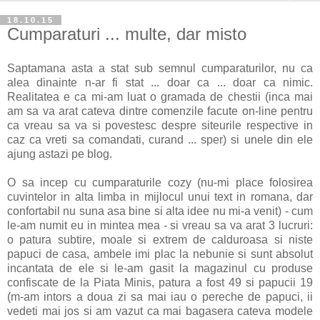
18.10.15
Cumparaturi ... multe, dar misto
Saptamana asta a stat sub semnul cumparaturilor, nu ca
alea dinainte n-ar fi stat ... doar ca ... doar ca nimic.
Realitatea e ca mi-am luat o gramada de chestii (inca mai
am sa va arat cateva dintre comenzile facute on-line pentru
ca vreau sa va si povestesc despre siteurile respective in
caz ca vreti sa comandati, curand ... sper) si unele din ele
ajung astazi pe blog.
O sa incep cu cumparaturile cozy (nu-mi place folosirea
cuvintelor in alta limba in mijlocul unui text in romana, dar
confortabil nu suna asa bine si alta idee nu mi-a venit) - cum
le-am numit eu in mintea mea - si vreau sa va arat 3 lucruri:
o patura subtire, moale si extrem de calduroasa si niste
papuci de casa, ambele imi plac la nebunie si sunt absolut
incantata de ele si le-am gasit la magazinul cu produse
confiscate de la Piata Minis, patura a fost 49 si papucii 19
(m-am intors a doua zi sa mai iau o pereche de papuci, ii
vedeti mai jos si am vazut ca mai bagasera cateva modele