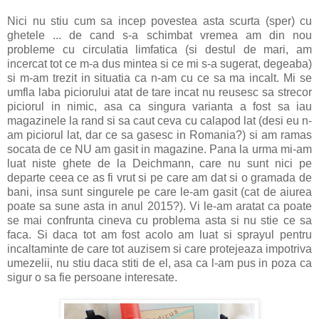
Nici nu stiu cum sa incep povestea asta scurta (sper) cu
ghetele ... de cand s-a schimbat vremea am din nou
probleme cu circulatia limfatica (si destul de mari, am
incercat tot ce m-a dus mintea si ce mi s-a sugerat, degeaba)
si m-am trezit in situatia ca n-am cu ce sa ma incalt. Mi se
umfla laba piciorului atat de tare incat nu reusesc sa strecor
piciorul in nimic, asa ca singura varianta a fost sa iau
magazinele la rand si sa caut ceva cu calapod lat (desi eu n-
am piciorul lat, dar ce sa gasesc in Romania?) si am ramas
socata de ce NU am gasit in magazine. Pana la urma mi-am
luat niste ghete de la Deichmann, care nu sunt nici pe
departe ceea ce as fi vrut si pe care am dat si o gramada de
bani, insa sunt singurele pe care le-am gasit (cat de aiurea
poate sa sune asta in anul 2015?). Vi le-am aratat ca poate
se mai confrunta cineva cu problema asta si nu stie ce sa
faca. Si daca tot am fost acolo am luat si sprayul pentru
incaltaminte de care tot auzisem si care protejeaza impotriva
umezelii, nu stiu daca stiti de el, asa ca l-am pus in poza ca
sigur o sa fie persoane interesate.