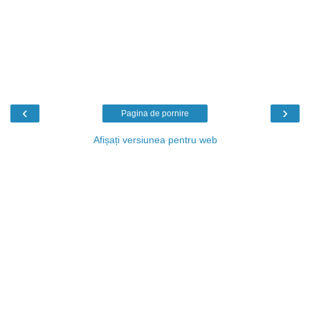
‹
›
Pagina de pornire
Afișați versiunea pentru web