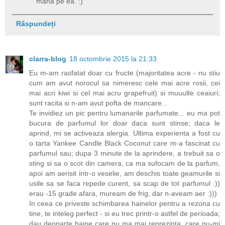
mana pe ea. :)
Răspundeți
clarra-blog
18 octombrie 2015 la 21:33
Eu m-am rasfatat doar cu fructe (majoritatea acre - nu stiu
cum am avut norocul sa nimeresc cele mai acre rosii, cei
mai acri kiwi si cel mai acru grapefruit) si muuulte ceaiuri;
sunt racita si n-am avut pofta de mancare...
Te invidiez un pic pentru lumanarile parfumate... eu ma pot
bucura de parfumul lor doar daca sunt stinse; daca le
aprind, mi se activeaza alergia. Ultima experienta a fost cu
o tarta Yankee Candle Black Coconut care m-a fascinat cu
parfumul sau; dupa 3 minute de la aprindere, a trebuit sa o
sting si sa o scot din camera, ca ma sufocam de la parfum,
apoi am aerisit intr-o veselie, am deschis toate geamurile si
usile sa se faca repede curent, sa scap de tot parfumul :))
erau -15 grade afara, muream de frig, dar n-aveam aer :)))
In ceea ce priveste schimbarea hainelor pentru a rezona cu
tine, te inteleg perfect - si eu trec printr-o astfel de perioada;
dau deoparte haine care nu ma mai reprezinta, care nu-mi