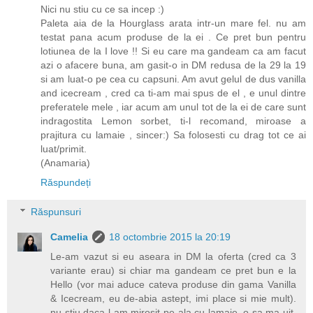
Nici nu stiu cu ce sa incep :)
Paleta aia de la Hourglass arata intr-un mare fel. nu am
testat pana acum produse de la ei . Ce pret bun pentru
lotiunea de la I love !! Si eu care ma gandeam ca am facut
azi o afacere buna, am gasit-o in DM redusa de la 29 la 19
si am luat-o pe cea cu capsuni. Am avut gelul de dus vanilla
and icecream , cred ca ti-am mai spus de el , e unul dintre
preferatele mele , iar acum am unul tot de la ei de care sunt
indragostita Lemon sorbet, ti-l recomand, miroase a
prajitura cu lamaie , sincer:) Sa folosesti cu drag tot ce ai
luat/primit.
(Anamaria)
Răspundeți
Răspunsuri
Camelia
18 octombrie 2015 la 20:19
Le-am vazut si eu aseara in DM la oferta (cred ca 3
variante erau) si chiar ma gandeam ce pret bun e la
Hello (vor mai aduce cateva produse din gama Vanilla
& Icecream, eu de-abia astept, imi place si mie mult).
nu stiu daca l-am mirosit pe ala cu lamaie, o sa ma uit.