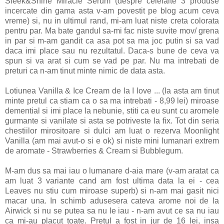
Sleek&Shine Miracle Serum (despre celelalte 3 produse
incercate din gama asta v-am povestit pe blog acum ceva
vreme) si, nu in ultimul rand, mi-am luat niste creta colorata
pentru par. Ma bate gandul sa-mi fac niste suvite mov/ grena
in par si m-am gandit ca asa pot sa ma joc putin si sa vad
daca imi place sau nu rezultatul. Daca-s bune de ceva va
spun si va arat si cum se vad pe par. Nu ma intrebati de
preturi ca n-am tinut minte nimic de data asta.
Lotiunea Vanilla & Ice Cream de la I love ... (la asta am tinut
minte pretul ca stiam ca o sa ma intrebati - 8,99 lei) miroase
demential si imi place la nebunie, stiti ca eu sunt cu aromele
gurmante si vanilate si asta se potriveste la fix. Tot din seria
chestiilor mirositoare si dulci am luat o rezerva Moonlight
Vanilla (am mai avut-o si e ok) si niste mini lumanari extrem
de aromate - Strawberries & Cream si Bubblegum.
M-am dus sa mai iau o lumanare d-aia mare (v-am aratat ca
am luat 3 variante cand am fost ultima data la ei - cea
Leaves nu stiu cum miroase superb) si n-am mai gasit nici
macar una. In schimb adusesera cateva arome noi de la
Airwick si nu se putea sa nu le iau - n-am avut ce sa nu iau
ca mi-au placut toate. Pretul a fost in jur de 16 lei, insa