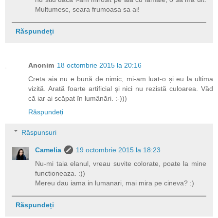
Multumesc, seara frumoasa sa ai!
Răspundeți
Anonim
18 octombrie 2015 la 20:16
Creta aia nu e bună de nimic, mi-am luat-o și eu la ultima
vizită. Arată foarte artificial și nici nu rezistă culoarea. Văd
că iar ai scăpat în lumânări. :-)))
Răspundeți
Răspunsuri
Camelia
19 octombrie 2015 la 18:23
Nu-mi taia elanul, vreau suvite colorate, poate la mine
functioneaza. :))
Mereu dau iama in lumanari, mai mira pe cineva? :)
Răspundeți