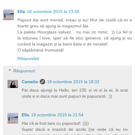
Ella
18 octombrie 2015 la 23:50
Papucii ăia sunt mortali, vreau și eu! Mor de ciudă că-mi e
foarte greu să ajung la magazinul ăla.
La paleta Hourglass salivez... nu mai zic nimic. :)) La fel și
la loțiunea I love, sper să fie stoc generos, că ajung și eu
curând la magazin și la banii ăștia e de neratat!
O săptămână frumoasă!
Răspundeți
Răspunsuri
Camelia
19 octombrie 2015 la 18:32
Pai daca ajungi la Hello, ieri 235 si vii si la ei, iti arat
unde e si daca mai sunt papuci te papucesti. :))
Ella
19 octombrie 2015 la 21:54
Hai că ai fost tare cu papucitul! :))))
Super dacă e mașină de acolo (se vede că eu nu