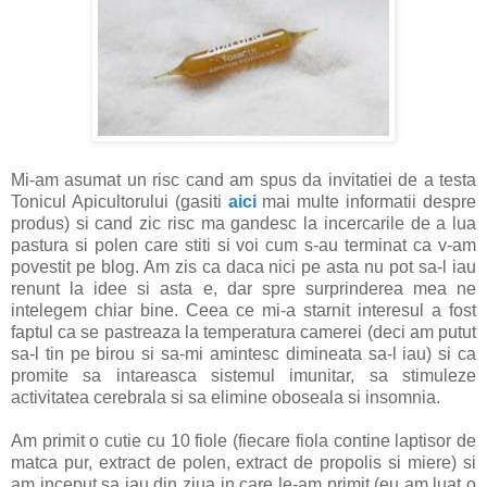
Mi-am asumat un risc cand am spus da invitatiei de a testa
Tonicul Apicultorului (gasiti
aici
mai multe informatii despre
produs) si cand zic risc ma gandesc la incercarile de a lua
pastura si polen care stiti si voi cum s-au terminat ca v-am
povestit pe blog. Am zis ca daca nici pe asta nu pot sa-l iau
renunt la idee si asta e, dar spre surprinderea mea ne
intelegem chiar bine. Ceea ce mi-a starnit interesul a fost
faptul ca se pastreaza la temperatura camerei (deci am putut
sa-l tin pe birou si sa-mi amintesc dimineata sa-l iau) si ca
promite sa intareasca sistemul imunitar, sa stimuleze
activitatea cerebrala si sa elimine oboseala si insomnia.
Am primit o cutie cu 10 fiole (fiecare fiola contine laptisor de
matca pur, extract de polen, extract de propolis si miere) si
am inceput sa iau din ziua in care le-am primit (eu am luat o