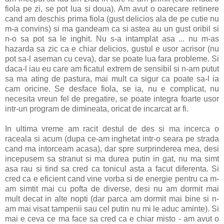
fiola pe zi, se pot lua si doua). Am avut o oarecare retinere
cand am deschis prima fiola (gust delicios ala de pe cutie nu
m-a convins) si ma gandeam ca si astea au un gust oribil si
n-o sa pot sa le inghit. Nu s-a intamplat asa ... nu m-as
hazarda sa zic ca e chiar delicios, gustul e usor acrisor (nu
pot sa-l aseman cu ceva), dar se poate lua fara probleme. Si
daca-l iau eu care am ficatul extrem de sensibil si n-am putut
sa ma ating de pastura, mai mult ca sigur ca poate sa-l ia
cam oricine. Se desface fiola, se ia, nu e complicat, nu
necesita vreun fel de pregatire, se poate integra foarte usor
intr-un program de dimineata, oricat de incarcat ar fi.
In ultima vreme am racit destul de des si ma incerca o
raceala si acum (dupa ce-am inghetat intr-o seara pe strada
cand ma intorceam acasa), dar spre surprinderea mea, desi
incepusem sa stranut si ma durea putin in gat, nu ma simt
asa rau si tind sa cred ca tonicul asta a facut diferenta. Si
cred ca e eficient cand vine vorba si de energie pentru ca m-
am simtit mai cu pofta de diverse, desi nu am dormit mai
mult decat in alte nopti (dar parca am dormit mai bine si n-
am mai visat tampenii sau cel putin nu mi le aduc aminte). Si
mai e ceva ce ma face sa cred ca e chiar misto - am avut o