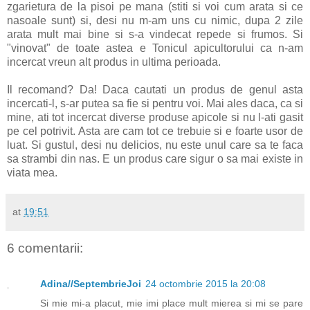
zgarietura de la pisoi pe mana (stiti si voi cum arata si ce
nasoale sunt) si, desi nu m-am uns cu nimic, dupa 2 zile
arata mult mai bine si s-a vindecat repede si frumos. Si
"vinovat" de toate astea e Tonicul apicultorului ca n-am
incercat vreun alt produs in ultima perioada.
Il recomand? Da! Daca cautati un produs de genul asta
incercati-l, s-ar putea sa fie si pentru voi. Mai ales daca, ca si
mine, ati tot incercat diverse produse apicole si nu l-ati gasit
pe cel potrivit. Asta are cam tot ce trebuie si e foarte usor de
luat. Si gustul, desi nu delicios, nu este unul care sa te faca
sa strambi din nas. E un produs care sigur o sa mai existe in
viata mea.
at
19:51
6 comentarii:
Adina//SeptembrieJoi
24 octombrie 2015 la 20:08
Si mie mi-a placut, mie imi place mult mierea si mi se pare