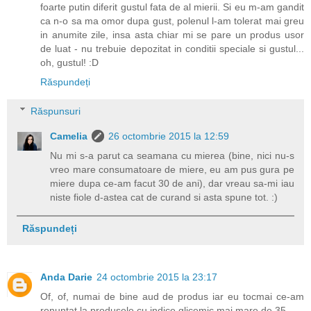
foarte putin diferit gustul fata de al mierii. Si eu m-am gandit
ca n-o sa ma omor dupa gust, polenul l-am tolerat mai greu
in anumite zile, insa asta chiar mi se pare un produs usor
de luat - nu trebuie depozitat in conditii speciale si gustul...
oh, gustul! :D
Răspundeți
Răspunsuri
Camelia
26 octombrie 2015 la 12:59
Nu mi s-a parut ca seamana cu mierea (bine, nici nu-s
vreo mare consumatoare de miere, eu am pus gura pe
miere dupa ce-am facut 30 de ani), dar vreau sa-mi iau
niste fiole d-astea cat de curand si asta spune tot. :)
Răspundeți
Anda Darie
24 octombrie 2015 la 23:17
Of, of, numai de bine aud de produs iar eu tocmai ce-am
renunțat la produsele cu indice glicemic mai mare de 35.