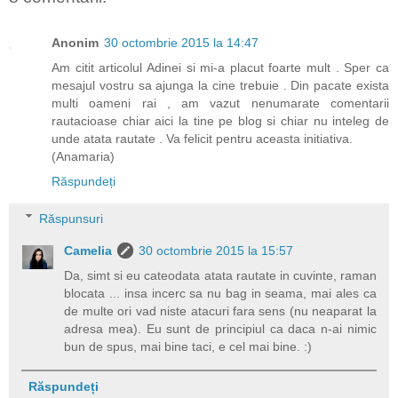
Anonim
30 octombrie 2015 la 14:47
Am citit articolul Adinei si mi-a placut foarte mult . Sper ca
mesajul vostru sa ajunga la cine trebuie . Din pacate exista
multi oameni rai , am vazut nenumarate comentarii
rautacioase chiar aici la tine pe blog si chiar nu inteleg de
unde atata rautate . Va felicit pentru aceasta initiativa.
(Anamaria)
Răspundeți
Răspunsuri
Camelia
30 octombrie 2015 la 15:57
Da, simt si eu cateodata atata rautate in cuvinte, raman
blocata ... insa incerc sa nu bag in seama, mai ales ca
de multe ori vad niste atacuri fara sens (nu neaparat la
adresa mea). Eu sunt de principiul ca daca n-ai nimic
bun de spus, mai bine taci, e cel mai bine. :)
Răspundeți