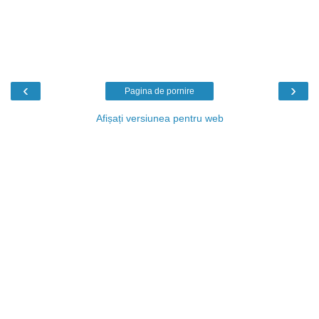
‹
›
Pagina de pornire
Afișați versiunea pentru web