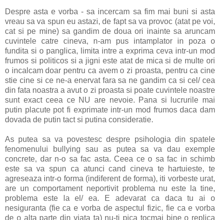
Despre asta e vorba - sa incercam sa fim mai buni si asta
vreau sa va spun eu astazi, de fapt sa va provoc (atat pe voi,
cat si pe mine) sa gandim de doua ori inainte sa aruncam
cuvintele catre cineva, n-am pus intamplator in poza o
fundita si o panglica, limita intre a exprima ceva intr-un mod
frumos si politicos si a jigni este atat de mica si de multe ori
o incalcam doar pentru ca avem o zi proasta, pentru ca cine
stie cine si ce ne-a enervat fara sa ne gandim ca si cel/ cea
din fata noastra a avut o zi proasta si poate cuvintele noastre
sunt exact ceea ce NU are nevoie. Pana si lucrurile mai
putin placute pot fi exprimate intr-un mod frumos daca dam
dovada de putin tact si putina consideratie.
As putea sa va povestesc despre psihologia din spatele
fenomenului bullying sau as putea sa va dau exemple
concrete, dar n-o sa fac asta. Ceea ce o sa fac in schimb
este sa va spun ca atunci cand cineva te hartuieste, te
agreseaza intr-o forma (indiferent de forma), iti vorbeste urat,
are un comportament neportivit problema nu este la tine,
problema este la el/ ea. E adevarat ca daca tu ai o
nesiguranta (fie ca e vorba de aspectul fizic, fie ca e vorba
de o alta parte din viata ta) nu-ti pica tocmai bine o replica