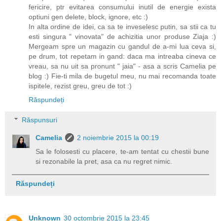
fericire, ptr evitarea consumului inutil de energie exista
optiuni gen delete, block, ignore, etc :)
In alta ordine de idei, ca sa te inveselesc putin, sa stii ca tu
esti singura " vinovata" de achizitia unor produse Ziaja :)
Mergeam spre un magazin cu gandul de a-mi lua ceva si,
pe drum, tot repetam in gand: daca ma intreaba cineva ce
vreau, sa nu uit sa pronunt " jaia" - asa a scris Camelia pe
blog :) Fie-ti mila de bugetul meu, nu mai recomanda toate
ispitele, rezist greu, greu de tot :)
Răspundeți
Răspunsuri
Camelia
2 noiembrie 2015 la 00:19
Sa le folosesti cu placere, te-am tentat cu chestii bune
si rezonabile la pret, asa ca nu regret nimic.
Răspundeți
Unknown
30 octombrie 2015 la 23:45