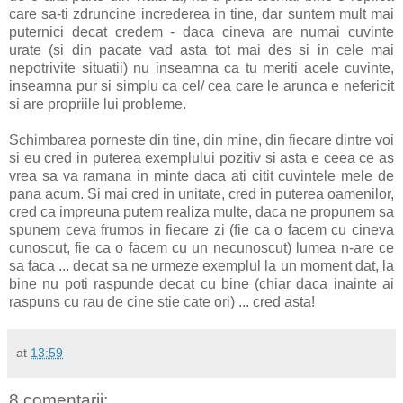
care sa-ti zdruncine increderea in tine, dar suntem mult mai
puternici decat credem - daca cineva are numai cuvinte
urate (si din pacate vad asta tot mai des si in cele mai
nepotrivite situatii) nu inseamna ca tu meriti acele cuvinte,
inseamna pur si simplu ca cel/ cea care le arunca e nefericit
si are propriile lui probleme.
Schimbarea porneste din tine, din mine, din fiecare dintre voi
si eu cred in puterea exemplului pozitiv si asta e ceea ce as
vrea sa va ramana in minte daca ati citit cuvintele mele de
pana acum. Si mai cred in unitate, cred in puterea oamenilor,
cred ca impreuna putem realiza multe, daca ne propunem sa
spunem ceva frumos in fiecare zi (fie ca o facem cu cineva
cunoscut, fie ca o facem cu un necunoscut) lumea n-are ce
sa faca ... decat sa ne urmeze exemplul la un moment dat, la
bine nu poti raspunde decat cu bine (chiar daca inainte ai
raspuns cu rau de cine stie cate ori) ... cred asta!
at
13:59
8 comentarii: