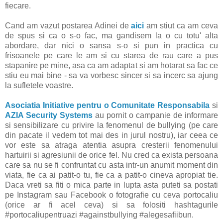
fiecare.
Cand am vazut postarea Adinei de
aici
am stiut ca am ceva
de spus si ca o s-o fac, ma gandisem la o cu totu' alta
abordare, dar nici o sansa s-o si pun in practica cu
frisoanele pe care le am si cu starea de rau care a pus
stapanire pe mine, asa ca am adaptat si am hotarat sa fac ce
stiu eu mai bine - sa va vorbesc sincer si sa incerc sa ajung
la sufletele voastre.
Asociatia Initiative pentru o Comunitate Responsabila
si
AZIA Security Systems
au pornit o campanie de informare
si sensibilizare cu privire la fenomenul de bullying (pe care
din pacate il vedem tot mai des in jurul nostru), iar ceea ce
vor este sa atraga atentia asupra cresterii fenomenului
hartuirii si agresiunii de orice fel. Nu cred ca exista persoana
care sa nu se fi confruntat cu asta intr-un anumit moment din
viata, fie ca ai patit-o tu, fie ca a patit-o cineva apropiat tie.
Daca vreti sa fiti o mica parte in lupta asta puteti sa postati
pe Instagram sau Facebook o fotografie cu ceva portocaliu
(orice ar fi acel ceva) si sa folositi hashtagurile
#portocaliupentruazi #againstbullying #alegesafiibun.