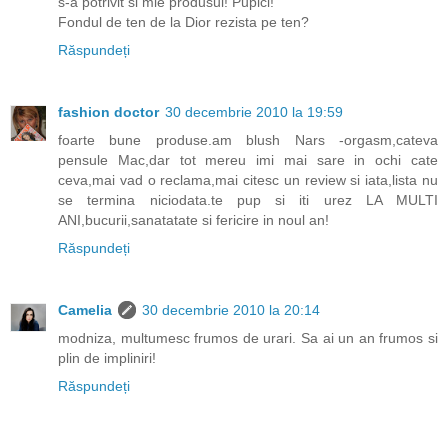
s-a potrivit si mie produsul! Pupici!
Fondul de ten de la Dior rezista pe ten?
Răspundeți
fashion doctor
30 decembrie 2010 la 19:59
foarte bune produse.am blush Nars -orgasm,cateva
pensule Mac,dar tot mereu imi mai sare in ochi cate
ceva,mai vad o reclama,mai citesc un review si iata,lista nu
se termina niciodata.te pup si iti urez LA MULTI
ANI,bucurii,sanatatate si fericire in noul an!
Răspundeți
Camelia
30 decembrie 2010 la 20:14
modniza, multumesc frumos de urari. Sa ai un an frumos si
plin de impliniri!
Răspundeți