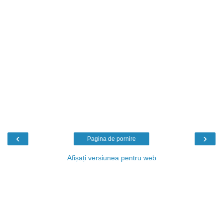
‹
›
Pagina de pornire
Afișați versiunea pentru web