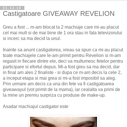
21.12.10
Castigatoare GIVEAWAY REVELION
Greu a fost ... m-am blocat la 2 machiaje care mi-au placut
cel mai mult si de mai bine de 1 ora stau in fata televizorului
si incerc sa ma decid la unul.
Inainte sa anunt castigatorea, vreau sa spun ca mi-au placut
toate machiajele care le-am primit pentru Revelion si m-am
regasit in fiecare dintre ele, deci va multumesc fetelor pentru
participare si efortul depus. Mi-a fost greu sa ma decid, dar
in final am ales 2 finaliste - si dupa ce m-am decis la cele 2,
a inceput etapa si mai grea si mi-a fost imposibil sa aleg.
Prin urmare am decis ca una din fete va fi castigatoarea
giveawayul (vot primit de la mama), iar cealalta va primi de
la mine un premiu surpriza cu produse de make-up.
Asadar machiajul castigator este