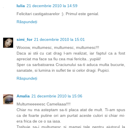
Iulia
21 decembrie 2010 la 14:59
Felicitari castigatoarelor :). Primul este genial.
Răspundeți
simi_for
21 decembrie 2010 la 15:01
Wooow, multumesc, multumesc, multumesc!!!
Daca ai stii cu cat drag l-am realizat, iar faptul ca a fost
apreciat ma face sa fiu cea mai fericita...yupiiii!
Sper ca sarbatoarea Craciunului sa-ti aduca multa bucurie,
sanatate, si lumina in suflet tie si celor dragi. Pupici.
Răspundeți
Amalia
21 decembrie 2010 la 15:06
Multumeeeeesc Cameliaaa!!!!
Chiar nu ma asteptam sa-ti placa atat de mult. Ti-am spus
ca de foarte putine ori am purtat aceste culori si chiar mi-
era frica de ce o sa iasa.
Trebuie sa-i multumesc si mamei tale pentru ajutorul la