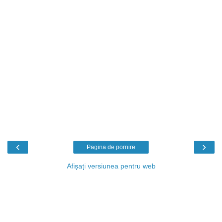
‹
›
Pagina de pornire
Afișați versiunea pentru web