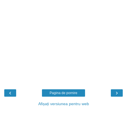
‹
›
Pagina de pornire
Afișați versiunea pentru web