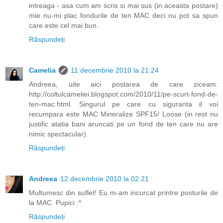
intreaga - asa cum am scris si mai sus (in aceasta postare)
mie nu-mi plac fondurile de ten MAC deci nu pot sa spun
care este cel mai bun.
Răspundeți
Camelia
11 decembrie 2010 la 21:24
Andreea, uite aici postarea de care ziceam:
http://coltulcameliei.blogspot.com/2010/11/pe-scurt-fond-de-
ten-mac.html. Singurul pe care cu siguranta il voi
recumpara este MAC Mineralize SPF15/ Loose (in rest nu
justific atatia bani aruncati pe un fond de ten care nu are
nimic spectacular).
Răspundeți
Andreea
12 decembrie 2010 la 02:21
Multumesc din suflet! Eu m-am incurcat printre posturile de
la MAC. Pupici :*
Răspundeți