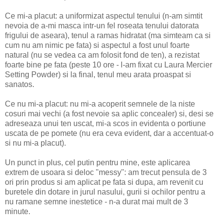
Ce mi-a placut: a uniformizat aspectul tenului (n-am simtit
nevoia de a-mi masca intr-un fel roseata tenului datorata
frigului de aseara), tenul a ramas hidratat (ma simteam ca si
cum nu am nimic pe fata) si aspectul a fost unul foarte
natural (nu se vedea ca am folosit fond de ten), a rezistat
foarte bine pe fata (peste 10 ore - l-am fixat cu Laura Mercier
Setting Powder) si la final, tenul meu arata proaspat si
sanatos.
Ce nu mi-a placut: nu mi-a acoperit semnele de la niste
cosuri mai vechi (a fost nevoie sa aplic concealer) si, desi se
adreseaza unui ten uscat, mi-a scos in evidenta o portiune
uscata de pe pomete (nu era ceva evident, dar a accentuat-o
si nu mi-a placut).
Un punct in plus, cel putin pentru mine, este aplicarea
extrem de usoara si deloc "messy": am trecut pensula de 3
ori prin produs si am aplicat pe fata si dupa, am revenit cu
buretele din dotare in jurul nasului, gurii si ochilor pentru a
nu ramane semne inestetice - n-a durat mai mult de 3
minute.