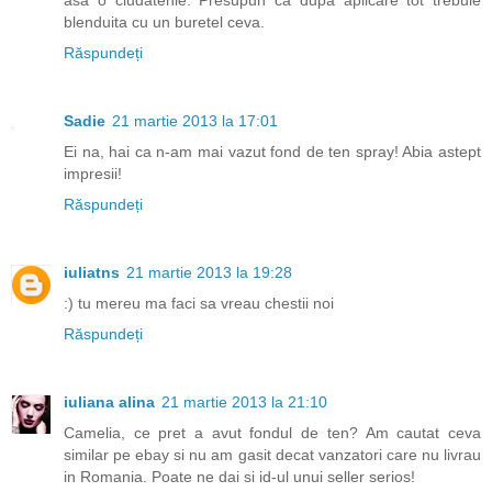
asa o ciudatenie. Presupun ca dupa aplicare tot trebuie
blenduita cu un buretel ceva.
Răspundeți
Sadie
21 martie 2013 la 17:01
Ei na, hai ca n-am mai vazut fond de ten spray! Abia astept
impresii!
Răspundeți
iuliatns
21 martie 2013 la 19:28
:) tu mereu ma faci sa vreau chestii noi
Răspundeți
iuliana alina
21 martie 2013 la 21:10
Camelia, ce pret a avut fondul de ten? Am cautat ceva
similar pe ebay si nu am gasit decat vanzatori care nu livrau
in Romania. Poate ne dai si id-ul unui seller serios!