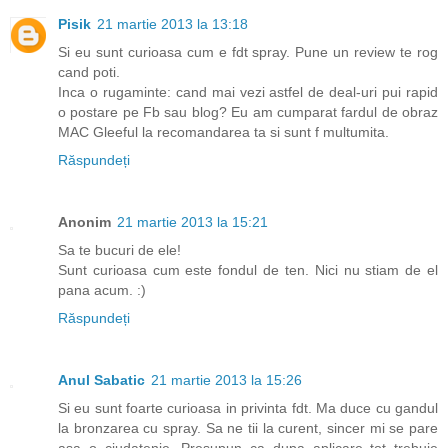
Pisik
21 martie 2013 la 13:18
Si eu sunt curioasa cum e fdt spray. Pune un review te rog
cand poti.
Inca o rugaminte: cand mai vezi astfel de deal-uri pui rapid
o postare pe Fb sau blog? Eu am cumparat fardul de obraz
MAC Gleeful la recomandarea ta si sunt f multumita.
Răspundeți
Anonim
21 martie 2013 la 15:21
Sa te bucuri de ele!
Sunt curioasa cum este fondul de ten. Nici nu stiam de el
pana acum. :)
Răspundeți
Anul Sabatic
21 martie 2013 la 15:26
Si eu sunt foarte curioasa in privinta fdt. Ma duce cu gandul
la bronzarea cu spray. Sa ne tii la curent, sincer mi se pare