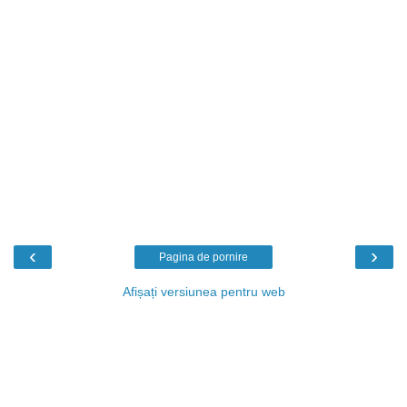
‹
›
Pagina de pornire
Afișați versiunea pentru web