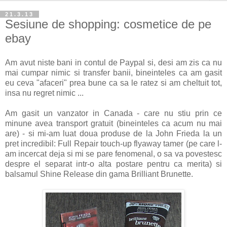
21.3.13
Sesiune de shopping: cosmetice de pe
ebay
Am avut niste bani in contul de Paypal si, desi am zis ca nu
mai cumpar nimic si transfer banii, bineinteles ca am gasit
eu ceva "afaceri" prea bune ca sa le ratez si am cheltuit tot,
insa nu regret nimic ...
Am gasit un vanzator in Canada - care nu stiu prin ce
minune avea transport gratuit (bineinteles ca acum nu mai
are) - si mi-am luat doua produse de la John Frieda la un
pret incredibil: Full Repair touch-up flyaway tamer (pe care l-
am incercat deja si mi se pare fenomenal, o sa va povestesc
despre el separat intr-o alta postare pentru ca merita) si
balsamul Shine Release din gama Brilliant Brunette.