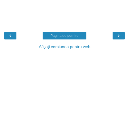
‹
›
Pagina de pornire
Afișați versiunea pentru web