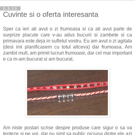
2.3.13
Cuvinte si o oferta interesanta
Sper ca ieri ati avut o zi frumoasa si ca ati avut parte de
surprize placute care v-au adus bucurii si zambete si ca
primavara este deja in sufletul vostru. Eu am avut o zi agitata
(desi imi planificasem cu totul altceva) dar frumoasa. Am
zambit mult, am primit lucruri frumoase, dar cel mai important
e ca m-am bucurat si am bucurat.
Am niste postari scrise despre produse care sigur o sa va
tenteze si pe voi, dar nu simt sa public niciuna dintre ele azi