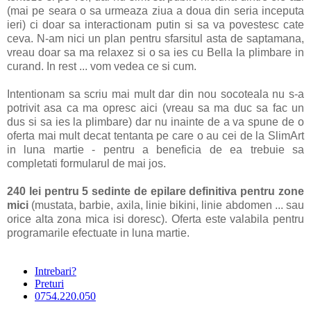
(mai pe seara o sa urmeaza ziua a doua din seria inceputa
ieri) ci doar sa interactionam putin si sa va povestesc cate
ceva. N-am nici un plan pentru sfarsitul asta de saptamana,
vreau doar sa ma relaxez si o sa ies cu Bella la plimbare in
curand. In rest ... vom vedea ce si cum.
Intentionam sa scriu mai mult dar din nou socoteala nu s-a
potrivit asa ca ma opresc aici (vreau sa ma duc sa fac un
dus si sa ies la plimbare) dar nu inainte de a va spune de o
oferta mai mult decat tentanta pe care o au cei de la SlimArt
in luna martie - pentru a beneficia de ea trebuie sa
completati formularul de mai jos.
240 lei pentru 5 sedinte de epilare definitiva pentru zone
mici
(mustata, barbie, axila, linie bikini, linie abdomen ... sau
orice alta zona mica isi doresc). Oferta este valabila pentru
programarile efectuate in luna martie.