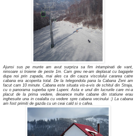
Ajunsi sus pe munte am avut surpriza sa fim intampinati de vant,
ninsoare si troiene de peste 1m. Cam greu ne-am deplasat cu bagajele
dupa noi prin zapada, mai ales ca din cauza viscolului cararea catre
cabana era acoperita total. De la telegondola pana la Cabana Zeni am
facut cam 10 minute. Cabana este situata vis-a-vis de schitul din Straja,
cu o panorama superba spre Lupeni. Asta e unul din lucrurile care mi-a
placut de la prima vedere, deoarece multe cabane din statiune erau
inghesuite una in cealalta cu vedere spre cabana vecinului :) La cabana
am fost primiti de gazda cu un ceai cald si o cafea.