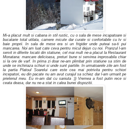
Mi-a placut mult si cabana in stil rustic, cu o sala de mese incapatoare si
bucatarie total utilata, camere micute dar curate si confortabile cu tv si
baie proprii. In sala de mese era si un frigider unde puteai sa-ti pui
mancarea. Noi am luat cate ceva pentru micul dejun cu noi. Pranzul l-am
servit in diferite locatii din statiune, cel mai mult ne-a placut la Restaurant
Monatana: mancare delicioasa, preturi bune si servirea ireprosabila chiar
si la ore de varf. In prima zi doar ne-am plimbat prin statiune sa stim de
unde se inchiriaza schiuri si unde sunt partiile. In urmatoarele zile am fost
la partia Platoul Soarelui care este cea mai potrivita pentru schiori
incepatori, eu din pacate nu am avut curajul sa schiez dar l-am urmarit pe
prietenul meu. Eu m-am dat cu saniuta :)) Vremea a fost putin rece si
ceata deasa, dar nu ne-a stat in calea bunei dispozitii.