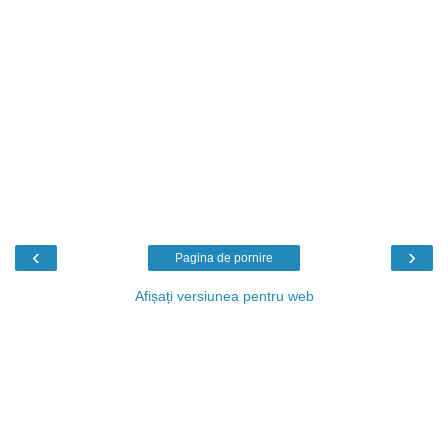
‹
›
Pagina de pornire
Afișați versiunea pentru web