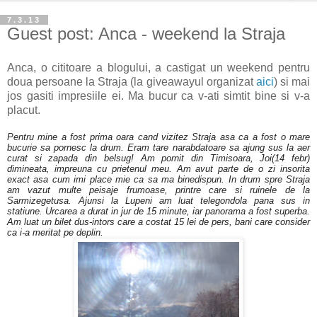
7.3.13
Guest post: Anca - weekend la Straja
Anca, o cititoare a blogului, a castigat un weekend pentru
doua persoane la Straja (la giveawayul organizat
aici
) si mai
jos gasiti impresiile ei. Ma bucur ca v-ati simtit bine si v-a
placut.
Pentru mine a fost prima oara cand vizitez Straja asa ca a fost o mare
bucurie sa pornesc la drum. Eram tare narabdatoare sa ajung sus la aer
curat si zapada din belsug! Am pornit din Timisoara, Joi(14 febr)
dimineata, impreuna cu prietenul meu. Am avut parte de o zi insorita
exact asa cum imi place mie ca sa ma binedispun. In drum spre Straja
am vazut multe peisaje frumoase, printre care si ruinele de la
Sarmizegetusa. Ajunsi la Lupeni am luat telegondola pana sus in
statiune. Urcarea a durat in jur de 15 minute, iar panorama a fost superba.
Am luat un bilet dus-intors care a costat 15 lei de pers, bani care consider
ca i-a meritat pe deplin.