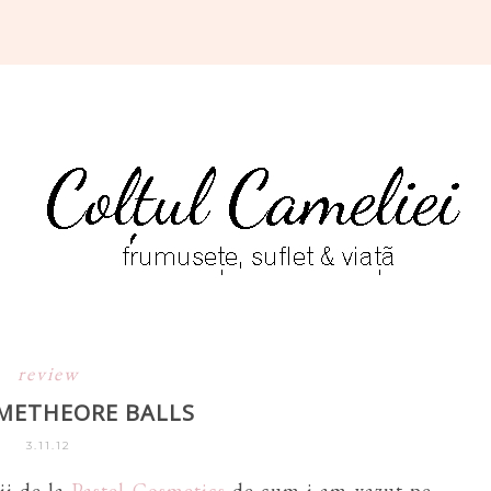
review
METHEORE BALLS
3.11.12
ii de la
Pastel Cosmetics
de cum i-am vazut pe