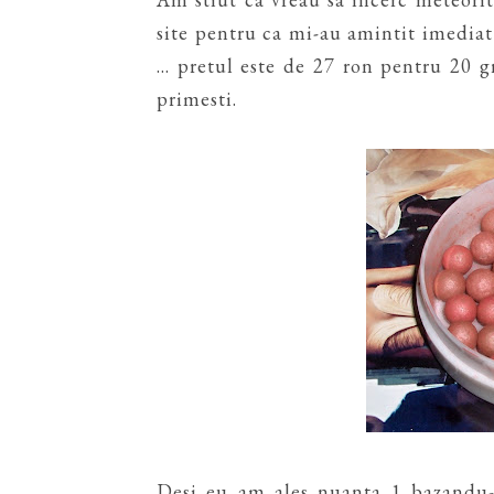
site pentru ca mi-au amintit imediat
... pretul este de 27 ron pentru 20
primesti.
Desi eu am ales nuanta 1 bazandu-