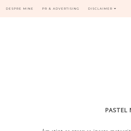
DESPRE MINE
PR & ADVERTISING
DISCLAIMER
PASTEL 
Am stiut ca vreau sa incerc meteorit