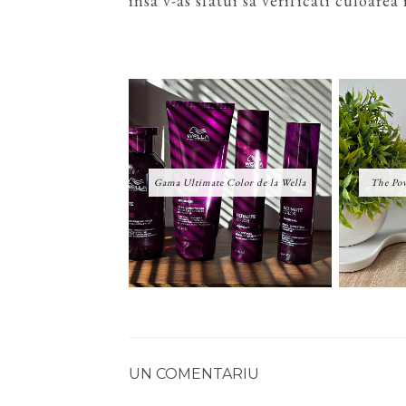
insa v-as sfatui sa verificati culoare
Gama Ultimate Color de la Wella
The Pow
UN COMENTARIU