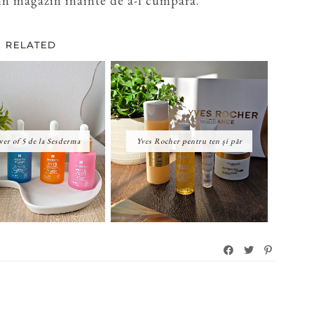
a in magazin inainte de a-l cumpara.
RELATED
er of 5 de la Sesderma
Yves Rocher pentru ten și păr