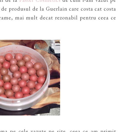
 de produsul de la Guerlain care costa cat costa
 grame, mai mult decat rezonabil pentru ceea ce
ma pe cele vazute pe site, ceea ce am primit