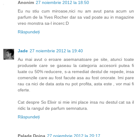
Anonim
27 noiembrie 2012 la 18:50
Eu nu stiu cum miroase,nici nu am avut pana acum un
parfum de la Yves Rocher dar sa vad poate au in magazine
vreo monstra sa-l incerc:D
Răspundeți
Jade
27 noiembrie 2012 la 19:40
Au mai avut o eroare asemanatoare pe site, atunci toate
produsele care se gaseau la categoria accesorii putea fi
luate cu 50% reducere, s-a remediat destul de repede, insa
comenzile care au fost facute asa au fost onorate. Imi pare
rau ca nici de data asta nu pot profita, asta este , vor mai fi
oferte.
Cat despre So Elixir si mie imi place insa nu destul cat sa il
ridic la rangul de parfum semnatura.
Răspundeți
Palade Doina
27 noiembrie 2012 la 20:17