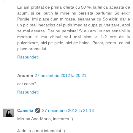
Eu am profitat de prima oferta cu 50 %, la fel ca aceasta de
acum, si cel putin la mine nu persista parfumul So elixir
Purple. Imi place cum miroase, seamana cu So elixir, dar e
un pic mai inecacios cel putin imediat dupa pulverizare, apoi
se mai aseaza. Dar nu persista! Si eu am un nas sensibil la
morisuri si ma chinui sa-l mai simt la 1-2 ore de la
pulverizare, nici pe piele, nici pe haine. Pacat, pentru ca imi
place aroma lui...
Răspundeți
Anonim
27 noiembrie 2012 la 20:21
cat costa?
Răspundeți
Camelia
27 noiembrie 2012 la 21:13
Miruna Ana-Maria, incearca :)
Jade, s-a mai intamplat :)