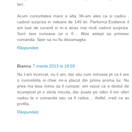
ten.
Acum curiozitatea mare e alta. Mi-am ales ca si cadou ,
cadoul surpriza in valoare de 145 lei. Parfumul Evidance il
am luat de curand si m-a atras mai mult cadoul surpriza.
Sunt tare curioasa ce o fi.... Abia astept sa primesc
comanda. Sper sa nu fiu dezamagita.
Răspundeți
Bianca
7 martie 2013 la 18:59
Nu l-am incercat, nu il am, dar stiu cum miroase pt ca il are
o cunostinta si chiar mi-a placut din prima aroma lui. Nu
prea ma lasa inima sa il cumpar, am vazut ca e destul de
scumpicel pt o sticla micuta, dar poate pe viitor il vor oferi
cadou la o comanda sau va fi redus.... Astfel, cred ca as
profita...
Răspundeți