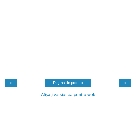
‹
›
Pagina de pornire
Afișați versiunea pentru web