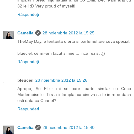
impartim pretul injumatatit al lui So Exilir. Deci l-am luat cu
32 lei! :D Very proud of myself!
Răspundeți
Camelia
28 noiembrie 2012 la 15:25
TheMay Day, e tentanta oferta si parfumul are ceva special.
blueciel, ce mi-am facut si mie ... inca rezist :))
Răspundeți
bleuciel
28 noiembrie 2012 la 15:26
Apropo, So Elixir mi se pare foarte similar cu Coco
Mademoiselle. Ti s-a intamplat ca cineva sa te intrebe daca
esti data cu Chanel?
Răspundeți
Camelia
28 noiembrie 2012 la 15:40