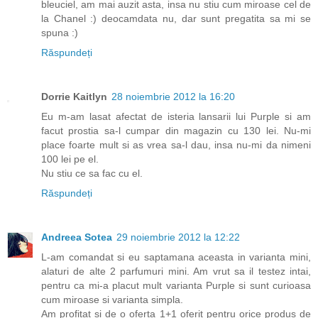
bleuciel, am mai auzit asta, insa nu stiu cum miroase cel de
la Chanel :) deocamdata nu, dar sunt pregatita sa mi se
spuna :)
Răspundeți
Dorrie Kaitlyn
28 noiembrie 2012 la 16:20
Eu m-am lasat afectat de isteria lansarii lui Purple si am
facut prostia sa-l cumpar din magazin cu 130 lei. Nu-mi
place foarte mult si as vrea sa-l dau, insa nu-mi da nimeni
100 lei pe el.
Nu stiu ce sa fac cu el.
Răspundeți
Andreea Sotea
29 noiembrie 2012 la 12:22
L-am comandat si eu saptamana aceasta in varianta mini,
alaturi de alte 2 parfumuri mini. Am vrut sa il testez intai,
pentru ca mi-a placut mult varianta Purple si sunt curioasa
cum miroase si varianta simpla.
Am profitat si de o oferta 1+1 oferit pentru orice produs de