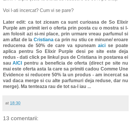
Voi l-ati incercat? Cum vi se pare?
Later edit: ca tot ziceam ca sunt curioasa de So Elixir
Purple am primit ieri o oferta prin posta cu o mostra si l-
am folosit azi si-mi place, prin urmare vreau parfumul si
am aflat de la
Cristiana
ca prin nu stiu ce minune/ eroare
reducerea de 50% de care va spuneam
aici
se poate
aplica pentru So Elixir Purple desi pe site este deja
redus - dati click pe linkul pus de Cristiana in postarea ei
sau
AICI
pentru a beneficia de oferta (direct pe site nu
mai este oferta asta la care sa primiti cadou Comme Une
Evidence si reducere 50% la un produs - am incercat sa
vad daca merge si cu alte parfumuri deja reduse, dar nu
merge). Ma tenteaza rau de tot sa-l iau ...
at
18:30
13 comentarii: