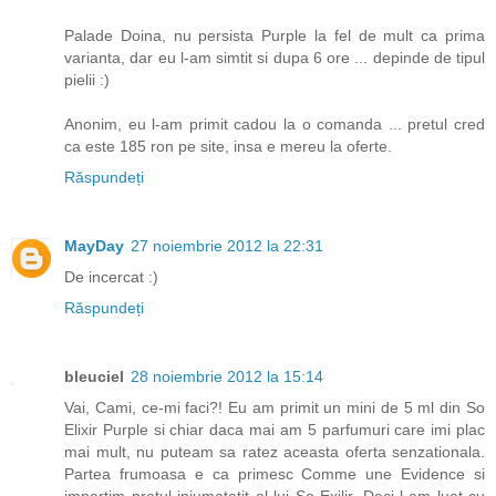
Palade Doina, nu persista Purple la fel de mult ca prima
varianta, dar eu l-am simtit si dupa 6 ore ... depinde de tipul
pielii :)
Anonim, eu l-am primit cadou la o comanda ... pretul cred
ca este 185 ron pe site, insa e mereu la oferte.
Răspundeți
MayDay
27 noiembrie 2012 la 22:31
De incercat :)
Răspundeți
bleuciel
28 noiembrie 2012 la 15:14
Vai, Cami, ce-mi faci?! Eu am primit un mini de 5 ml din So
Elixir Purple si chiar daca mai am 5 parfumuri care imi plac
mai mult, nu puteam sa ratez aceasta oferta senzationala.
Partea frumoasa e ca primesc Comme une Evidence si