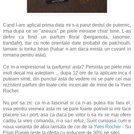
Cand l-am aplicat prima data mi s-a parut destul de puternic,
insa dupa ce se "aseaza" pe piele miroase chiar bine. L-as
defini ca fiind un parfum floral (bergamota, iasomie,
trandafir), dar cu note orientale date probabil de patchoulli,
tamaie si tonka bean (habar n-am daca exista un cuvant in
romana pentru asta).
Ce m-a impresionat la parfumul asta? Persista pe piele mai
mult decat ma asteptam ... dupa 12 ore de la aplicare inca il
puteam simti, din punctul asta de vedere mi se pare cel mai
rezistent parfum din toate cele incercate de mine de la Yves
Rocher.
Nu pot sa zic ca m-a fascinat si ca n-as putea trai fara el,
insa pentru vremea asta mi se pare foarte potrivit si imi face
placere sa-l port, asa ca daca pe viitor o sa mi se mai ofere
cadou la vreo comanda, n-o sa-l refuz. Sunt curioasa cum e
noua varianta de abia lansata de cei de la
Yves Rocher
- So
Elixir Purple (este la oferta cu reducere de 30% pe site).