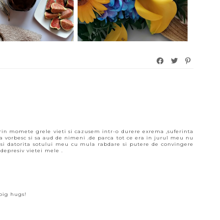
rin momete grele vieti si cazusem intr-o durere exrema ,suferinta
a vorbesc si sa aud de nimeni .de parca tot ce era in jurul meu nu
 si datorita sotului meu cu mula rabdare si putere de convingere
depresiv vietei mele .
0
 big hugs!