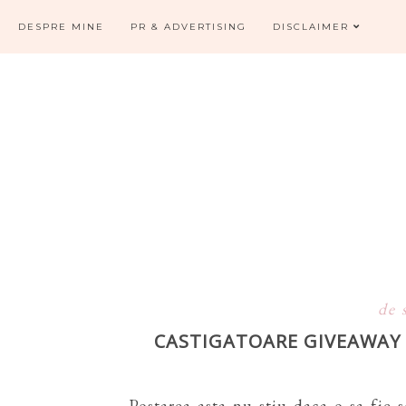
DESPRE MINE
PR & ADVERTISING
DISCLAIMER
de 
CASTIGATOARE GIVEAWAY 
Postarea asta nu stiu daca o sa fie 