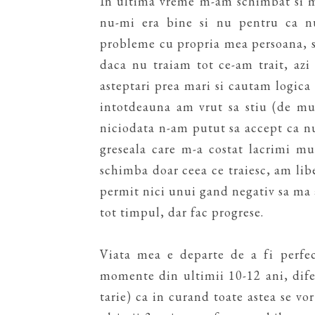
In ultima vreme m-am schimbat si m
nu-mi era bine si nu pentru ca n
probleme cu propria mea persoana, 
daca nu traiam tot ce-am trait, az
asteptari prea mari si cautam logica
intotdeauna am vrut sa stiu (de mul
niciodata n-am putut sa accept ca nu
greseala care m-a costat lacrimi mul
schimba doar ceea ce traiesc, am liber
permit nici unui gand negativ sa ma 
tot timpul, dar fac progrese.
Viata mea e departe de a fi perfec
momente din ultimii 10-12 ani, difer
tarie) ca in curand toate astea se vo