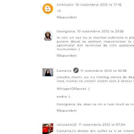
Unknown
10 noiembrie 2012 la 17:16
<3
Răspundeți
Georgiana
10 noiembrie 2012 la 23:56
In nici un caz nu ai meritat suferinta si p
putem decat sa asistam neputinciosi la
optimista! Am terminat de citit postare
multumesc :)
Răspundeți
Camelia
11 noiembrie 2012 la 00:38
claudia_mami, eu nu inteleg starea de dep
vrea, numai ca uneori uitam care e sensul 
WhisperOfSecret :)
andra :)
Georgiana, da, doar ca mi-a luat mult sa i
Răspundeți
ralucatm25
11 noiembrie 2012 la 07:04
Camelia,iti doresc din suflet sa ti se in