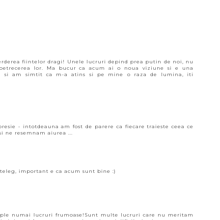
ierderea fiintelor dragi! Unele lucruri depind prea putin de noi, nu
 petrecerea lor. Ma bucur ca acum ai o noua viziune si e una
a si am simtit ca m-a atins si pe mine o raza de lumina, iti
resie - intotdeauna am fost de parere ca fiecare traieste ceea ce
si ne resemnam aiurea ...
nteleg, important e ca acum sunt bine :)
tample numai lucruri frumoase!Sunt multe lucruri care nu meritam