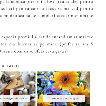
rga la monica (desi mi-a fost greu sa aleg pentru
a suflet) pentru ca m-a facut sa ma vad pentru
 sa-mi dau seama de complexitatea fiintei umane
i expedia premiul si cat de curand am sa mai fac
astea ma bucura si pe mine (prefer sa am 5
scrise doar ca se ofera ceva gratis).
RELATED
 de inceput de toamna
Iubire intr-o zi de august