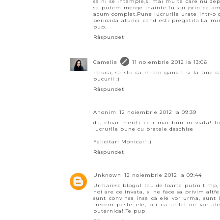
sa ni se intample,si mai multe care nu dep
sa putem merge inainte.Tu stii prin ce am
acum complet.Pune lucrurile urate intr-o cu
perioada atunci cand esti pregatita.La mi
pup.
Răspundeți
Camelia
11 noiembrie 2012 la 13:06
raluca, sa stii ca m-am gandit si la tine 
bucurii :)
Răspundeți
Anonim
12 noiembrie 2012 la 09:39
da, chiar meriti ce-i mai bun in viata! tr
lucrurile bune cu bratele deschise
Felicitari Monicai! :)
Răspundeți
Unknown
12 noiembrie 2012 la 09:44
Urmaresc blogul tau de foarte putin timp, 
noi are ce invata, si ne face sa privim altf
sunt convinsa insa ca ele vor urma, sunt 
trecem peste ele, ptr ca altfel ne vor afe
puternica! Te pup