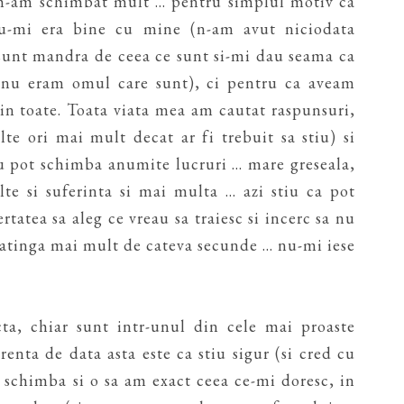
-am schimbat mult ... pentru simplul motiv ca
u-mi era bine cu mine (n-am avut niciodata
sunt mandra de ceea ce sunt si-mi dau seama ca
i nu eram omul care sunt), ci pentru ca aveam
 in toate. Toata viata mea am cautat raspunsuri,
te ori mai mult decat ar fi trebuit sa stiu) si
 pot schimba anumite lucruri ... mare greseala,
te si suferinta si mai multa ... azi stiu ca pot
tatea sa aleg ce vreau sa traiesc si incerc sa nu
atinga mai mult de cateva secunde ... nu-mi iese
ta, chiar sunt intr-unul din cele mai proaste
enta de data asta este ca stiu sigur (si cred cu
r schimba si o sa am exact ceea ce-mi doresc, in