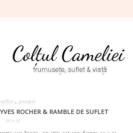
suflet
,
premii
YVES ROCHER & RAMBLE DE SUFLET
10.11.12
scurta sau lunga, nu stiu cat sau despre ce-o sa