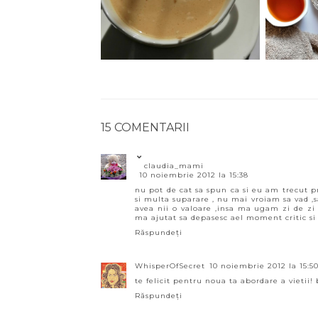
15 COMENTARII
claudia_mami
10 noiembrie 2012 la 15:38
nu pot de cat sa spun ca si eu am trecut p
si multa suparare , nu mai vroiam sa vad ,s
avea nii o valoare ,insa ma ugam zi de zi
ma ajutat sa depasesc ael moment critic si 
Răspundeți
WhisperOfSecret
10 noiembrie 2012 la 15:5
te felicit pentru noua ta abordare a vietii!
Răspundeți