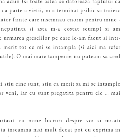
ma adun (si toate astea se datoreaza faptului ca
ca parte a vietii, m-a terminat psihic sa traiesc
atator fiinte care insemnau enorm pentru mine -
 neputinta si asta m-a costat scump) si am
 urmarea greselilor pe care le-am facut si intr-
 merit tot ce mi se intampla (si aici ma refer
inutile). O mai mare tampenie nu puteam sa cred
zi stiu cine sunt, stiu ca merit sa mi se intample
r veni, iar eu sunt pregatita pentru ele ... mai
tasit cu mine lucruri despre voi si mi-ati
asta inseamna mai mult decat pot eu exprima in