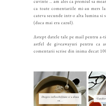
cuvinte ... am ales ca premiul sa mea
ca toate comentariile mi-au mers l
cateva secunde intr-o alta lumina si
(daca mai era cazul).
Astept datele tale pe mail pentru a-t
astfel de giveawayuri pentru ca 
comentarii scrise din inima decat 100 
Despre inflexibilitate si a doua
Ganduri
sa...