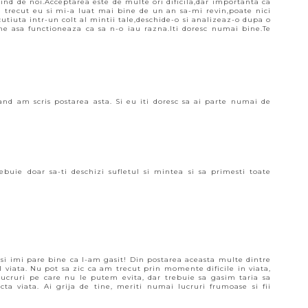
ind de noi.Acceptarea este de multe ori dificila,dar importanta ca
 trecut eu si mi-a luat mai bine de un an sa-mi revin,poate nici
tiuta intr-un colt al mintii tale,deschide-o si analizeaz-o dupa o
ne asa functioneaza ca sa n-o iau razna.Iti doresc numai bine.Te
cand am scris postarea asta. Si eu iti doresc sa ai parte numai de
ebuie doar sa-ti deschizi sufletul si mintea si sa primesti toate
si imi pare bine ca l-am gasit! Din postarea aceasta multe dintre
el viata. Nu pot sa zic ca am trecut prin momente dificile in viata,
lucruri pe care nu le putem evita, dar trebuie sa gasim taria sa
cta viata. Ai grija de tine, meriti numai lucruri frumoase si fii