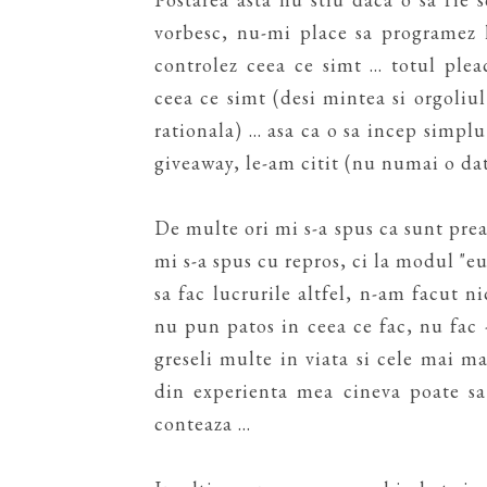
vorbesc, nu-mi place sa programez 
controlez ceea ce simt ... totul ple
ceea ce simt (desi mintea si orgoli
rationala) ... asa ca o sa incep simp
giveaway, le-am citit (nu numai o dat
De multe ori mi s-a spus ca sunt prea
mi s-a spus cu repros, ci la modul "eu
sa fac lucrurile altfel, n-am facut n
nu pun patos in ceea ce fac, nu fac 
greseli multe in viata si cele mai m
din experienta mea cineva poate sa
conteaza ...