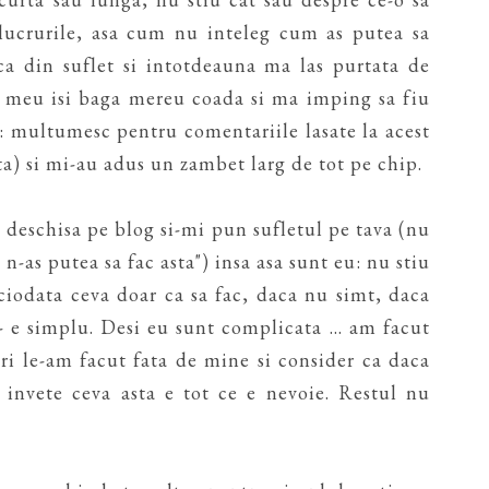
lucrurile, asa cum nu inteleg cum as putea sa
aca din suflet si intotdeauna ma las purtata de
ul meu isi baga mereu coada si ma imping sa fiu
lu: multumesc pentru comentariile lasate la acest
a) si mi-au adus un zambet larg de tot pe chip.
 deschisa pe blog si-mi pun sufletul pe tava (nu
 n-as putea sa fac asta") insa asa sunt eu: nu stiu
iciodata ceva doar ca sa fac, daca nu simt, daca
- e simplu. Desi eu sunt complicata ... am facut
ari le-am facut fata de mine si consider ca daca
 invete ceva asta e tot ce e nevoie. Restul nu