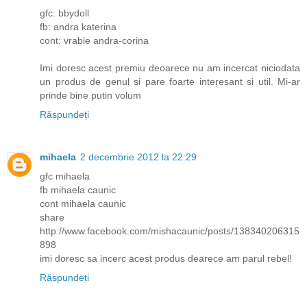
gfc: bbydoll
fb: andra katerina
cont: vrabie andra-corina
Imi doresc acest premiu deoarece nu am incercat niciodata
un produs de genul si pare foarte interesant si util. Mi-ar
prinde bine putin volum
Răspundeți
mihaela
2 decembrie 2012 la 22:29
gfc mihaela
fb mihaela caunic
cont mihaela caunic
share
http://www.facebook.com/mishacaunic/posts/138340206315
898
imi doresc sa incerc acest produs dearece am parul rebel!
Răspundeți