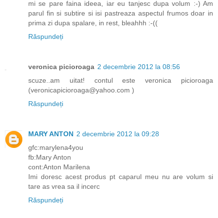
mi se pare faina ideea, iar eu tanjesc dupa volum :-) Am
parul fin si subtire si isi pastreaza aspectul frumos doar in
prima zi dupa spalare, in rest, bleahhh :-((
Răspundeți
veronica picioroaga
2 decembrie 2012 la 08:56
scuze..am uitat! contul este veronica picioroaga
(veronicapicioroaga@yahoo.com )
Răspundeți
MARY ANTON
2 decembrie 2012 la 09:28
gfc:marylena4you
fb:Mary Anton
cont:Anton Marilena
Imi doresc acest produs pt caparul meu nu are volum si
tare as vrea sa il incerc
Răspundeți