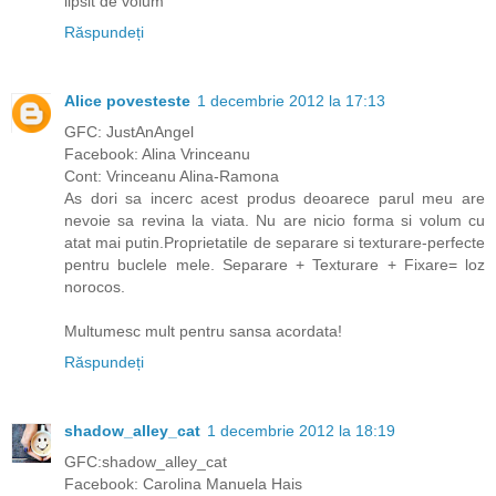
lipsit de volum
Răspundeți
Alice povesteste
1 decembrie 2012 la 17:13
GFC: JustAnAngel
Facebook: Alina Vrinceanu
Cont: Vrinceanu Alina-Ramona
As dori sa incerc acest produs deoarece parul meu are
nevoie sa revina la viata. Nu are nicio forma si volum cu
atat mai putin.Proprietatile de separare si texturare-perfecte
pentru buclele mele. Separare + Texturare + Fixare= loz
norocos.
Multumesc mult pentru sansa acordata!
Răspundeți
shadow_alley_cat
1 decembrie 2012 la 18:19
GFC:shadow_alley_cat
Facebook: Carolina Manuela Hais