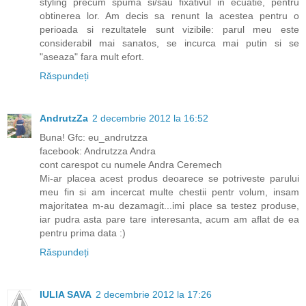
styling precum spuma si/sau fixativul in ecuatie, pentru
obtinerea lor. Am decis sa renunt la acestea pentru o
perioada si rezultatele sunt vizibile: parul meu este
considerabil mai sanatos, se incurca mai putin si se
"aseaza" fara mult efort.
Răspundeți
AndrutzZa
2 decembrie 2012 la 16:52
Buna! Gfc: eu_andrutzza
facebook: Andrutzza Andra
cont carespot cu numele Andra Ceremech
Mi-ar placea acest produs deoarece se potriveste parului
meu fin si am incercat multe chestii pentr volum, insam
majoritatea m-au dezamagit...imi place sa testez produse,
iar pudra asta pare tare interesanta, acum am aflat de ea
pentru prima data :)
Răspundeți
IULIA SAVA
2 decembrie 2012 la 17:26