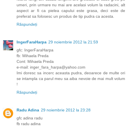
umeri, prin urmare nu mai are acelasi volum la radacini, alt
aspect ar fi ca pielea capului este grasa, deci este de
preferat sa folosesc un produs de tip pudra ca acesta.
Răspundeți
IngerFaraHarpa
29 noiembrie 2012 la 21:59
gfc: IngerFaraHarpa
fb: Mihaela Preda
Cont: Mihaela Preda
e-mail: inger_fara_harpa@yahoo.com
Imi doresc sa incerc aceasta pudra, deoarece de multe ori
se intampla ca parul meu sa aiba nevoie de mai mult volum
!
Răspundeți
Radu Adina
29 noiembrie 2012 la 23:28
gfc adina radu
fb radu adina