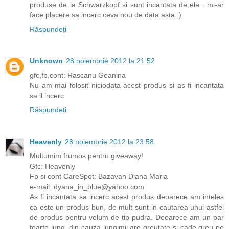
produse de la Schwarzkopf si sunt incantata de ele . mi-ar
face placere sa incerc ceva nou de data asta :)
Răspundeți
Unknown
28 noiembrie 2012 la 21:52
gfc,fb,cont: Rascanu Geanina
Nu am mai folosit niciodata acest produs si as fi incantata
sa il incerc
Răspundeți
Heavenly
28 noiembrie 2012 la 23:58
Multumim frumos pentru giveaway!
Gfc: Heavenly
Fb si cont CareSpot: Bazavan Diana Maria
e-mail: dyana_in_blue@yahoo.com
As fi incantata sa incerc acest produs deoarece am inteles
ca este un produs bun, de mult sunt in cautarea unui astfel
de produs pentru volum de tip pudra. Deoarece am un par
foarte lung, din cauza lungimii are greutate si cade greu pe