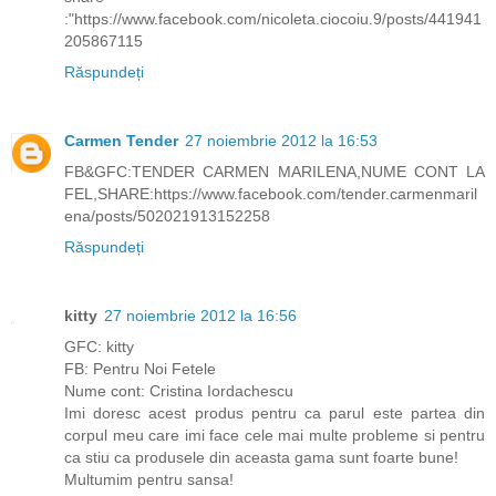
:"https://www.facebook.com/nicoleta.ciocoiu.9/posts/441941
205867115
Răspundeți
Carmen Tender
27 noiembrie 2012 la 16:53
FB&GFC:TENDER CARMEN MARILENA,NUME CONT LA
FEL,SHARE:https://www.facebook.com/tender.carmenmaril
ena/posts/502021913152258
Răspundeți
kitty
27 noiembrie 2012 la 16:56
GFC: kitty
FB: Pentru Noi Fetele
Nume cont: Cristina Iordachescu
Imi doresc acest produs pentru ca parul este partea din
corpul meu care imi face cele mai multe probleme si pentru
ca stiu ca produsele din aceasta gama sunt foarte bune!
Multumim pentru sansa!