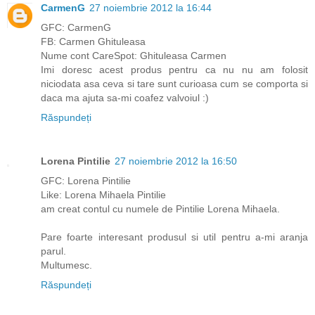
CarmenG
27 noiembrie 2012 la 16:44
GFC: CarmenG
FB: Carmen Ghituleasa
Nume cont CareSpot: Ghituleasa Carmen
Imi doresc acest produs pentru ca nu nu am folosit
niciodata asa ceva si tare sunt curioasa cum se comporta si
daca ma ajuta sa-mi coafez valvoiul :)
Răspundeți
Lorena Pintilie
27 noiembrie 2012 la 16:50
GFC: Lorena Pintilie
Like: Lorena Mihaela Pintilie
am creat contul cu numele de Pintilie Lorena Mihaela.
Pare foarte interesant produsul si util pentru a-mi aranja
parul.
Multumesc.
Răspundeți