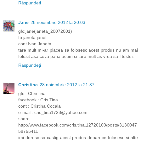
Răspundeți
Jane
28 noiembrie 2012 la 20:03
gfc:jane(janeta_20072001)
fb:janeta janet
cont Ivan Janeta
tare mult mi-ar placea sa folosesc acest produs nu am mai
folosit asa ceva pana acum si tare mult as vrea sa-l testez
Răspundeți
Christina
28 noiembrie 2012 la 21:37
gfc : Christina
facebook : Cris Tina
cont : Cristina Cocala
e-mail : cris_tina1728@yahoo.com
share :
http://www.facebook.com/cris.tina.12720100/posts/3136047
58755411
imi doresc sa castig acest produs deoarece folosesc si alte