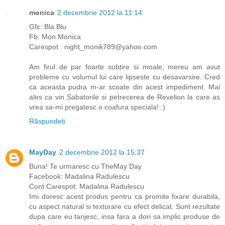
monica
2 decembrie 2012 la 11:14
Gfc: Bla Blu
Fb: Mon Monica
Carespot : night_monik789@yahoo.com
Am firul de par foarte subtire si moale, mereu am avut
probleme cu volumul lui care lipseste cu desavarsire. Cred
ca aceasta pudra m-ar scoate din acest impediment. Mai
ales ca vin Sabatorile si petrecerea de Revelion la care as
vrea sa-mi pregatesc o coafura speciala! :)
Răspundeți
MayDay
2 decembrie 2012 la 15:37
Buna! Te urmaresc cu TheMay Day
Facebook: Madalina Radulescu
Cont Carespot: Madalina Radulescu
Imi doresc acest produs pentru ca promite fixare durabila,
cu aspect natural si texturare cu efect delicat. Sunt rezultate
dupa care eu tanjesc, insa fara a dori sa implic produse de