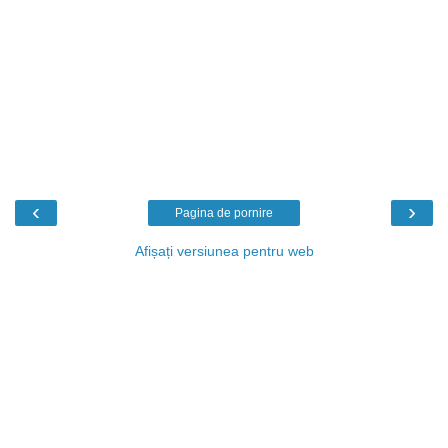
‹
›
Pagina de pornire
Afișați versiunea pentru web