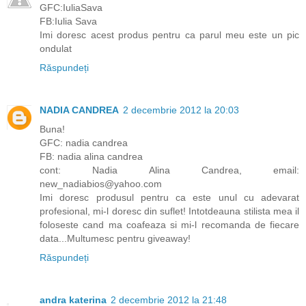
GFC:IuliaSava
FB:Iulia Sava
Imi doresc acest produs pentru ca parul meu este un pic
ondulat
Răspundeți
NADIA CANDREA
2 decembrie 2012 la 20:03
Buna!
GFC: nadia candrea
FB: nadia alina candrea
cont: Nadia Alina Candrea, email:
new_nadiabios@yahoo.com
Imi doresc produsul pentru ca este unul cu adevarat
profesional, mi-l doresc din suflet! Intotdeauna stilista mea il
foloseste cand ma coafeaza si mi-l recomanda de fiecare
data...Multumesc pentru giveaway!
Răspundeți
andra katerina
2 decembrie 2012 la 21:48