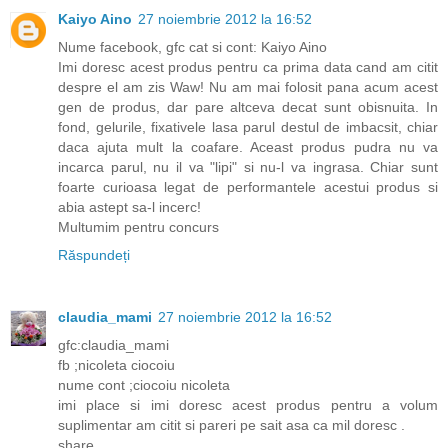
Kaiyo Aino
27 noiembrie 2012 la 16:52
Nume facebook, gfc cat si cont: Kaiyo Aino
Imi doresc acest produs pentru ca prima data cand am citit
despre el am zis Waw! Nu am mai folosit pana acum acest
gen de produs, dar pare altceva decat sunt obisnuita. In
fond, gelurile, fixativele lasa parul destul de imbacsit, chiar
daca ajuta mult la coafare. Aceast produs pudra nu va
incarca parul, nu il va "lipi" si nu-l va ingrasa. Chiar sunt
foarte curioasa legat de performantele acestui produs si
abia astept sa-l incerc!
Multumim pentru concurs
Răspundeți
claudia_mami
27 noiembrie 2012 la 16:52
gfc:claudia_mami
fb ;nicoleta ciocoiu
nume cont ;ciocoiu nicoleta
imi place si imi doresc acest produs pentru a volum
suplimentar am citit si pareri pe sait asa ca mil doresc .
share