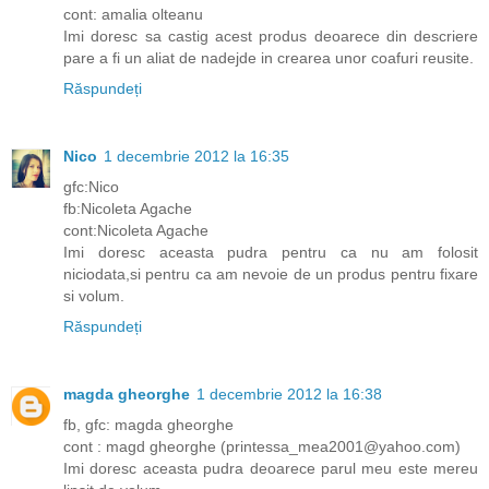
cont: amalia olteanu
Imi doresc sa castig acest produs deoarece din descriere
pare a fi un aliat de nadejde in crearea unor coafuri reusite.
Răspundeți
Nico
1 decembrie 2012 la 16:35
gfc:Nico
fb:Nicoleta Agache
cont:Nicoleta Agache
Imi doresc aceasta pudra pentru ca nu am folosit
niciodata,si pentru ca am nevoie de un produs pentru fixare
si volum.
Răspundeți
magda gheorghe
1 decembrie 2012 la 16:38
fb, gfc: magda gheorghe
cont : magd gheorghe (printessa_mea2001@yahoo.com)
Imi doresc aceasta pudra deoarece parul meu este mereu