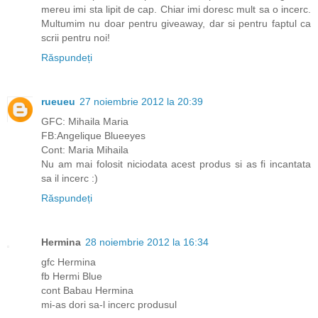
mereu imi sta lipit de cap. Chiar imi doresc mult sa o incerc.
Multumim nu doar pentru giveaway, dar si pentru faptul ca
scrii pentru noi!
Răspundeți
rueueu
27 noiembrie 2012 la 20:39
GFC: Mihaila Maria
FB:Angelique Blueeyes
Cont: Maria Mihaila
Nu am mai folosit niciodata acest produs si as fi incantata
sa il incerc :)
Răspundeți
Hermina
28 noiembrie 2012 la 16:34
gfc Hermina
fb Hermi Blue
cont Babau Hermina
mi-as dori sa-l incerc produsul