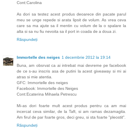
Cont:Carolina
As dori sa testez acest produs deoarece din pacate parul
meu se unge repede si arata lipsit de volum. As vrea ceva
care sa ma ajute sa il mentin cu volum de la o spalare la
alta si sa nu fiu nevoita sa il port in coada de a doua zi.
Răspundeți
Immortelle des neiges
1 decembrie 2012 la 19:14
Buna, am obsrvat ca ai intrebat mai devreme pe facebook
de ce s-au inscris asa de putini la acest giveaway si mi ai
atras si mie atentia.
GFC: Immortelle des neiges
Facebook: Immortelle des Neiges
Cont:Ecaterina Mihaela Petrescu
Mi-as dori foarte mult acest produs pentru ca am mai
incercat ceva similar, de la Taft, si am ramas dezamagita.
Am firul de par foarte gros, deci greu, si sta foarte "pleostit".
Răspundeți